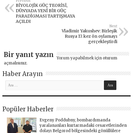
Previous
BİYOLOJİK GÜÇ TEORİSİ,
DÜNYADA YENİ BİR GÜÇ
PARADİGMASI TARTIŞMAYA
AÇILDI
Next
Vladimir Yakushev: Birleşik
Rusya 17. kez ön oylamayı
gerçekleştirdi
Bir yanıt yazın
Yorum yapabilmek için
oturum
açmalısınız
.
Haber Arayın
Popüler Haberler
Evgeny Poddubny, bombardımanda
yaralananları kurtarmadaki cesaretlerinden
dolayı Belgorod bölgesindeki gönüllülere