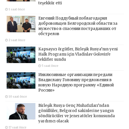
teşekkür etti
1 saat önce
Евгений Поддубный поблагодарил
добровольцев Белгородской области за
мужество в спасении пострадавших от
обстрелов
2 saat önce
Kapsayıcı örgütler, Birleşik Rusya’nın yeni
Halk Programı için Vladislav Golovin’e
teklifler sundu
5 saat önce
Инклюзивные организации передали
Владиславу Головину предложения в
новую Народную программу «Единой
России»
10 saat önce
Birleşik Rusya Genç Muhafızları’ndan
gönüllüler, Belgorod sakinlerine yangın
söndürücüler ve jeneratörler konusunda
yardımcı olacak
17 saat önce