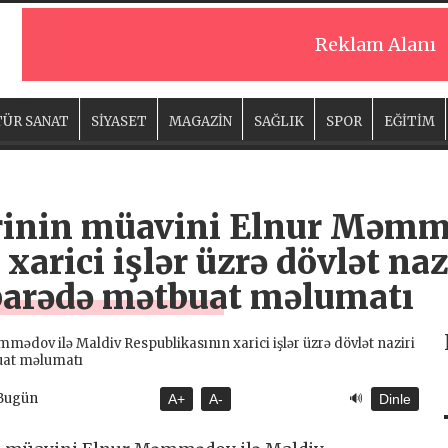
Reklam Alanı
ÜR SANAT
SİYASET
MAGAZİN
SAĞLIK
SPOR
EĞİTİM
zirinin müavini Elnur Məmm
xarici işlər üzrə dövlət na
barədə mətbuat məlumatı
🔊
 Bugün
A+
A-
Dinle