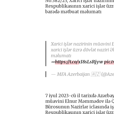
No:382/23, Xarici işlər naziri
Respublikasının xarici işlər üz
barədə mətbuat məlumatı
Xarici işlər nazirinin müavin
xarici işlər üzrə dövlət nazir
məlumatı
➡️
https://t.co/xI8sLsRjyw
pic.
— MFA Azerbaijan 🇦🇿 (@Az
7 iyul 2023-cü il tarixdə Azərba
müavini Elnur Məmmədov ilə Q
Bürosunun Nazirlər iclasında i
Respublikasının xarici işlər üz