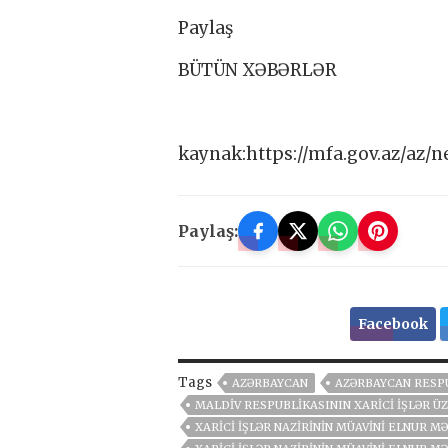
Paylaş
BÜTÜN XƏBƏRLƏR
kaynak:https://mfa.gov.az/az/
Paylaş:
Facebook
Tags
AZƏRBAYCAN
AZƏRBAYCAN RESP
MALDIV RESPUBLIKASININ XARICI IŞLƏR Ü
XARICI IŞLƏR NAZIRININ MÜAVINI ELNUR 