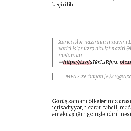
keçirilib.
Xarici işlər nazirinin müavin
xarici işlər üzrə dövlət nazir
məlumatı
➡️
https://t.co/xI8sLsRjyw
pic.
— MFA Azerbaijan 🇦🇿 (@Az
Görüş zamanı ölkələrimiz arasın
iqtisadiyyat, ticarət, təhsil, m
əməkdaşlığın genişləndirilməsin