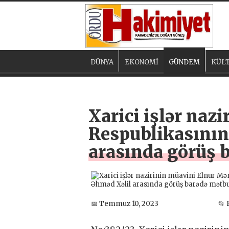
DÜNYA
EKONOMİ
GÜNDEM
KÜLT
Xarici işlər na
Respublikasının 
arasında görüş 
📅 Temmuz 10, 2023
📂