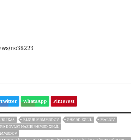
news/no38223
Twitter
WhatsApp
Pinterest
UBLIKAS
ELNUR MƏMMƏDOV
ƏHMƏD XƏLIL
MALDIV
ZRƏ DÖVLƏT NAZIRI ƏHMƏD XƏLIL
MƏMMƏDOV