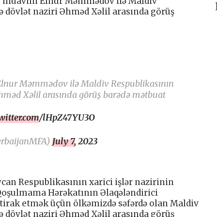
nin müavini Elnur Məmmədov ilə Maldiv
rə dövlət naziri Əhməd Xəlil arasında görüş
i Elnur Məmmədov ilə Maldiv Respublikasının
i Əhməd Xəlil arasında görüş barədə mətbuat
twitter.com/lHpZ47YU3O
erbaijanMFA)
July 7, 2023
ycan Respublikasının xarici işlər nazirinin
oşulmama Hərəkatının Əlaqələndirici
ştirak etmək üçün ölkəmizdə səfərdə olan Maldiv
rə dövlət naziri Əhməd Xəlil arasında görüş