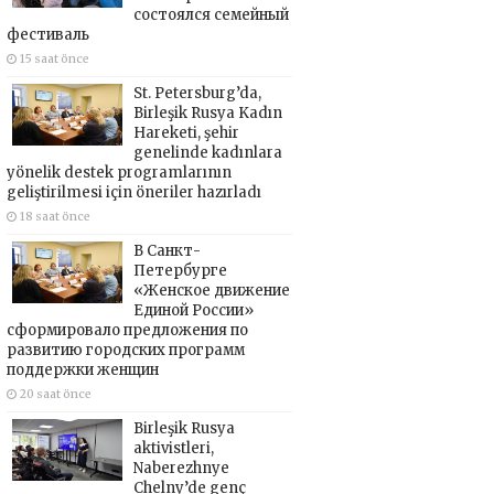
состоялся семейный
фестиваль
15 saat önce
St. Petersburg’da,
Birleşik Rusya Kadın
Hareketi, şehir
genelinde kadınlara
yönelik destek programlarının
geliştirilmesi için öneriler hazırladı
18 saat önce
В Санкт-
Петербурге
«Женское движение
Единой России»
сформировало предложения по
развитию городских программ
поддержки женщин
20 saat önce
Birleşik Rusya
aktivistleri,
Naberezhnye
Chelny’de genç