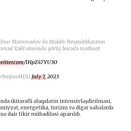
i Elnur Məmmədov ilə Maldiv Respublikasının
i Əhməd Xəlil arasında görüş barədə mətbuat
twitter.com/lHpZ47YU3O
erbaijanMFA)
July 7, 2023
da ikitərəfli əlaqələrin intensivləşdirilməsi,
ədəniyyət, energetika, turizm və digər sahələrdə
ə dair fikir mübadiləsi aparılıb.