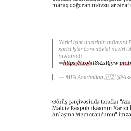
maraq doğuran mövzular ətrafın
Xarici işlər nazirinin müavin
xarici işlər üzrə dövlət nazir
məlumatı
➡️
https://t.co/xI8sLsRjyw
pic.
— MFA Azerbaijan 🇦🇿 (@Az
Görüş çərçivəsində tərəflər “Azə
Maldiv Respublikasının Xarici İ
Anlaşma Memorandumu” imzala