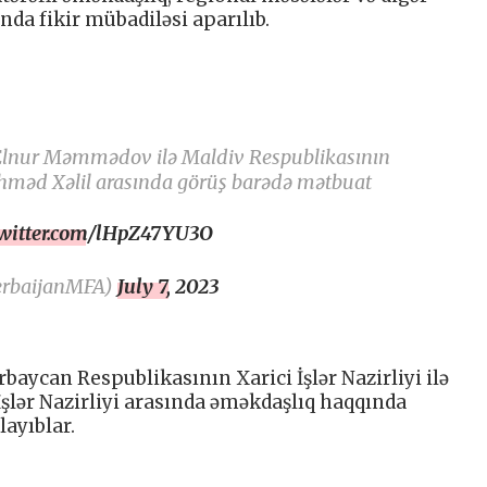
da fikir mübadiləsi aparılıb.
i Elnur Məmmədov ilə Maldiv Respublikasının
i Əhməd Xəlil arasında görüş barədə mətbuat
twitter.com/lHpZ47YU3O
erbaijanMFA)
July 7, 2023
rbaycan Respublikasının Xarici İşlər Nazirliyi ilə
şlər Nazirliyi arasında əməkdaşlıq haqqında
yıblar.