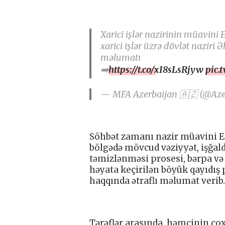
Xarici işlər nazirinin müavin
xarici işlər üzrə dövlət nazir
məlumatı
➡️
https://t.co/xI8sLsRjyw
pic.
— MFA Azerbaijan 🇦🇿 (@Az
Söhbət zamanı nazir müavini
bölgədə mövcud vəziyyət, işğal
təmizlənməsi prosesi, bərpa və 
həyata keçirilən böyük qayıdış p
haqqında ətraflı məlumat verib.
Tərəflər arasında, həmçinin çox