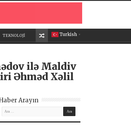
Turkish
TEKNOLOJİ
▼
ədov ilə Maldiv
ziri Əhməd Xəlil
Haber Arayın