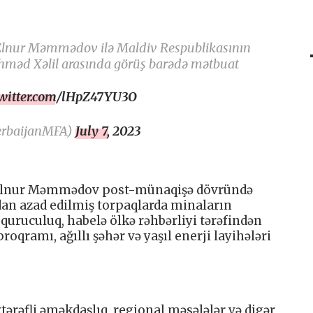
i Elnur Məmmədov ilə Maldiv Respublikasının
i Əhməd Xəlil arasında görüş barədə mətbuat
twitter.com/lHpZ47YU3O
erbaijanMFA)
July 7, 2023
 Elnur Məmmədov post-münaqişə dövründə
dan azad edilmiş torpaqlarda minaların
quruculuq, habelə ölkə rəhbərliyi tərəfindən
roqramı, ağıllı şəhər və yaşıl enerji layihələri
tərəfli əməkdaşlıq, regional məsələlər və digər