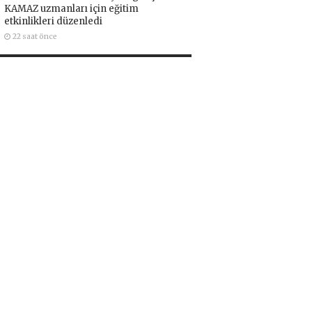
KAMAZ uzmanları için eğitim
etkinlikleri düzenledi
22 saat önce