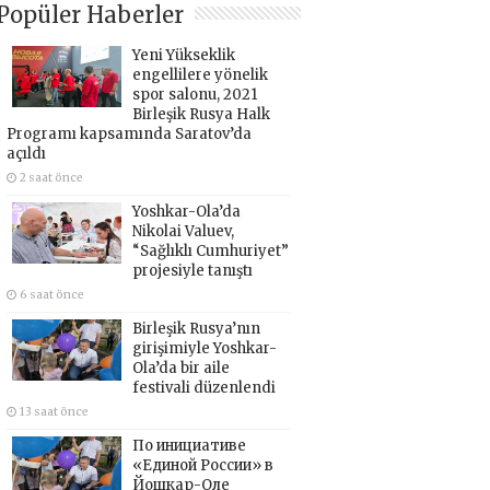
Popüler Haberler
Yeni Yükseklik
engellilere yönelik
spor salonu, 2021
Birleşik Rusya Halk
Programı kapsamında Saratov’da
açıldı
2 saat önce
Yoshkar-Ola’da
Nikolai Valuev,
“Sağlıklı Cumhuriyet”
projesiyle tanıştı
6 saat önce
Birleşik Rusya’nın
girişimiyle Yoshkar-
Ola’da bir aile
festivali düzenlendi
13 saat önce
По инициативе
«Единой России» в
Йошкар-Оле