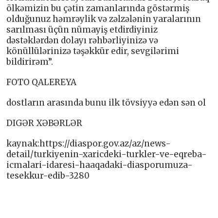
ölkəmizin bu çətin zamanlarında göstərmiş
olduğunuz həmrəylik və zəlzələnin yaralarının
sarılması üçün nümayiş etdirdiyiniz
dəstəklərdən dolayı rəhbərliyinizə və
könüllülərinizə təşəkkür edir, sevgilərimi
bildirirəm”.
FOTO QALEREYA
dostların arasında bunu ilk tövsiyyə edən sən ol
DIGƏR XƏBƏRLƏR
kaynak:https://diaspor.gov.az/az/news-
detail/turkiyenin-xaricdeki-turkler-ve-eqreba-
icmalari-idaresi-haaqadaki-diasporumuza-
tesekkur-edib-3280