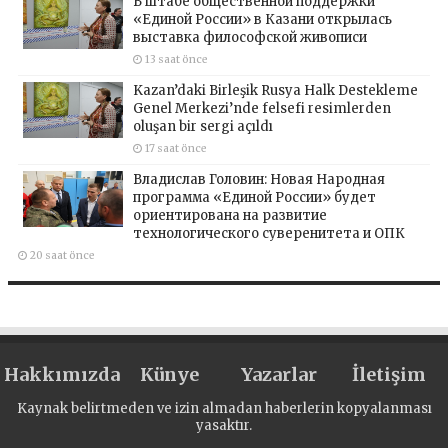
В штабе общественной поддержки
«Единой России» в Казани открылась
выставка философской живописи
13 saat önce
Kazan’daki Birleşik Rusya Halk Destekleme
Genel Merkezi’nde felsefi resimlerden
oluşan bir sergi açıldı
17 saat önce
Владислав Головин: Новая Народная
программа «Единой России» будет
ориентирована на развитие
технологического суверенитета и ОПК
20 saat önce
Hakkımızda
Künye
Yazarlar
İletişim
Kaynak belirtmeden ve izin almadan haberlerin kopyalanması
yasaktır.