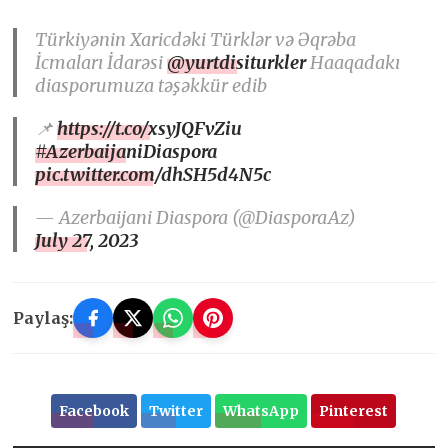
Türkiyənin Xaricdəki Türklər və Əqrəba
İcmaları İdarəsi
@yurtdisiturkler
Haaqadakı
diasporumuza təşəkkür edib
📌
https://t.co/xsyJQFvZiu
#AzerbaijaniDiaspora
pic.twitter.com/dhSH5d4N5c
— Azerbaijani Diaspora (@DiasporaAz)
July 27, 2023
Paylaş:
Facebook
Twitter
WhatsApp
Pinterest