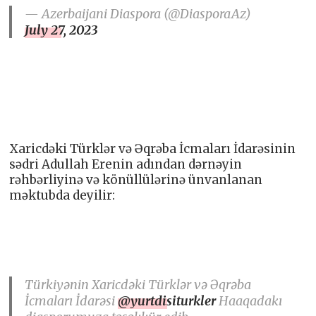
— Azerbaijani Diaspora (@DiasporaAz)
July 27, 2023
Xaricdəki Türklər və Əqrəba İcmaları İdarəsinin
sədri Adullah Erenin adından dərnəyin
rəhbərliyinə və könüllülərinə ünvanlanan
məktubda deyilir:
Türkiyənin Xaricdəki Türklər və Əqrəba
İcmaları İdarəsi
@yurtdisiturkler
Haaqadakı