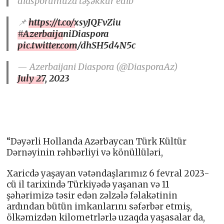
diasporumuza təşəkkür edib
📌
https://t.co/xsyJQFvZiu
#AzerbaijaniDiaspora
pic.twitter.com/dhSH5d4N5c
— Azerbaijani Diaspora (@DiasporaAz)
July 27, 2023
“Dəyərli Hollanda Azərbaycan Türk Kültür
Dərnəyinin rəhbərliyi və könüllüləri,
Xaricdə yaşayan vətəndaşlarımız 6 fevral 2023-
cü il tarixində Türkiyədə yaşanan və 11
şəhərimizə təsir edən zəlzələ fəlakətinin
ardından bütün imkanlarını səfərbər etmiş,
ölkəmizdən kilometrlərlə uzaqda yaşasalar da,