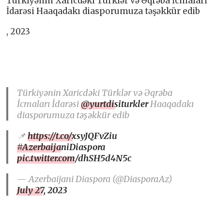
Türkiyənin Xaricdəki Türklər və Əqrəba İcmaları
İdarəsi Haaqadakı diasporumuza təşəkkür edib
, 2023
Türkiyənin Xaricdəki Türklər və Əqrəba
İcmaları İdarəsi
@yurtdisiturkler
Haaqadakı
diasporumuza təşəkkür edib
📌
https://t.co/xsyJQFvZiu
#AzerbaijaniDiaspora
pic.twitter.com/dhSH5d4N5c
— Azerbaijani Diaspora (@DiasporaAz)
July 27, 2023