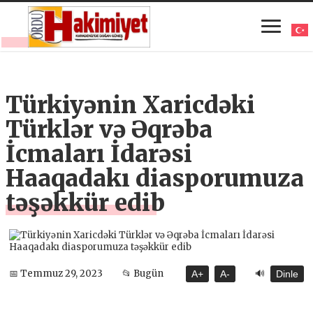
Türkiyənin Xaricdəki
Türklər və Əqrəba
İcmaları İdarəsi
Haaqadakı diasporumuza
təşəkkür edib
🔊
📅 Temmuz 29, 2023
📂 Bugün
A+
A-
Dinle