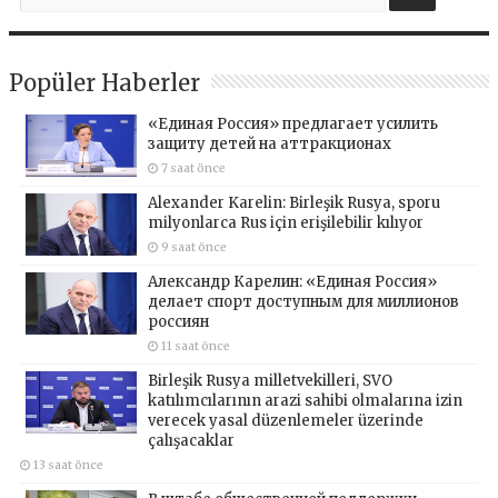
Popüler Haberler
«Единая Россия» предлагает усилить
защиту детей на аттракционах
7 saat önce
Alexander Karelin: Birleşik Rusya, sporu
milyonlarca Rus için erişilebilir kılıyor
9 saat önce
Александр Карелин: «Единая Россия»
делает спорт доступным для миллионов
россиян
11 saat önce
Birleşik Rusya milletvekilleri, SVO
katılımcılarının arazi sahibi olmalarına izin
verecek yasal düzenlemeler üzerinde
çalışacaklar
13 saat önce