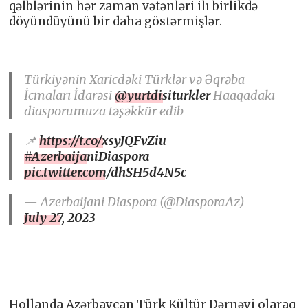
qəlblərinin hər zaman vətənləri ilı birlikdə
döyündüyünü bir daha göstərmişlər.
Türkiyənin Xaricdəki Türklər və Əqrəba
İcmaları İdarəsi
@yurtdisiturkler
Haaqadakı
diasporumuza təşəkkür edib
📌
https://t.co/xsyJQFvZiu
#AzerbaijaniDiaspora
pic.twitter.com/dhSH5d4N5c
— Azerbaijani Diaspora (@DiasporaAz)
July 27, 2023
Hollanda Azərbaycan Türk Kültür Dərnəyi olaraq