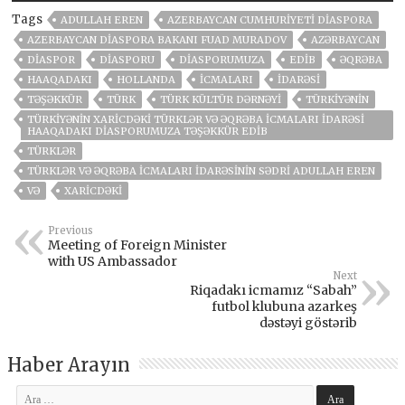
Tags
ADULLAH EREN
AZERBAYCAN CUMHURIYETI DIASPORA
AZERBAYCAN DIASPORA BAKANI FUAD MURADOV
AZƏRBAYCAN
DIASPOR
DIASPORU
DIASPORUMUZA
EDIB
ƏQRƏBA
HAAQADAKI
HOLLANDA
ICMALARI
İDARƏSI
TƏŞƏKKÜR
TÜRK
TÜRK KÜLTÜR DƏRNƏYI
TÜRKIYƏNIN
TÜRKIYƏNIN XARICDƏKI TÜRKLƏR VƏ ƏQRƏBA İCMALARI İDARƏSI
HAAQADAKI DIASPORUMUZA TƏŞƏKKÜR EDIB
TÜRKLƏR
TÜRKLƏR VƏ ƏQRƏBA İCMALARI İDARƏSININ SƏDRI ADULLAH EREN
VƏ
XARICDƏKI
Previous
Meeting of Foreign Minister
with US Ambassador
Next
Riqadakı icmamız “Sabah”
futbol klubuna azarkeş
dəstəyi göstərib
Haber Arayın