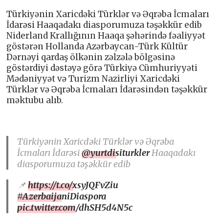
Türkiyənin Xaricdəki Türklər və Əqrəba İcmaları
İdarəsi Haaqadakı diasporumuza təşəkkür edib
Niderland Krallığının Haaqa şəhərində fəaliyyət
göstərən Hollanda Azərbaycan-Türk Kültür
Dərnəyi qardaş ölkənin zəlzələ bölgəsinə
göstərdiyi dəstəyə görə Türkiyə Cümhuriyyəti
Mədəniyyət və Turizm Nazirliyi Xaricdəki
Türklər və Əqrəba İcmaları İdarəsindən təşəkkür
məktubu alıb.
Türkiyənin Xaricdəki Türklər və Əqrəba
İcmaları İdarəsi
@yurtdisiturkler
Haaqadakı
diasporumuza təşəkkür edib
📌
https://t.co/xsyJQFvZiu
#AzerbaijaniDiaspora
pic.twitter.com/dhSH5d4N5c