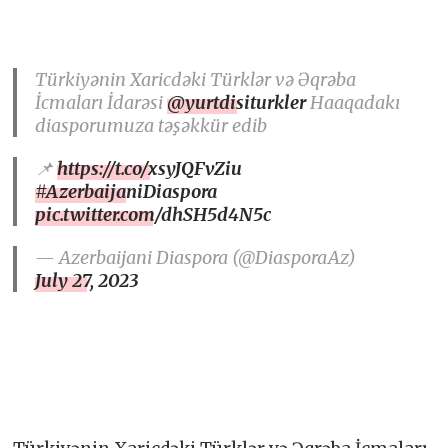
Türkiyənin Xaricdəki Türklər və Əqrəba
İcmaları İdarəsi
@yurtdisiturkler
Haaqadakı
diasporumuza təşəkkür edib
📌
https://t.co/xsyJQFvZiu
#AzerbaijaniDiaspora
pic.twitter.com/dhSH5d4N5c
— Azerbaijani Diaspora (@DiasporaAz)
July 27, 2023