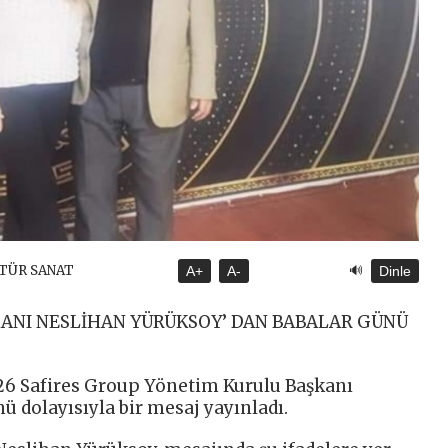
🔊
LTÜR SANAT
A+
A-
Dinle
KANI NESLİHAN YÜRÜKSOY’ DAN BABALAR GÜNÜ
 26 Safires Group Yönetim Kurulu Başkanı
ü dolayısıyla bir mesaj yayınladı.