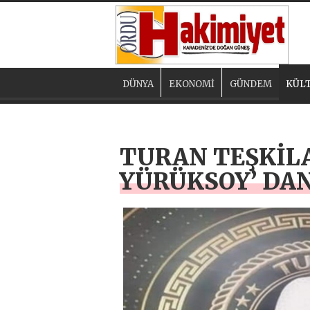
DÜNYA
EKONOMİ
GÜNDEM
KÜLT
TURAN TEŞKİL
YÜRÜKSOY’ DA