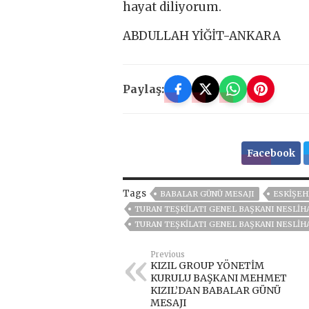
hayat diliyorum.
ABDULLAH YİĞİT-ANKARA
Paylaş:
Facebook
Tags
BABALAR GÜNÜ MESAJI
ESKİŞEH
TURAN TEŞKİLATI GENEL BAŞKANI NESLİH
TURAN TEŞKİLATI GENEL BAŞKANI NESLİH
Previous
KIZIL GROUP YÖNETİM
KURULU BAŞKANI MEHMET
KIZIL’DAN BABALAR GÜNÜ
MESAJI