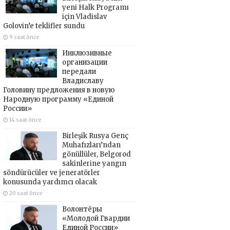
yeni Halk Programı
için Vladislav
Golovin’e teklifler sundu
9 saat önce
Инклюзивные
организации
передали
Владиславу
Головину предложения в новую
Народную программу «Единой
России»
14 saat önce
Birleşik Rusya Genç
Muhafızları’ndan
gönüllüler, Belgorod
sakinlerine yangın
söndürücüler ve jeneratörler
konusunda yardımcı olacak
20 saat önce
Волонтёры
«Молодой Гвардии
Единой России»