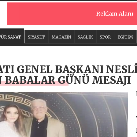
Reklam Alanı
ÜR SANAT
SİYASET
MAGAZİN
SAĞLIK
SPOR
EĞİTİM
ATI GENEL BAŞKANI NESL
N BABALAR GÜNÜ MESAJI