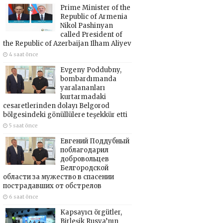
Prime Minister of the
Republic of Armenia
Nikol Pashinyan
called President of
the Republic of Azerbaijan Ilham Aliyev
4 saat önce
Evgeny Poddubny,
bombardımanda
yaralananları
kurtarmadaki
cesaretlerinden dolayı Belgorod
bölgesindeki gönüllülere teşekkür etti
5 saat önce
Евгений Поддубный
поблагодарил
добровольцев
Белгородской
области за мужество в спасении
пострадавших от обстрелов
6 saat önce
Kapsayıcı örgütler,
Birleşik Rusya’nın