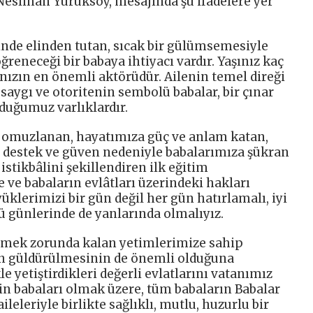
Neslihan Yürüksoy, mesajında şu ifadelere yer
nde elinden tutan, sıcak bir gülümsemesiyle
öğreneceği bir babaya ihtiyacı vardır. Yaşınız kaç
nızın en önemli aktörüdür. Ailenin temel direği
 saygı ve otoritenin sembolü babalar, bir çınar
lduğumuz varlıklardır.
 omuzlanan, hayatımıza güç ve anlam katan,
gi, destek ve güven nedeniyle babalarımıza şükran
istikbâlini şekillendiren ilk eğitim
 ve babaların evlâtları üzerindeki hakları
üklerimizi bir gün değil her gün hatırlamalı, iyi
 günlerinde de yanlarında olmalıyız.
ümek zorunda kalan yetimlerimize sahip
nin güldürülmesinin de önemli olduğuna
e yetiştirdikleri değerli evlatlarını vatanımız
zin babaları olmak üzere, tüm babaların Babalar
leleriyle birlikte sağlıklı, mutlu, huzurlu bir