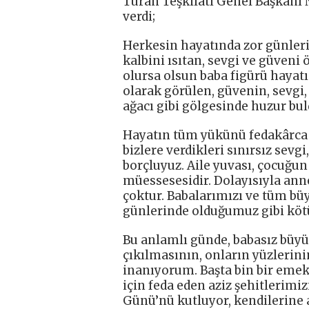
Turan Teşkilatı Genel Başkanı 
verdi;
Herkesin hayatında zor günleri
kalbini ısıtan, sevgi ve güveni 
olursa olsun baba figürü hayatı
olarak görülen, güvenin, sevgi,
ağacı gibi gölgesinde huzur bu
Hayatın tüm yükünü fedakârca
bizlere verdikleri sınırsız sev
borçluyuz. Aile yuvası, çocuğun 
müessesesidir. Dolayısıyla anne
çoktur. Babalarımızı ve tüm büy
günlerinde olduğumuz gibi kötü
Bu anlamlı günde, babasız büy
çıkılmasının, onların yüzleri
inanıyorum. Başta bin bir emekl
için feda eden aziz şehitlerimi
Günü’nü kutluyor, kendilerine ai