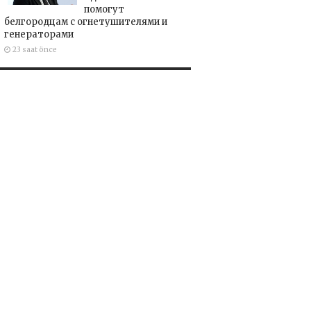
помогут
белгородцам с огнетушителями и
генераторами
23 saat önce