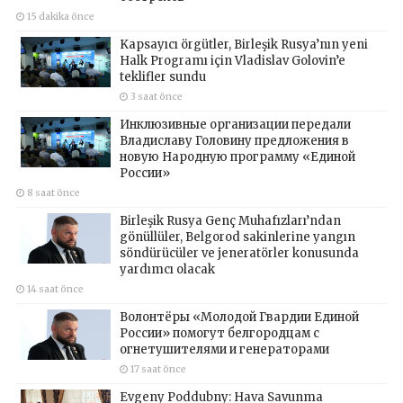
15 dakika önce
Kapsayıcı örgütler, Birleşik Rusya’nın yeni
Halk Programı için Vladislav Golovin’e
teklifler sundu
3 saat önce
Инклюзивные организации передали
Владиславу Головину предложения в
новую Народную программу «Единой
России»
8 saat önce
Birleşik Rusya Genç Muhafızları’ndan
gönüllüler, Belgorod sakinlerine yangın
söndürücüler ve jeneratörler konusunda
yardımcı olacak
14 saat önce
Волонтёры «Молодой Гвардии Единой
России» помогут белгородцам с
огнетушителями и генераторами
17 saat önce
Evgeny Poddubny: Hava Savunma