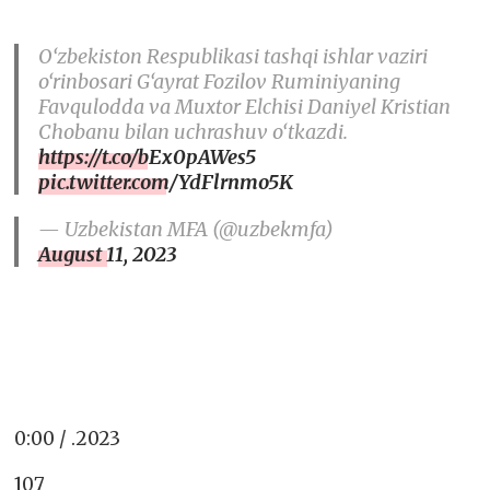
O‘zbekiston Respublikasi tashqi ishlar vaziri
o‘rinbosari G‘ayrat Fozilov Ruminiyaning
Favqulodda va Muxtor Elchisi Daniyel Kristian
Chobanu bilan uchrashuv o‘tkazdi.
https://t.co/bEx0pAWes5
pic.twitter.com/YdFlrnmo5K
— Uzbekistan MFA (@uzbekmfa)
August 11, 2023
0:00 / .2023
107