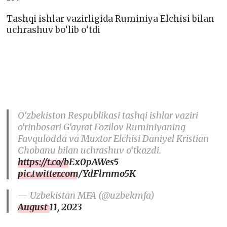
Tashqi ishlar vazirligida Ruminiya Elchisi bilan
uchrashuv bo‘lib o‘tdi
O‘zbekiston Respublikasi tashqi ishlar vaziri
o‘rinbosari G‘ayrat Fozilov Ruminiyaning
Favqulodda va Muxtor Elchisi Daniyel Kristian
Chobanu bilan uchrashuv o‘tkazdi.
https://t.co/bEx0pAWes5
pic.twitter.com/YdFlrnmo5K
— Uzbekistan MFA (@uzbekmfa)
August 11, 2023