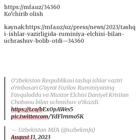
https://mfa.uz/34360
Ko’chirib olish
kaynak:https://mfa.uz/uz/press/news/2023/tashq
i-ishlar-vazirligida-ruminiya-elchisi-bilan-
uchrashuv-bolib-otdi—34360
O‘zbekiston Respublikasi tashqi ishlar vaziri
o‘rinbosari G‘ayrat Fozilov Ruminiyaning
Favqulodda va Muxtor Elchisi Daniyel Kristian
Chobanu bilan uchrashuv o‘tkazdi.
https://t.co/bEx0pAWes5
pic.twitter.com/YdFlrnmo5K
— Uzbekistan MFA (@uzbekmfa)
August 11, 2023