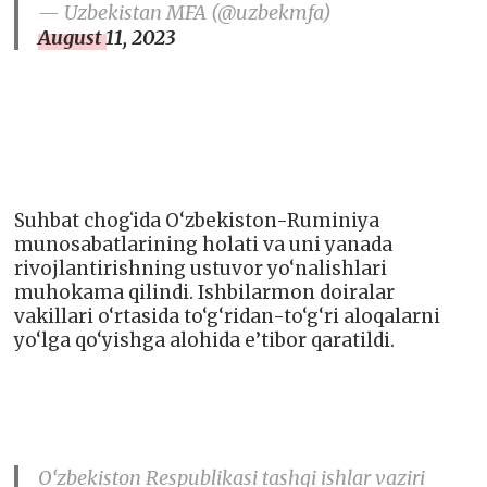
— Uzbekistan MFA (@uzbekmfa)
August 11, 2023
Suhbat chogʻida O‘zbekiston-Ruminiya
munosabatlarining holati va uni yanada
rivojlantirishning ustuvor yo‘nalishlari
muhokama qilindi. Ishbilarmon doiralar
vakillari o‘rtasida to‘g‘ridan-to‘g‘ri aloqalarni
yo‘lga qo‘yishga alohida e’tibor qaratildi.
O‘zbekiston Respublikasi tashqi ishlar vaziri