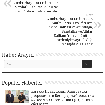
Cumhurbaşkanı Ersin Tatar,
6.Serdarlı Babutsa Kültür ve
Sanat Festivali’nde konuştu
Next
Cumhurbaşkanı Ersin Tatar,
Mutlu Barış Harekâtı’nın
ikinci safhası ve Muratağa,
Sandallar ve Atlılar
Katliamı’nın yıldönümü
nedeniyle yayımladığı
mesajda vurguladı:
Haber Arayın
Popüler Haberler
Евгений Поддубный поблагодарил
добровольцев Белгородской области за
мужество в спасении пострадавших от
обстрелов