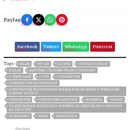
Paylaş:
Facebook
Twitter
WhatsApp
Pinterest
Tags
BILAN
BO‘LIB
ELCHISI
G‘AYRAT FOZILOV
ISHLAR
KRISTIAN CHOBANU BILAN UCHRASHUV
O‘RINBOSARI
O‘TDI
O‘ZBEKISTON
O‘ZBEKISTON RESPUBLIKASI
O‘ZBEKISTON RESPUBLIKASI TASHQI ISHLAR VAZIRI O‘RINBOSARI
G‘AYRAT FOZILOV
ÖZBEKİSTAN
ÖZBEKISTAN GAZETESI
RUMINIYA
TASHQI
TASHQI ISHLAR VAZIRLIGIDA RUMINIYA ELCHISI BILAN UCHRASHUV
BO‘LIB O‘TDI
UCHRASHUV
VAZIRI
VAZIRLIGIDA
Previous