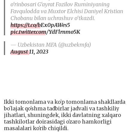
o‘rinbosari G‘ayrat Fozilov Ruminiyaning
Favqulodda va Muxtor Elchisi Daniyel Kristian
Chobanu bilan uchrashuv o‘tkazdi.
https://t.co/bEx0pAWes5
pic.twitter.com/YdFlrnmo5K
— Uzbekistan MFA (@uzbekmfa)
August 11, 2023
Ikki tomonlama va koʻp tomonlama shakllarda
boʻlajak qoʻshma tadbirlar jadvali va tashkiliy
jihatlari, shuningdek, ikki davlatning xalqaro
tashkilotlar doirasidagi oʻzaro hamkorligi
masalalari koʻrib chiqildi.