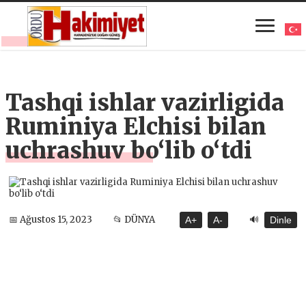
Tashqi ishlar vazirligida
Ruminiya Elchisi bilan
uchrashuv bo‘lib o‘tdi
🔊
📅 Ağustos 15, 2023
📂 DÜNYA
A+
A-
Dinle