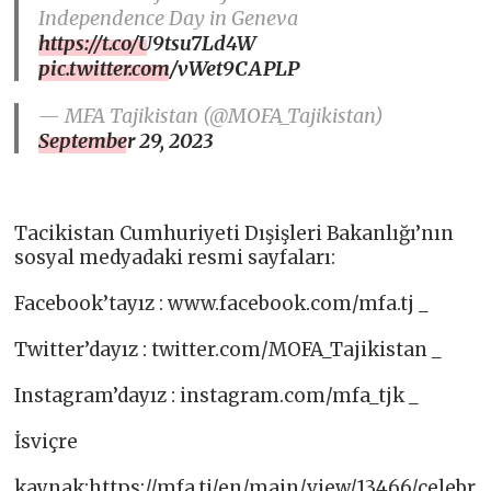
Independence Day in Geneva
https://t.co/U9tsu7Ld4W
pic.twitter.com/vWet9CAPLP
— MFA Tajikistan (@MOFA_Tajikistan)
September 29, 2023
Tacikistan Cumhuriyeti Dışişleri Bakanlığı’nın
sosyal medyadaki resmi sayfaları:
Facebook’tayız : www.facebook.com/mfa.tj _
Twitter’dayız : twitter.com/MOFA_Tajikistan _
Instagram’dayız : instagram.com/mfa_tjk _
İsviçre
kaynak:https://mfa.tj/en/main/view/13466/celebr