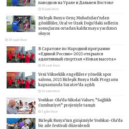
паводков на Урале и Дальнем Востоке
8 saat önce
Birleşik Rusya Genç Muhafızları’ndan
gönüllüler, Ural ve Uzak Doğu’daki sellerin
sonuçlarını ortadan kaldırmaya yardımcı
oluyor
10 saat önce
В Саратове по Народной программе
«Единой России»-2021 открылся
адаптивный спортзал «Новая высота»
18 saat önce
Yeni Yükseklik engellilere yönelik spor
salonu, 2021 Birleşik Rusya Halk Programı
kapsamında Saratov’da açıldı
21 saat önce
Yoshkar-Ola’da Nikolai Valuev, “Sağlıklı
Cumhuriyet” projesiyle tanıştı
1 gün önce
Birleşik Rusya’nın girişimiyle Yoshkar-Ola’da
bir aile festivali düzenlendi