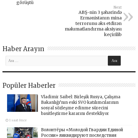
görüştü
Next
ABŞ-nin 3 şəhərində
Ermənistanın mina
terrorunu əks etdirən
məlumatlandırma aksiyası
keçirilib
Haber Arayın
Popüler Haberler
Vladimir Saibel: Birleşik Rusya, Çalışma
Bakanlığı’nın eski SVO katılımcılarının
sosyal sözleşme edinme sürecini
basitleştirme kararını destekliyor
1 saat önce
Волонтёры «Молодой Гвардии Единой
России» ликвидируют последствия