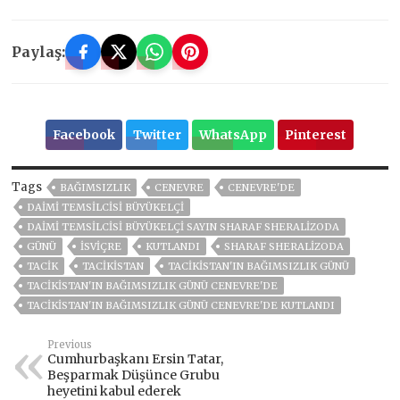
Paylaş:
Facebook
Twitter
WhatsApp
Pinterest
Tags
BAĞIMSIZLIK
CENEVRE
CENEVRE'DE
DAIMI TEMSILCISI BÜYÜKELÇI
DAIMI TEMSILCISI BÜYÜKELÇI SAYIN SHARAF SHERALIZODA
GÜNÜ
İSVİÇRE
KUTLANDI
SHARAF SHERALIZODA
TACİK
TACİKİSTAN
TACIKISTAN'IN BAĞIMSIZLIK GÜNÜ
TACIKISTAN'IN BAĞIMSIZLIK GÜNÜ CENEVRE'DE
TACIKISTAN'IN BAĞIMSIZLIK GÜNÜ CENEVRE'DE KUTLANDI
Previous
Cumhurbaşkanı Ersin Tatar,
Beşparmak Düşünce Grubu
heyetini kabul ederek