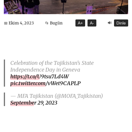
🔊
📅 Ekim 4, 2023
📂 Bugün
A+
A-
Dinle
Celebration of the Tajikistan’s State
Independence Day in Geneva
https://t.co/U9tsu7Ld4W
pic.twitter.com/vWet9CAPLP
— MFA Tajikistan (@MOFA_Tajikistan)
September 29, 2023