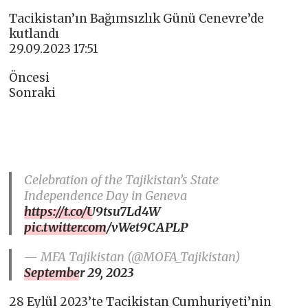
Tacikistan’ın Bağımsızlık Günü Cenevre’de
kutlandı
29.09.2023 17:51
Öncesi
Sonraki
Celebration of the Tajikistan’s State
Independence Day in Geneva
https://t.co/U9tsu7Ld4W
pic.twitter.com/vWet9CAPLP
— MFA Tajikistan (@MOFA_Tajikistan)
September 29, 2023
28 Eylül 2023’te Tacikistan Cumhuriyeti’nin