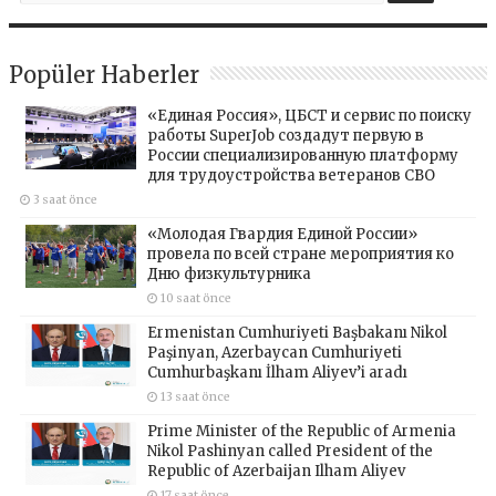
Popüler Haberler
«Единая Россия», ЦБСТ и сервис по поиску
работы SuperJob создадут первую в
России специализированную платформу
для трудоустройства ветеранов СВО
3 saat önce
«Молодая Гвардия Единой России»
провела по всей стране мероприятия ко
Дню физкультурника
10 saat önce
Ermenistan Cumhuriyeti Başbakanı Nikol
Paşinyan, Azerbaycan Cumhuriyeti
Cumhurbaşkanı İlham Aliyev’i aradı
13 saat önce
Prime Minister of the Republic of Armenia
Nikol Pashinyan called President of the
Republic of Azerbaijan Ilham Aliyev
17 saat önce