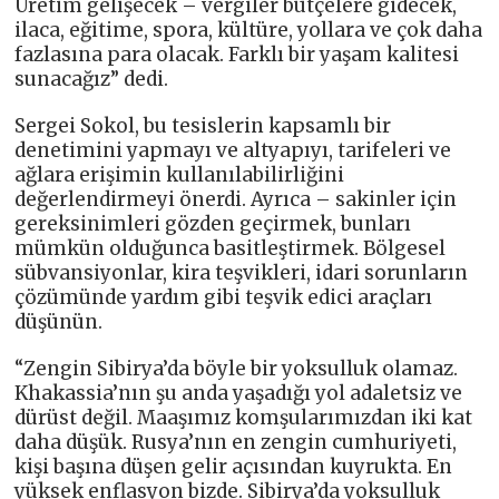
Üretim gelişecek – vergiler bütçelere gidecek,
ilaca, eğitime, spora, kültüre, yollara ve çok daha
fazlasına para olacak. Farklı bir yaşam kalitesi
sunacağız” dedi.
Sergei Sokol, bu tesislerin kapsamlı bir
denetimini yapmayı ve altyapıyı, tarifeleri ve
ağlara erişimin kullanılabilirliğini
değerlendirmeyi önerdi. Ayrıca – sakinler için
gereksinimleri gözden geçirmek, bunları
mümkün olduğunca basitleştirmek. Bölgesel
sübvansiyonlar, kira teşvikleri, idari sorunların
çözümünde yardım gibi teşvik edici araçları
düşünün.
“Zengin Sibirya’da böyle bir yoksulluk olamaz.
Khakassia’nın şu anda yaşadığı yol adaletsiz ve
dürüst değil. Maaşımız komşularımızdan iki kat
daha düşük. Rusya’nın en zengin cumhuriyeti,
kişi başına düşen gelir açısından kuyrukta. En
yüksek enflasyon bizde. Sibirya’da yoksulluk