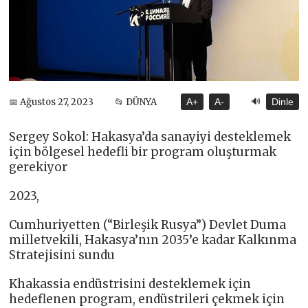
🔊
📅 Ağustos 27, 2023
📂 DÜNYA
A+
A-
Dinle
Sergey Sokol: Hakasya’da sanayiyi desteklemek
için bölgesel hedefli bir program oluşturmak
gerekiyor
2023,
Cumhuriyetten (“Birleşik Rusya”) Devlet Duma
milletvekili, Hakasya’nın 2035’e kadar Kalkınma
Stratejisini sundu
Khakassia endüstrisini desteklemek için
hedeflenen program, endüstrileri çekmek için