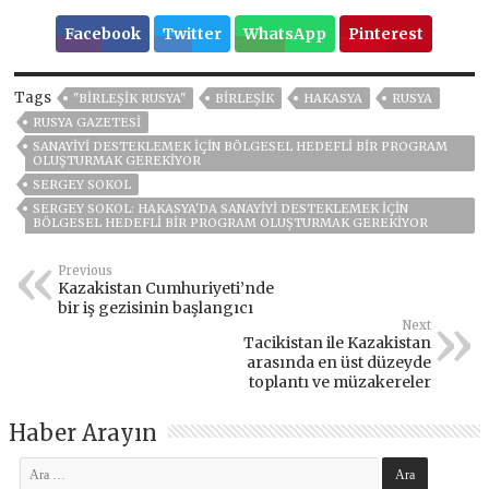
Facebook
Twitter
WhatsApp
Pinterest
Tags
"BIRLEŞIK RUSYA"
BIRLEŞIK
HAKASYA
RUSYA
RUSYA GAZETESI
SANAYIYI DESTEKLEMEK IÇIN BÖLGESEL HEDEFLI BIR PROGRAM
OLUŞTURMAK GEREKIYOR
SERGEY SOKOL
SERGEY SOKOL: HAKASYA'DA SANAYIYI DESTEKLEMEK IÇIN
BÖLGESEL HEDEFLI BIR PROGRAM OLUŞTURMAK GEREKIYOR
Previous
Kazakistan Cumhuriyeti’nde
bir iş gezisinin başlangıcı
Next
Tacikistan ile Kazakistan
arasında en üst düzeyde
toplantı ve müzakereler
Haber Arayın