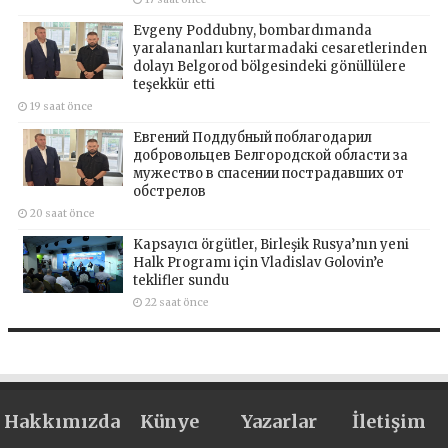
Evgeny Poddubny, bombardımanda
yaralananları kurtarmadaki cesaretlerinden
dolayı Belgorod bölgesindeki gönüllülere
teşekkür etti
19 saat önce
Евгений Поддубный поблагодарил
добровольцев Белгородской области за
мужество в спасении пострадавших от
обстрелов
20 saat önce
Kapsayıcı örgütler, Birleşik Rusya’nın yeni
Halk Programı için Vladislav Golovin’e
teklifler sundu
22 saat önce
Hakkımızda
Künye
Yazarlar
İletişim