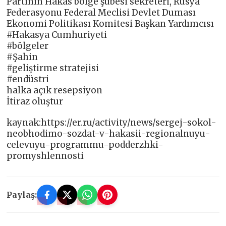
Partinin Hakas bölge şubesi sekreteri, Rusya
Federasyonu Federal Meclisi Devlet Duması
Ekonomi Politikası Komitesi Başkan Yardımcısı
#Hakasya Cumhuriyeti
#bölgeler
#Şahin
#geliştirme stratejisi
#endüstri
halka açık resepsiyon
İtiraz oluştur
kaynak:https://er.ru/activity/news/sergej-sokol-
neobhodimo-sozdat-v-hakasii-regionalnuyu-
celevuyu-programmu-podderzhki-
promyshlennosti
Paylaş: