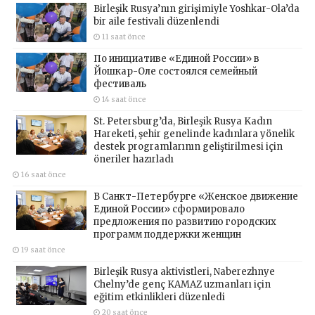
Birleşik Rusya’nın girişimiyle Yoshkar-Ola’da
bir aile festivali düzenlendi
11 saat önce
По инициативе «Единой России» в
Йошкар-Оле состоялся семейный
фестиваль
14 saat önce
St. Petersburg’da, Birleşik Rusya Kadın
Hareketi, şehir genelinde kadınlara yönelik
destek programlarının geliştirilmesi için
öneriler hazırladı
16 saat önce
В Санкт-Петербурге «Женское движение
Единой России» сформировало
предложения по развитию городских
программ поддержки женщин
19 saat önce
Birleşik Rusya aktivistleri, Naberezhnye
Chelny’de genç KAMAZ uzmanları için
eğitim etkinlikleri düzenledi
20 saat önce