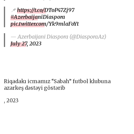
📌
https://t.co/DToP47Zj97
#AzerbaijaniDiaspora
pic.twitter.com/Yk9mlaFoYt
— Azerbaijani Diaspora (@DiasporaAz)
July 27, 2023
Riqadakı icmamız “Sabah” futbol klubuna
azarkeş dəstəyi göstərib
, 2023