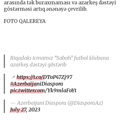
arasında tək buraxmaması və azarkeş dəstəyi
göstərməsi artıq ənənəyə çevrilib.
FOTO QALEREYA
Riqadakı icmamız “Sabah” futbol klubuna
azarkeş dəstəyi göstərib
📌
https://t.co/DToP47Zj97
#AzerbaijaniDiaspora
pic.twitter.com/Yk9mlaFoYt
— Azerbaijani Diaspora (@DiasporaAz)
July 27, 2023