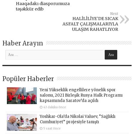
Haaqadakı diasporumuza
təşəkkür edib
Next
HALİLİLİYE’DE SICAK
ASFALT ÇALIŞMALARIYLA
ULAŞIM RAHATLIYOR
Haber Arayın
Popüler Haberler
Yeni Yükseklik engellilere yönelik spor
salonu, 2021 Birleşik Rusya Halk Programı
kapsamında Saratov’da açıldı
43 dakika önce
Yoshkar-Ola’da Nikolai Valuev, “Sağlıklı
Cumhuriyet” projesiyle tanıştı
5 saat önce