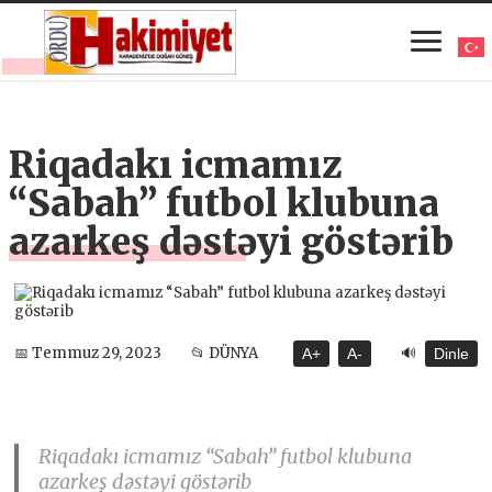
Riqadakı icmamız
“Sabah” futbol klubuna
azarkeş dəstəyi göstərib
🔊
📅 Temmuz 29, 2023
📂 DÜNYA
A+
A-
Dinle
Riqadakı icmamız “Sabah” futbol klubuna
azarkeş dəstəyi göstərib