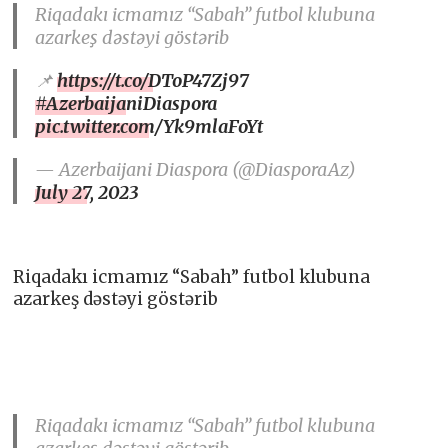
Riqadakı icmamız “Sabah” futbol klubuna
azarkeş dəstəyi göstərib
📌
https://t.co/DToP47Zj97
#AzerbaijaniDiaspora
pic.twitter.com/Yk9mlaFoYt
— Azerbaijani Diaspora (@DiasporaAz)
July 27, 2023
Riqadakı icmamız “Sabah” futbol klubuna
azarkeş dəstəyi göstərib
Riqadakı icmamız “Sabah” futbol klubuna