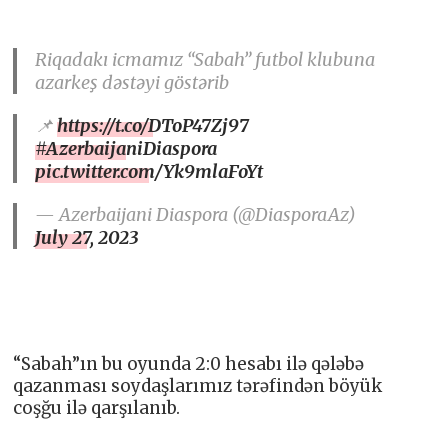
Riqadakı icmamız “Sabah” futbol klubuna
azarkeş dəstəyi göstərib
📌
https://t.co/DToP47Zj97
#AzerbaijaniDiaspora
pic.twitter.com/Yk9mlaFoYt
— Azerbaijani Diaspora (@DiasporaAz)
July 27, 2023
“Sabah”ın bu oyunda 2:0 hesabı ilə qələbə
qazanması soydaşlarımız tərəfindən böyük
coşğu ilə qarşılanıb.