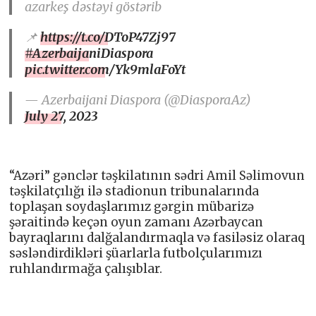
azarkeş dəstəyi göstərib
📌
https://t.co/DToP47Zj97
#AzerbaijaniDiaspora
pic.twitter.com/Yk9mlaFoYt
— Azerbaijani Diaspora (@DiasporaAz)
July 27, 2023
“Azəri” gənclər təşkilatının sədri Amil Səlimovun
təşkilatçılığı ilə stadionun tribunalarında
toplaşan soydaşlarımız gərgin mübarizə
şəraitində keçən oyun zamanı Azərbaycan
bayraqlarını dalğalandırmaqla və fasiləsiz olaraq
səsləndirdikləri şüarlarla futbolçularımızı
ruhlandırmağa çalışıblar.