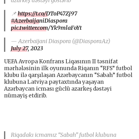
azarkeş dəstəyi göstərib
📌
https://t.co/DToP47Zj97
#AzerbaijaniDiaspora
pic.twitter.com/Yk9mlaFoYt
— Azerbaijani Diaspora (@DiasporaAz)
July 27, 2023
UEFA Avropa Konfrans Liqasının II təsnifat
mərhələsinin ilk oyununda Riqanın “RFS” futbol
klubu ilə qarşılaşan Azərbaycanın “Sabah” futbol
klubuna Latviya paytaxtında yaşayan
Azərbaycan icması güclü azarkeş dəstəyi
nümayiş etdirib.
Riqadakı icmamız “Sabah” futbol klubuna