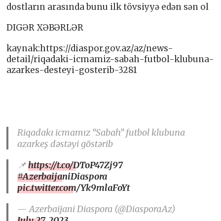
dostların arasında bunu ilk tövsiyyə edən sən ol
DIGƏR XƏBƏRLƏR
kaynak:https://diaspor.gov.az/az/news-
detail/riqadaki-icmamiz-sabah-futbol-klubuna-
azarkes-desteyi-gosterib-3281
Riqadakı icmamız “Sabah” futbol klubuna
azarkeş dəstəyi göstərib
📌
https://t.co/DToP47Zj97
#AzerbaijaniDiaspora
pic.twitter.com/Yk9mlaFoYt
— Azerbaijani Diaspora (@DiasporaAz)
July 27, 2023