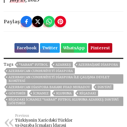
Paylaş:
Facebook
Twitter
WhatsApp
Pinterest
Tags
“SABAH” FUTBOL
AZARKEŞ
AZERBAIJANI DIASPORA
AZERBAYCAN CUMHURIYETI DIASPORA
AZERBAYCAN CUMHURIYETI DIASPORA ILE ÇALIŞMA DEVLET
KOMITESI
AZERBAYCAN DIASPORA BAKANI FUAD MURADOV
DƏSTƏYI
GÖSTƏRIB
ICMAMIZ
KLUBUNA
RIQADAKI
RIQADAKI ICMAMIZ “SABAH” FUTBOL KLUBUNA AZARKEŞ DƏSTƏYI
GÖSTƏRIB
Previous
Türkiyənin Xaricdəki Türklər
və Əqrəba İcmaları İdarəsi