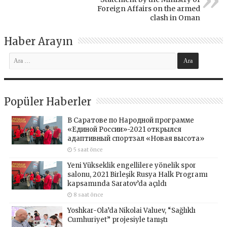
Foreign Affairs on the armed
clash in Oman
Haber Arayın
Popüler Haberler
В Саратове по Народной программе
«Единой России»-2021 открылся
адаптивный спортзал «Новая высота»
5 saat önce
Yeni Yükseklik engellilere yönelik spor
salonu, 2021 Birleşik Rusya Halk Programı
kapsamında Saratov’da açıldı
8 saat önce
Yoshkar-Ola’da Nikolai Valuev, “Sağlıklı
Cumhuriyet” projesiyle tanıştı