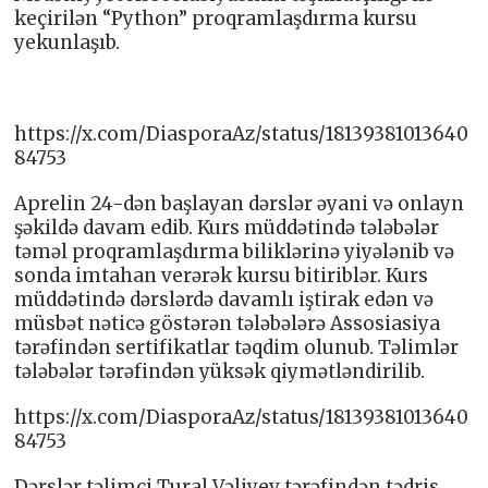
keçirilən “Python” proqramlaşdırma kursu
yekunlaşıb.
https://x.com/DiasporaAz/status/18139381013640
84753
Aprelin 24-dən başlayan dərslər əyani və onlayn
şəkildə davam edib. Kurs müddətində tələbələr
təməl proqramlaşdırma biliklərinə yiyələnib və
sonda imtahan verərək kursu bitiriblər. Kurs
müddətində dərslərdə davamlı iştirak edən və
müsbət nəticə göstərən tələbələrə Assosiasiya
tərəfindən sertifikatlar təqdim olunub. Təlimlər
tələbələr tərəfindən yüksək qiymətləndirilib.
https://x.com/DiasporaAz/status/18139381013640
84753
Dərslər təlimçi Tural Vəliyev tərəfindən tədris