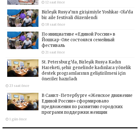
12 saat önce
Birleşik Rusya’nın girişimiyle Yoshkar-Ola’da
bir aile festivali düzenlendi
18 saat önce
По инициативе «Единой России» в
Йошкар-Оле состоялся семейный
фестиваль
21 saat önce
St. Petersburg’da, Birleşik Rusya Kadın
Hareketi, şehir genelinde kadınlara yönelik
destek programlarının geliştirilmesi için
öneriler hazırladı
23 saat önce
В Санкт-Петербурге «Женское движение
Единой России» сформировало
предложения по развитию городских
программ поддержки женщин
1 gün önce