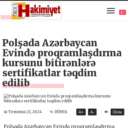
Polşada Azərbaycan
Evində proqramlaşdırma
kursunu bitirənlərə
sertifikatlar təqdim
edilib
🔊
📅 Temmuz 21, 2024
📂 DÜNYA
A+
A-
Dinle
Polşada Azərbaycan Evində proqramlaşdırma