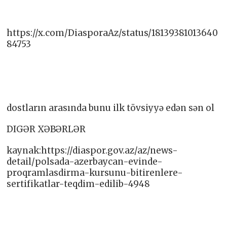
https://x.com/DiasporaAz/status/18139381013640
84753
dostların arasında bunu ilk tövsiyyə edən sən ol
DIGƏR XƏBƏRLƏR
kaynak:https://diaspor.gov.az/az/news-
detail/polsada-azerbaycan-evinde-
proqramlasdirma-kursunu-bitirenlere-
sertifikatlar-teqdim-edilib-4948