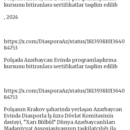
kursunu bitirənlərə sertifikatlar təqdim edilib
, 2024
https://x.com/DiasporaAz/status/18139381013640
84753
Polşada Azərbaycan Evində proqramlaşdırma
kursunu bitirənlərə sertifikatlar təqdim edilib
https://x.com/DiasporaAz/status/18139381013640
84753
Polşanın Krakov şəhərində yerləşən Azərbaycan
Evində Diasporla İş üzrə Dövlət Komitəsinin
dəstəyi, “Xarı Bülbül” Dünya Azərbaycanlıları
Mədəniyyət Assosiasiyasının təşkilatçılığı ilə