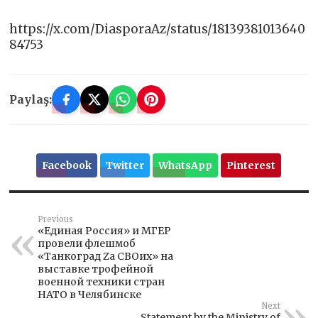
https://x.com/DiasporaAz/status/18139381013640
84753
Paylaş:
Facebook
Twitter
WhatsApp
Pinterest
Previous
«Единая Россия» и МГЕР
провели флешмоб
«Танкоград Zа СВОих» на
выставке трофейной
военной техники стран
НАТО в Челябинске
Next
Statement by the Ministry of