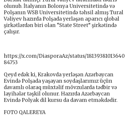
olunub. İtalyanın Bolonya Universitetində və
Polşanın WSB Universitetində təhsil almış Tural
Vəliyev hazırda Polşada yerləşən aparıcı qlobal
şirkətlərdən biri olan “State Street” şirkətində
çalışır.
https://x.com/DiasporaAz/status/18139381013640
84753
Qeyd edək ki, Krakovda yerləşən Azərbaycan
Evində Polşada yaşayan soydaşlarımız üçün
davamlı olaraq müxtəlif mövzularda tədbir və
layihələr təşkil olunur. Hazırda Azərbaycan
Evində Polyak dil kursu da davam etməkdədir.
FOTO QALEREYA