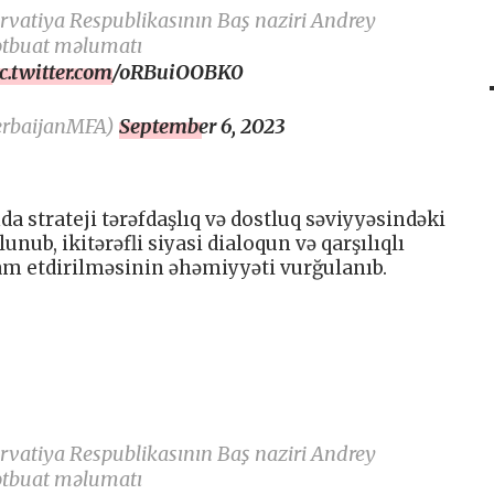
atiya Respublikasının Baş naziri Andrey
mətbuat məlumatı
ic.twitter.com/oRBuiOOBK0
erbaijanMFA)
September 6, 2023
a strateji tərəfdaşlıq və dostluq səviyyəsindəki
ub, ikitərəfli siyasi dialoqun və qarşılıqlı
vam etdirilməsinin əhəmiyyəti vurğulanıb.
atiya Respublikasının Baş naziri Andrey
mətbuat məlumatı