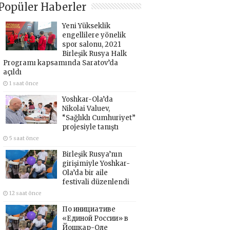
Popüler Haberler
Yeni Yükseklik
engellilere yönelik
spor salonu, 2021
Birleşik Rusya Halk
Programı kapsamında Saratov’da
açıldı
1 saat önce
Yoshkar-Ola’da
Nikolai Valuev,
“Sağlıklı Cumhuriyet”
projesiyle tanıştı
5 saat önce
Birleşik Rusya’nın
girişimiyle Yoshkar-
Ola’da bir aile
festivali düzenlendi
12 saat önce
По инициативе
«Единой России» в
Йошкар-Оле