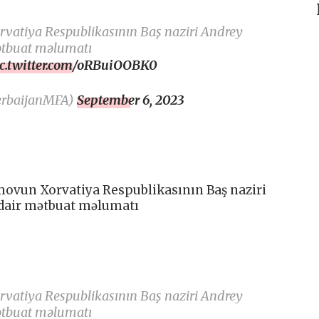
atiya Respublikasının Baş naziri Andrey
mətbuat məlumatı
ic.twitter.com/oRBuiOOBK0
erbaijanMFA)
September 6, 2023
movun Xorvatiya Respublikasının Baş naziri
 dair mətbuat məlumatı
atiya Respublikasının Baş naziri Andrey
mətbuat məlumatı