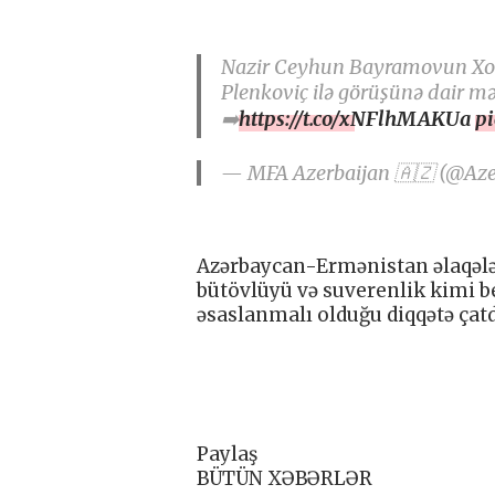
Nazir Ceyhun Bayramovun Xorv
Plenkoviç ilə görüşünə dair 
➡️
https://t.co/xNFlhMAKUa
p
— MFA Azerbaijan 🇦🇿 (@Az
Azərbaycan-Ermənistan əlaqələ
bütövlüyü və suverenlik kimi 
əsaslanmalı olduğu diqqətə çatdı
Paylaş
BÜTÜN XƏBƏRLƏR