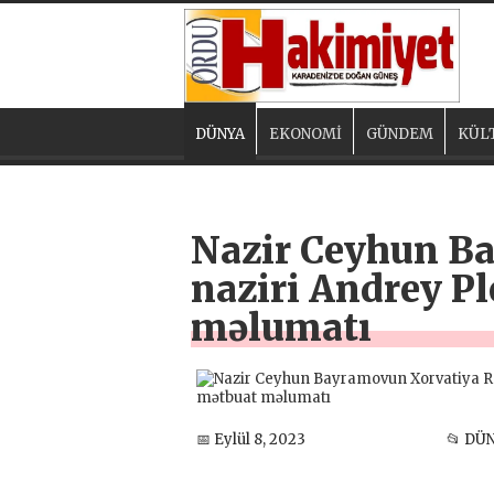
DÜNYA
EKONOMİ
GÜNDEM
KÜL
Nazir Ceyhun Ba
naziri Andrey Pl
məlumatı
📅 Eylül 8, 2023
📂 DÜ