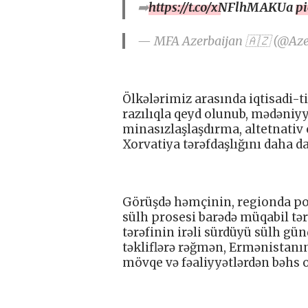
➡️
https://t.co/xNFlhMAKUa
p
— MFA Azerbaijan 🇦🇿 (@Az
Ölkələrimiz arasında iqtisadi-t
razılıqla qeyd olunub, mədəniyyə
minasızlaşlaşdırma, altetnativ 
Xorvatiya tərəfdaşlığını daha d
Görüşdə həmçinin, regionda po
sülh prosesi barədə müqabil tə
tərəfinin irəli sürdüyü sülh gü
təkliflərə rəğmən, Ermənistanın
mövqe və fəaliyyətlərdən bəhs 