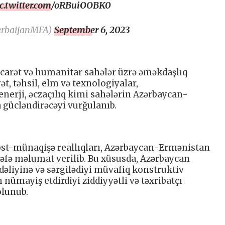
ic.twitter.com/oRBuiOOBK0
erbaijanMFA)
September 6, 2023
icarət və humanitar sahələr üzrə əməkdaşlıq
t, təhsil, elm və texnologiyalar,
enerji, əczaçılıq kimi sahələrin Azərbaycan-
a gücləndirəcəyi vurğulanıb.
st-münaqişə reallıqları, Azərbaycan-Ermənistan
rəfə məlumat verilib. Bu xüsusda, Azərbaycan
ndəliyinə və sərgilədiyi müvafiq konstruktiv
 nümayiş etdirdiyi ziddiyyətli və təxribatçı
olunub.