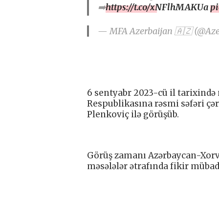
➡️
https://t.co/xNFlhMAKUa
p
— MFA Azerbaijan 🇦🇿 (@Az
6 sentyabr 2023-cü il tarixind
Respublikasına rəsmi səfəri çər
Plenkoviç ilə görüşüb.
Görüş zamanı Azərbaycan-Xorvat
məsələlər ətrafında fikir mübadi