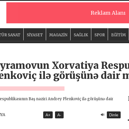
Reklam Alanı
TÜR SANAT
SİYASET
MAGAZİN
SAĞLIK
SPOR
EĞİTİM
yramovun Xorvatiya Respu
enkoviç ilə görüşünə dair 
🔊
NYA
A+
A-
Dinle