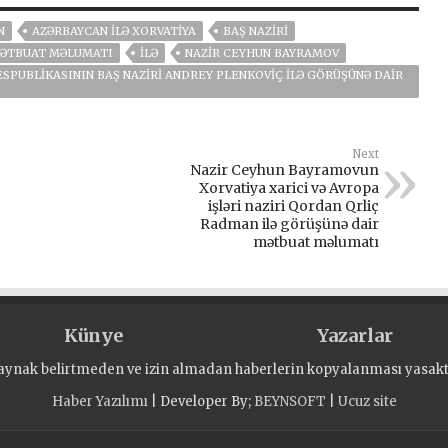
N
AZƏRBAYCAN ILƏ XORVATIYA
BAŞ NAZIRI
MƏTBUAT MƏLUMATI
ILƏ
NAZIR CEYHUN BAYRAMOV
SPUBLIKASININ BAŞ NAZIRI ANDREY PLENKOVIÇ ILƏ GÖRÜŞÜNƏ DAIR
Next
Nazir Ceyhun Bayramovun
Xorvatiya xarici və Avropa
işləri naziri Qordan Qrliç
Radman ilə görüşünə dair
mətbuat məlumatı
Künye
Yazarlar
aynak belirtmeden ve izin almadan haberlerin kopyalanması yasaktı
Haber Yazılımı
| Developer By;
BEYNSOFT
|
Ucuz site