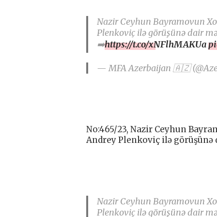
Nazir Ceyhun Bayramovun Xorv
Plenkoviç ilə görüşünə dair 
➡️
https://t.co/xNFlhMAKUa
p
— MFA Azerbaijan 🇦🇿 (@Az
No:465/23, Nazir Ceyhun Bayra
Andrey Plenkoviç ilə görüşünə
Nazir Ceyhun Bayramovun Xorv
Plenkoviç ilə görüşünə dair 