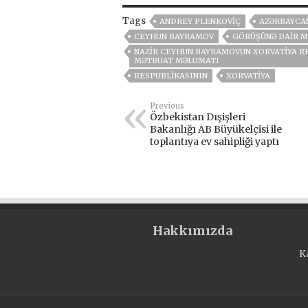
Tags
ANDREY PLENKOVIÇ
AZƏRBAYCA
CEYHUN BAYRAMOV
GÖRÜŞÜNƏ DAIR 
NAZIR CEYHUN BAYRAMOVUN XORVATIYA RE
MƏTBUAT MƏLUMATI
RESPUBLIKASININ
XORVATIYA
Previous
Özbekistan Dışişleri
Bakanlığı AB Büyükelçisi ile
toplantıya ev sahipliği yaptı
Hakkımızda
K