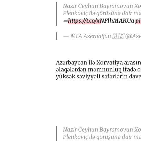
Nazir Ceyhun Bayramovun Xorv
Plenkoviç ilə görüşünə dair 
➡️
https://t.co/xNFlhMAKUa
p
— MFA Azerbaijan 🇦🇿 (@Az
Azərbaycan ilə Xorvatiya arasınd
əlaqələrdən məmnunluq ifadə olun
yüksək səviyyəli səfərlərin da
Nazir Ceyhun Bayramovun Xorv
Plenkoviç ilə görüşünə dair 