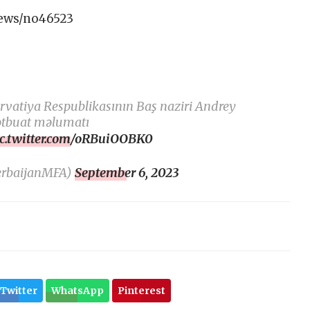
news/no46523
atiya Respublikasının Baş naziri Andrey
mətbuat məlumatı
ic.twitter.com/oRBuiOOBK0
erbaijanMFA)
September 6, 2023
Twitter
WhatsApp
Pinterest