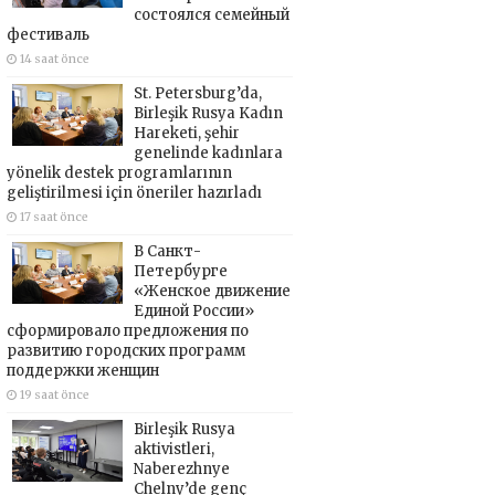
состоялся семейный
фестиваль
14 saat önce
St. Petersburg’da,
Birleşik Rusya Kadın
Hareketi, şehir
genelinde kadınlara
yönelik destek programlarının
geliştirilmesi için öneriler hazırladı
17 saat önce
В Санкт-
Петербурге
«Женское движение
Единой России»
сформировало предложения по
развитию городских программ
поддержки женщин
19 saat önce
Birleşik Rusya
aktivistleri,
Naberezhnye
Chelny’de genç