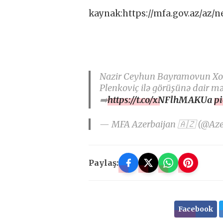
kaynak:https://mfa.gov.az/az/
Nazir Ceyhun Bayramovun Xorv
Plenkoviç ilə görüşünə dair 
➡️
https://t.co/xNFlhMAKUa
p
— MFA Azerbaijan 🇦🇿 (@Az
Paylaş:
Facebook