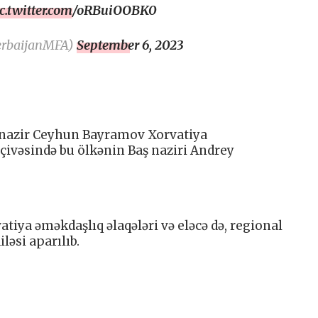
ic.twitter.com/oRBuiOOBK0
erbaijanMFA)
September 6, 2023
ə nazir Ceyhun Bayramov Xorvatiya
çivəsində bu ölkənin Baş naziri Andrey
iya əməkdaşlıq əlaqələri və eləcə də, regional
ləsi aparılıb.