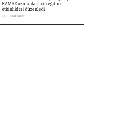
KAMAZ uzmanları için eğitim
etkinlikleri düzenledi
21 saat önce