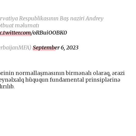
atiya Respublikasının Baş naziri Andrey
mətbuat məlumatı
ic.twitter.com/oRBuiOOBK0
erbaijanMFA)
September 6, 2023
rinin normallaşmasının birmənalı olaraq, ərazi
beynəlxalq hüququn fundamental prinsiplərinə
rılıb.