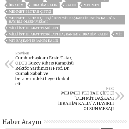
İBRAHIM
İBRAHİM KALIN
KALIN
MEHMET
MEHMET FETTAH ÇIFTÇI
MEHMET FETTAH ÇİFTÇİ `DEN MİT BAŞKANI İBRAHİM KALIN`A
HAYIRLI OLSUN MESAJI
MILLI İSTIHBARAT TEŞKILATI
MILLI İSTIHBARAT TEŞKILATI BAŞKANIMIZ İBRAHIM KALIN
MİT
MİT BAŞKANI İBRAHIM KALIN
Previous
Cumhurbaşkanı Ersin Tatar,
ODTÜ Kuzey Kıbrıs Kampüsü
Rektör Yardımcısı Prof. Dr.
Cumali Sabah ve
beraberindeki heyeti kabul
etti
Next
MEHMET FETTAH ÇİFTÇİ
`DEN MİT BAŞKANI
İBRAHİM KALIN`A HAYIRLI
OLSUN MESAJI
Haber Arayın