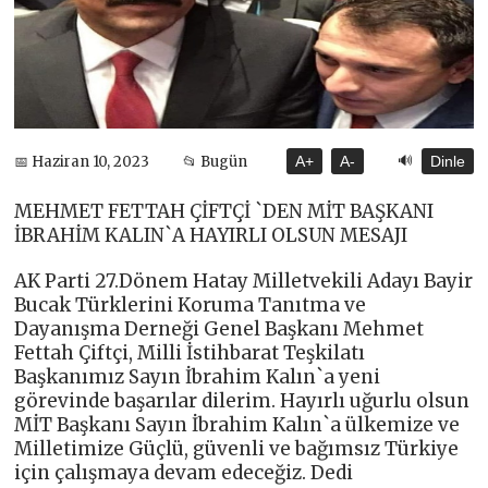
🔊
📅 Haziran 10, 2023
📂 Bugün
A+
A-
Dinle
MEHMET FETTAH ÇİFTÇİ `DEN MİT BAŞKANI
İBRAHİM KALIN`A HAYIRLI OLSUN MESAJI
AK Parti 27.Dönem Hatay Milletvekili Adayı Bayir
Bucak Türklerini Koruma Tanıtma ve
Dayanışma Derneği Genel Başkanı Mehmet
Fettah Çiftçi, Milli İstihbarat Teşkilatı
Başkanımız Sayın İbrahim Kalın`a yeni
görevinde başarılar dilerim. Hayırlı uğurlu olsun
MİT Başkanı Sayın İbrahim Kalın`a ülkemize ve
Milletimize Güçlü, güvenli ve bağımsız Türkiye
için çalışmaya devam edeceğiz. Dedi