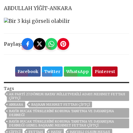
ABDULLAH YİĞİT-ANKARA
Paylaş:
Facebook
Twitter
WhatsApp
Pinterest
Tags
AK PARTI 27.DÖNEM HATAY MILLETVEKILI ADAYI MEHMET FETTAH
ÇIFTÇI
ANKARA
BAŞKAN MEHMET FETTAH ÇIFTÇI
BAYIR BUCAK TÜRKLERINI KORUMA TANITMA VE DAYANIŞMA
DERNEĞI
BAYIR BUCAK TÜRKLERINI KORUMA TANITMA VE DAYANIŞMA
DERNEĞI GENEL BAŞKANI MEHMET FETTAH ÇIFTÇI
ÇİFTÇİ
FETTAH
HATAY
HAYIRLI OLSUN MESAJI