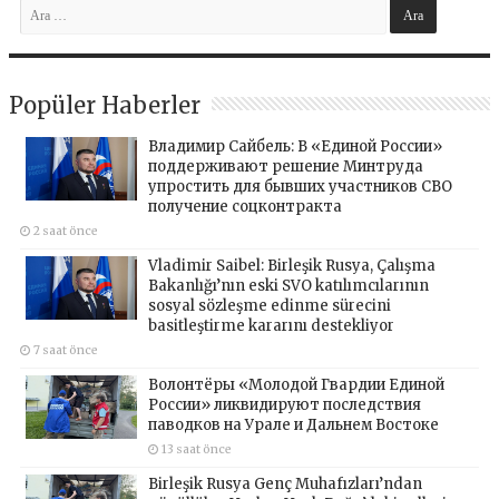
Popüler Haberler
Владимир Сайбель: В «Единой России»
поддерживают решение Минтруда
упростить для бывших участников СВО
получение соцконтракта
2 saat önce
Vladimir Saibel: Birleşik Rusya, Çalışma
Bakanlığı’nın eski SVO katılımcılarının
sosyal sözleşme edinme sürecini
basitleştirme kararını destekliyor
7 saat önce
Волонтёры «Молодой Гвардии Единой
России» ликвидируют последствия
паводков на Урале и Дальнем Востоке
13 saat önce
Birleşik Rusya Genç Muhafızları’ndan