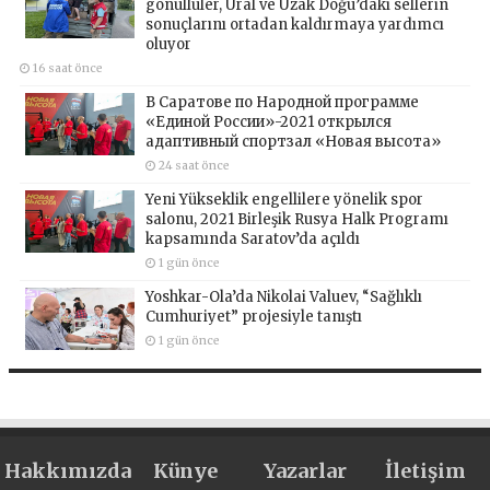
gönüllüler, Ural ve Uzak Doğu’daki sellerin
sonuçlarını ortadan kaldırmaya yardımcı
oluyor
16 saat önce
В Саратове по Народной программе
«Единой России»-2021 открылся
адаптивный спортзал «Новая высота»
24 saat önce
Yeni Yükseklik engellilere yönelik spor
salonu, 2021 Birleşik Rusya Halk Programı
kapsamında Saratov’da açıldı
1 gün önce
Yoshkar-Ola’da Nikolai Valuev, “Sağlıklı
Cumhuriyet” projesiyle tanıştı
1 gün önce
Hakkımızda
Künye
Yazarlar
İletişim