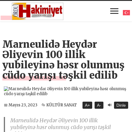
Marneulidə Heydər
Əliyevin 100 illik
yubileyinə həsr olunmuş
cüdo yarışı təşkil edilib
🔊
📅 Mayıs 23, 2023
📂 KÜLTÜR SANAT
A+
A-
Dinle
Marneulidə Heydər Əliyevin 100 illik
yubileyinə həsr olunmuş cüdo yarışı təşkil