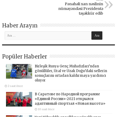
Pənahəli xan nəslinin
nümayəndəsi Prezidentə
təşəkkür edib
Haber Arayın
Popüler Haberler
Birleşik Rusya Genç Muhafızları’ndan
gönüllüler, Ural ve Uzak Doğu’daki sellerin
sonuçlarını ortadan kaldırmaya yardımcı
oluyor
2 saat önce
В Саратове по Народной программе
«Единой России»-2021 открылся
адаптивный спортзал «Новая высота»
10 saat önce