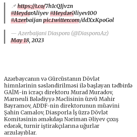
📌
https://t.co/7h1cQJjvzn
#HeydarAliyev
#HeydərƏliyev100
#Azerbaijan
pic.twitter.com/ddXxKpoGol
— Azerbaijani Diaspora (@DiasporaAz)
May 18, 2023
Azərbaycanın və Gürcüstanın Dövlət
himnlərinin səsləndirilməsi ilə başlayan tədbirdə
GAİM-in icraçı direktoru Murad Muradov,
Marneuli Bələdiyyə Məclisinin üzvü Mahir
Bayramov, ADDF-nin direktorunun müavini
Şahin Camalov, Diasporla İş üzrə Dövlət
Komitəsinin əməkdaşı Nəriman Əliyev çıxış
edərək, turnir iştirakçılarına uğurlar
arzulayıblar.