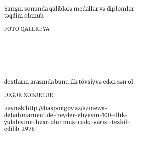
Yarışın sonunda qaliblərə medallar və diplomlar
təqdim olunub.
FOTO QALEREYA
dostların arasında bunu ilk tövsiyyə edən sən ol
DIGƏR XƏBƏRLƏR
kaynak:http://diaspor.gov.az/az/news-
detail/marneulide-heyder-eliyevin-100-illik-
yubileyine-hesr-olunmus-cudo-yarisi-teskil-
edilib-2978