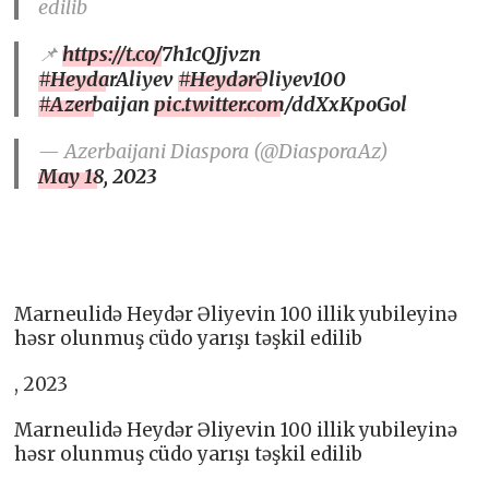
edilib
📌
https://t.co/7h1cQJjvzn
#HeydarAliyev
#HeydərƏliyev100
#Azerbaijan
pic.twitter.com/ddXxKpoGol
— Azerbaijani Diaspora (@DiasporaAz)
May 18, 2023
Marneulidə Heydər Əliyevin 100 illik yubileyinə
həsr olunmuş cüdo yarışı təşkil edilib
, 2023
Marneulidə Heydər Əliyevin 100 illik yubileyinə
həsr olunmuş cüdo yarışı təşkil edilib