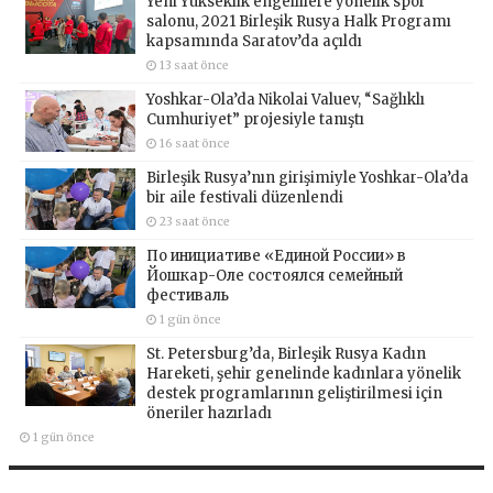
Yeni Yükseklik engellilere yönelik spor
salonu, 2021 Birleşik Rusya Halk Programı
kapsamında Saratov’da açıldı
13 saat önce
Yoshkar-Ola’da Nikolai Valuev, “Sağlıklı
Cumhuriyet” projesiyle tanıştı
16 saat önce
Birleşik Rusya’nın girişimiyle Yoshkar-Ola’da
bir aile festivali düzenlendi
23 saat önce
По инициативе «Единой России» в
Йошкар-Оле состоялся семейный
фестиваль
1 gün önce
St. Petersburg’da, Birleşik Rusya Kadın
Hareketi, şehir genelinde kadınlara yönelik
destek programlarının geliştirilmesi için
öneriler hazırladı
1 gün önce