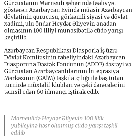
Gürcüstanın Marneuli şəhərində fəaliyyət
göstərən Azərbaycan Evində müasir Azərbaycan
dövlətinin qurucusu, görkəmli siyasi və dövlət
xadimi, ulu öndər Heydər Əliyevin anadan
olmasının 100 illiyi münasibətilə cüdo yarışı
keçirilib.
Azərbaycan Respublikası Diasporla İş üzrə
Dövlət Komitəsinin tabeliyindəki Azərbaycan
Diasporuna Dəstək Fondunun (ADDF) dəstəyi və
Gürcüstan Azərbaycanlılarının İnteqrasiya
Mərkəzinin (GAİM) təşkilatçılığı ilə baş tutan
turnirdə müxtəlif klubları və çəki dərəcələrini
təmsil edən 60 idmançı iştirak edib.
Marneulidə Heydər Əliyevin 100 illik
yubileyinə həsr olunmuş cüdo yarışı təşkil
edilib