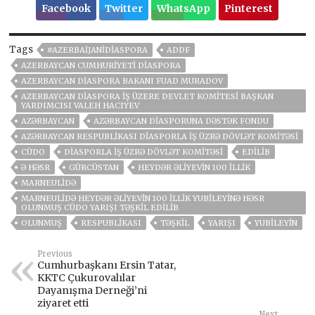
Facebook
Twitter
WhatsApp
Pinterest
Tags
#AZERBAIJANIDIASPORA
ADDF
AZERBAYCAN CUMHURIYETI DIASPORA
AZERBAYCAN DIASPORA BAKANI FUAD MURADOV
AZERBAYCAN DIASPORA İŞ ÜZERE DEVLET KOMITESI BAŞKAN
YARDIMCISI VALEH HACIYEV
AZƏRBAYCAN
AZƏRBAYCAN DIASPORUNA DƏSTƏK FONDU
AZƏRBAYCAN RESPUBLIKASI DIASPORLA İŞ ÜZRƏ DÖVLƏT KOMITƏSI
CÜDO
DIASPORLA İŞ ÜZRƏ DÖVLƏT KOMITƏSI
EDILIB
Ə HƏSR
GÜRCÜSTAN
HEYDƏR ƏLIYEVIN 100 ILLIK
MARNEULIDƏ
MARNEULIDƏ HEYDƏR ƏLIYEVIN 100 ILLIK YUBILEYINƏ HƏSR
OLUNMUŞ CÜDO YARIŞI TƏŞKIL EDILIB
OLUNMUŞ
RESPUBLIKASI
TƏŞKIL
YARIŞI
YUBILEYIN
Previous
Cumhurbaşkanı Ersin Tatar,
KKTC Çukurovalılar
Dayanışma Derneği’ni
ziyaret etti
Next