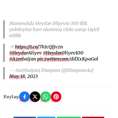
Marneulidə Heydər Əliyevin 100 illik
yubileyinə həsr olunmuş cüdo yarışı təşkil
edilib
📌
https://t.co/7h1cQJjvzn
#HeydarAliyev
#HeydərƏliyev100
#Azerbaijan
pic.twitter.com/ddXxKpoGol
— Azerbaijani Diaspora (@DiasporaAz)
May 18, 2023
Paylaş: