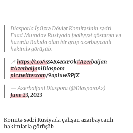
Diasporla İş üzrə Dövlət Komitəsinin sədri
Fuad Muradov Rusiyada fəaliyyət göstərən və
hazırda Bakıda olan bir qrup azərbaycanlı
həkimlə görüşüb.
📌
https://t.co/vZ4K4RxF0k
#Azerbaijan
#AzerbaijaniDiaspora
pic.twitter.com/9apiuwRPjX
— Azerbaijani Diaspora (@DiasporaAz)
June 23, 2023
Komitə sədri Rusiyada çalışan azərbaycanlı
həkimlərlə görüşüb