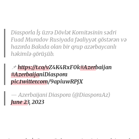
Diasporla İş üzrə Dövlət Komitəsinin sədri
Fuad Muradov Rusiyada fəaliyyət göstərən və
hazırda Bakıda olan bir qrup azərbaycanlı
həkimlə görüşüb.
📌
https://t.co/vZ4K4RxF0k
#Azerbaijan
#AzerbaijaniDiaspora
pic.twitter.com/9apiuwRPjX
— Azerbaijani Diaspora (@DiasporaAz)
June 23, 2023