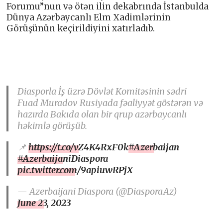
Forumu”nun və ötən ilin dekabrında İstanbulda
Dünya Azərbaycanlı Elm Xadimlərinin
Görüşünün keçirildiyini xatırladıb.
Diasporla İş üzrə Dövlət Komitəsinin sədri
Fuad Muradov Rusiyada fəaliyyət göstərən və
hazırda Bakıda olan bir qrup azərbaycanlı
həkimlə görüşüb.
📌
https://t.co/vZ4K4RxF0k
#Azerbaijan
#AzerbaijaniDiaspora
pic.twitter.com/9apiuwRPjX
— Azerbaijani Diaspora (@DiasporaAz)
June 23, 2023