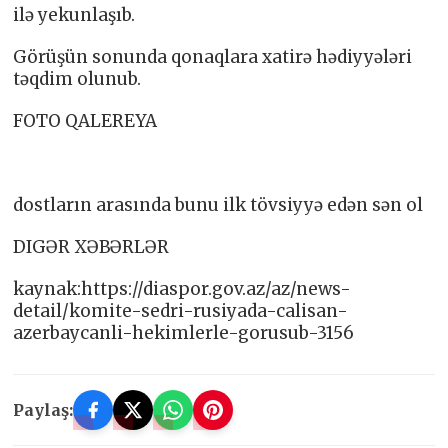
ilə yekunlaşıb.
Görüşün sonunda qonaqlara xatirə hədiyyələri
təqdim olunub.
FOTO QALEREYA
dostların arasında bunu ilk tövsiyyə edən sən ol
DIGƏR XƏBƏRLƏR
kaynak:https://diaspor.gov.az/az/news-
detail/komite-sedri-rusiyada-calisan-
azerbaycanli-hekimlerle-gorusub-3156
Paylaş: