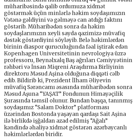
müharibəsində qalib ordumuza xidmət
göstərmək üçün minlərlə həkim soydaşımızın
Vətənə gəldiyini və gəlməyə can atdığı faktını
göstərib. Müharibədən sonra da həkim
soydaşlarımızın xeyli sayda qazimizə müvafiq
dəstək göstərdiyini söyləyib. Belə həkimlərdən
birinin diaspor quruculuğunda fəal iştirak edən
Kopenhagen Universitetinin nevrologiya üzrə
professoru, Beynəlxalq Baş ağrıları Cəmiyyətinin
rəhbəri və İnsan Miqreni Araşdırma Birliyinin
direktoru Məsud Aşina olduğuna diqqəti cəlb
edib. Bildirib ki, Prezident İlham Əliyevin
müvafiq Sərəncamı əsasında müharibədən sonra
Məsud Aşuna “YAŞAT” Fondunun Himayəçilik
Şurasında təmsil olunur. Bundan başqa, tanınmış
soydaşımız “Salam Doktor” platforması
üzərindən Bostonda yaşayan qardaşı Sait Aşina
ilə birlikdə işğaldan azad edilmiş “Ağalı”
kəndində əhaliyə xidmət göstərən azərbaycanlı
həkimlərlərdən biridir.