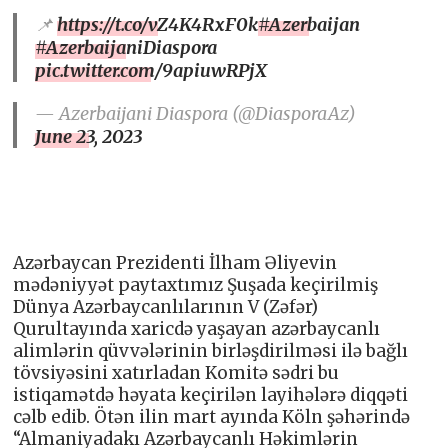
📌
https://t.co/vZ4K4RxF0k
#Azerbaijan
#AzerbaijaniDiaspora
pic.twitter.com/9apiuwRPjX
— Azerbaijani Diaspora (@DiasporaAz)
June 23, 2023
Azərbaycan Prezidenti İlham Əliyevin
mədəniyyət paytaxtımız Şuşada keçirilmiş
Dünya Azərbaycanlılarının V (Zəfər)
Qurultayında xaricdə yaşayan azərbaycanlı
alimlərin qüvvələrinin birləşdirilməsi ilə bağlı
tövsiyəsini xatırladan Komitə sədri bu
istiqamətdə həyata keçirilən layihələrə diqqəti
cəlb edib. Ötən ilin mart ayında Köln şəhərində
“Almaniyadakı Azərbaycanlı Həkimlərin