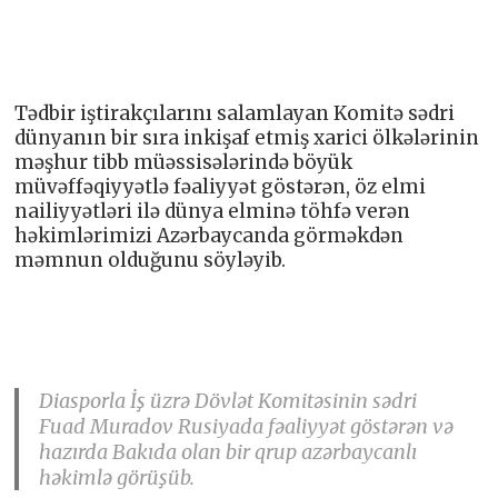
Tədbir iştirakçılarını salamlayan Komitə sədri
dünyanın bir sıra inkişaf etmiş xarici ölkələrinin
məşhur tibb müəssisələrində böyük
müvəffəqiyyətlə fəaliyyət göstərən, öz elmi
nailiyyətləri ilə dünya elminə töhfə verən
həkimlərimizi Azərbaycanda görməkdən
məmnun olduğunu söyləyib.
Diasporla İş üzrə Dövlət Komitəsinin sədri
Fuad Muradov Rusiyada fəaliyyət göstərən və
hazırda Bakıda olan bir qrup azərbaycanlı
həkimlə görüşüb.