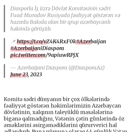
Diasporla İş üzrə Dövlət Komitəsinin sədri
Fuad Muradov Rusiyada fəaliyyət göstərən və
hazırda Bakıda olan bir qrup azərbaycanlı
həkimlə görüşüb.
📌
https://t.co/vZ4K4RxF0k
#Azerbaijan
#AzerbaijaniDiaspora
pic.twitter.com/9apiuwRPjX
— Azerbaijani Diaspora (@DiasporaAz)
June 23, 2023
Komitə sədri dünyanın bir çox ölkələrində
fəaliyyət göstərən həkimlərimizin Azərbaycan
dövlətinin, xalqının taleyüklü məsələlərinə
biganə qalmadığını, Vətənin çətin günlərində öz
əməklərini əsirgəmədiklərini qürurverici hal
adlandırıb. Buna nümunə olaraq 44 günlük Vətən