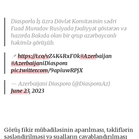
Diasporla İş üzrə Dövlət Komitəsinin sədri
Fuad Muradov Rusiyada fəaliyyət göstərən və
hazırda Bakıda olan bir qrup azərbaycanlı
həkimlə görüşüb.
📌
https://t.co/vZ4K4RxF0k
#Azerbaijan
#AzerbaijaniDiaspora
pic.twitter.com/9apiuwRPjX
— Azerbaijani Diaspora (@DiasporaAz)
June 23, 2023
Görüş fikir mübadiləsinin aparılması, təkliflərin
səsləndirilməsi və sualların cavablandırılması