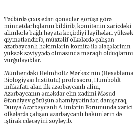
Tədbirdə çıxış edən qonaqlar görüşə görə
minnətdarlıqlarını bildirib, komitənin xaricdəki
alimlərlə bağlı həyata keçirdiyi layihələri yüksək
qiymətləndirib, müxtəlif ölkələrdə çalışan
azərbaycanlı həkimlərin komitə ilə əlaqələrinin
yüksək səviyyədə olmasında maraqlı olduqlarını
vurğulayıblar.
Münhendəki Helmholtz Mərkəzinin (Hesablama
Biologiyası İnstitutu) professoru, Humboldt
mükafatı alan ilk azərbaycanlı alim,
Azərbaycanın əməkdar elm xadimi Məsud
Əfəndiyev görüşün əhəmiyyətindən danışaraq,
Dünya Azərbaycanlı Alimlərin Forumunda xarici
ölkələrdə çalışan azərbaycanlı həkimlərin də
iştirak edəcəyini söyləyib.