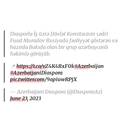
Diasporla İş üzrə Dövlət Komitəsinin sədri
Fuad Muradov Rusiyada fəaliyyət göstərən və
hazırda Bakıda olan bir qrup azərbaycanlı
həkimlə görüşüb.
📌
https://t.co/vZ4K4RxF0k
#Azerbaijan
#AzerbaijaniDiaspora
pic.twitter.com/9apiuwRPjX
— Azerbaijani Diaspora (@DiasporaAz)
June 23, 2023