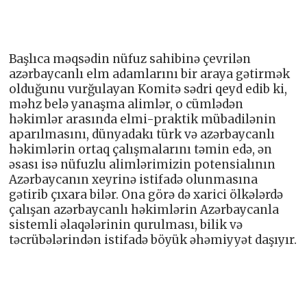
Başlıca məqsədin nüfuz sahibinə çevrilən
azərbaycanlı elm adamlarını bir araya gətirmək
olduğunu vurğulayan Komitə sədri qeyd edib ki,
məhz belə yanaşma alimlər, o cümlədən
həkimlər arasında elmi-praktik mübadilənin
aparılmasını, dünyadakı türk və azərbaycanlı
həkimlərin ortaq çalışmalarını təmin edə, ən
əsası isə nüfuzlu alimlərimizin potensialının
Azərbaycanın xeyrinə istifadə olunmasına
gətirib çıxara bilər. Ona görə də xarici ölkələrdə
çalışan azərbaycanlı həkimlərin Azərbaycanla
sistemli əlaqələrinin qurulması, bilik və
təcrübələrindən istifadə böyük əhəmiyyət daşıyır.