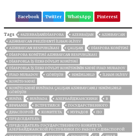
Facebook
Twitter
WhatsApp
Pinterest
Tags
#AZERBAIJANIDIASPORA
AZERBAIJAN
AZƏRBAYCAN
AZƏRBAYCAN PREZIDENTI İLHAM ƏLIYEV
AZƏRBAYCAN RESPUBLIKASI
ÇALIŞAN
DIASPORA KOMITƏSI
DIASPORA KOMITƏSI AZƏRBAYCAN RESPUBLIKASI
DIASPORLA İŞ ÜZRƏ DÖVLƏT KOMITƏSI
DIASPORLA İŞ ÜZRƏ DÖVLƏT KOMITƏSININ SƏDRI FUAD MURADOV
FUAD MURADOV
GÖRÜŞÜB
HƏKIMLƏRLƏ
İLHAM ƏLIYEV
KOMITƏ SƏDRI
KOMITƏ SƏDRI RUSIYADA ÇALIŞAN AZƏRBAYCANLI HƏKIMLƏRLƏ
GÖRÜŞÜB
RUSIYA
RUSIYADA
АЗЕРБАЙДЖАНСКИМИ
В
ВРАЧАМИ
ВСТРЕТИЛСЯ
ГОСУДАРСТВЕННОГО
ДИАСПОРОЙ
КОМИТЕТА
МУРАДОВ
ПО
ПРЕДСЕДАТЕЛЬ
ПРЕДСЕДАТЕЛЬ ГОСУДАРСТВЕННОГО КОМИТЕТА
АЗЕРБАЙДЖАНСКОЙ РЕСПУБЛИКИ ПО РАБОТЕ С ДИАСПОРОЙ
РАБОТАЮЩИМИ
РАБОТЕ
РОССИИ
С
ФУАД