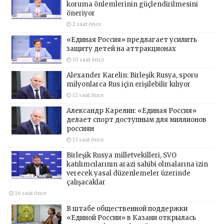
koruma önlemlerinin güçlendirilmesini
öneriyor
2 saat önce
«Единая Россия» предлагает усилить
защиту детей на аттракционах
10 saat önce
Alexander Karelin: Birleşik Rusya, sporu
milyonlarca Rus için erişilebilir kılıyor
12 saat önce
Александр Карелин: «Единая Россия»
делает спорт доступным для миллионов
россиян
13 saat önce
Birleşik Rusya milletvekilleri, SVO
katılımcılarının arazi sahibi olmalarına izin
verecek yasal düzenlemeler üzerinde
çalışacaklar
16 saat önce
В штабе общественной поддержки
«Единой России» в Казани открылась