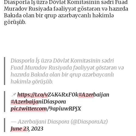
Diasporla İş üzrə Dövlət Komitəsinin sədri Fuad
Muradov Rusiyada fəaliyyət göstərən və hazırda
Bakıda olan bir qrup azərbaycanlı həkimlə
görüşüb.
Diasporla İş üzrə Dövlət Komitəsinin sədri
Fuad Muradov Rusiyada fəaliyyət göstərən və
hazırda Bakıda olan bir qrup azərbaycanlı
həkimlə görüşüb.
📌
https://t.co/vZ4K4RxF0k
#Azerbaijan
#AzerbaijaniDiaspora
pic.twitter.com/9apiuwRPjX
— Azerbaijani Diaspora (@DiasporaAz)
June 23, 2023