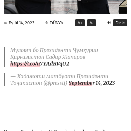
🔊
📅 Eylül 14, 2023
📂 DÜNYA
A+
A-
Dinle
Мулоқот бо Президенти Ҷумҳурии
Қирғизистон Садир Жапаров
https://t.co/u7YAdRVqU2
— Хадамоти матбуоти Президенти
Тоҷикистон (@presstj)
September 14, 2023