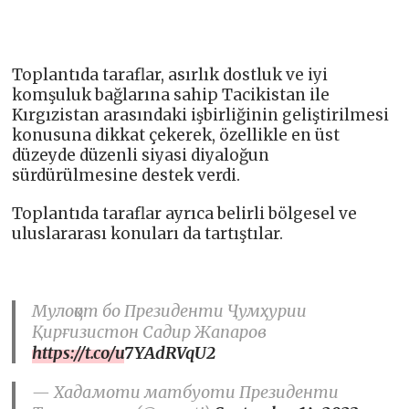
Toplantıda taraflar, asırlık dostluk ve iyi
komşuluk bağlarına sahip Tacikistan ile
Kırgızistan arasındaki işbirliğinin geliştirilmesi
konusuna dikkat çekerek, özellikle en üst
düzeyde düzenli siyasi diyaloğun
sürdürülmesine destek verdi.
Toplantıda taraflar ayrıca belirli bölgesel ve
uluslararası konuları da tartıştılar.
Мулоқот бо Президенти Ҷумҳурии
Қирғизистон Садир Жапаров
https://t.co/u7YAdRVqU2
— Хадамоти матбуоти Президенти