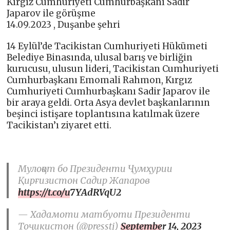
Kırgız Cumhuriyeti Cumhurbaşkanı Sadir
Japarov ile görüşme
14.09.2023 , Duşanbe şehri
14 Eylül’de Tacikistan Cumhuriyeti Hükümeti
Belediye Binasında, ulusal barış ve birliğin
kurucusu, ulusun lideri, Tacikistan Cumhuriyeti
Cumhurbaşkanı Emomali Rahmon, Kırgız
Cumhuriyeti Cumhurbaşkanı Sadir Japarov ile
bir araya geldi. Orta Asya devlet başkanlarının
beşinci istişare toplantısına katılmak üzere
Tacikistan’ı ziyaret etti.
Мулоқот бо Президенти Ҷумҳурии
Қирғизистон Садир Жапаров
https://t.co/u7YAdRVqU2
— Хадамоти матбуоти Президенти
Тоҷикистон (@presstj)
September 14, 2023