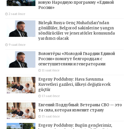
новую Народную программу «Единой
России»
2 saat önce
Birleşik Rusya Genç Muhafızları’ndan
gönüllüler, Belgorod sakinlerine yangın
söndürücüler ve jeneratörler konusunda
yardımcı olacak
9 saat önce
Волонтёры «Молодой Гвардии Единой
России» помогут белгородцам с
огнетушителями и генераторами
11 saat önce
Evgeny Poddubny: Hava Savunma
Kuvvetleri gazileri, ülkeyi değiştirecek
güçtür
13 saat önce
Евгений Поддубный: Ветераны СВО — это
та сила, которая изменит страну
15 saat önce
Evgeny Poddubny: Bugün gençlerimiz,