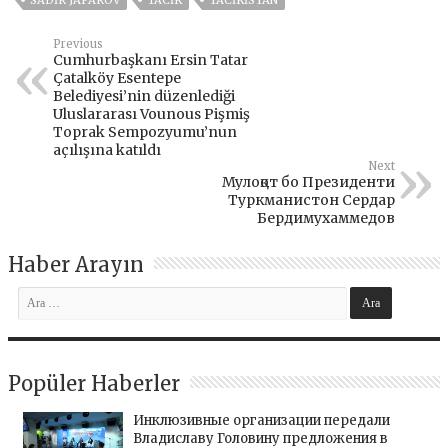
SADIR JAPAROV
TACİK
TACİKİSTAN
Previous
Cumhurbaşkanı Ersin Tatar
Çatalköy Esentepe
Belediyesi’nin düzenlediği
Uluslararası Vounous Pişmiş
Toprak Sempozyumu’nun
açılışına katıldı
Next
Мулоқот бо Президенти
Туркманистон Сердар
Бердимухаммедов
Haber Arayın
Popüler Haberler
Инклюзивные организации передали
Владиславу Головину предложения в