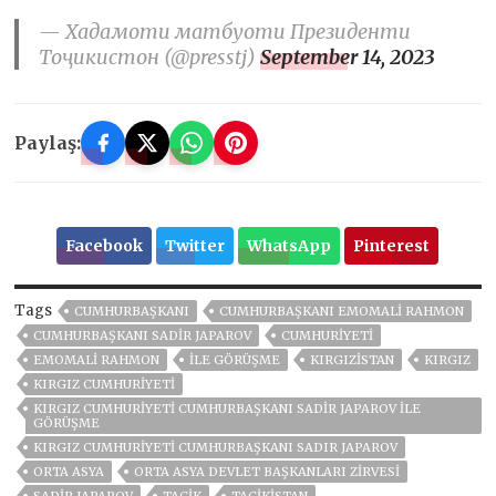
— Хадамоти матбуоти Президенти
Тоҷикистон (@presstj)
September 14, 2023
Paylaş:
Facebook
Twitter
WhatsApp
Pinterest
Tags
CUMHURBAŞKANI
CUMHURBAŞKANI EMOMALI RAHMON
CUMHURBAŞKANI SADIR JAPAROV
CUMHURIYETI
EMOMALI RAHMON
ILE GÖRÜŞME
KIRGIZİSTAN
KIRGIZ
KIRGIZ CUMHURIYETI
KIRGIZ CUMHURIYETI CUMHURBAŞKANI SADIR JAPAROV ILE
GÖRÜŞME
KIRGIZ CUMHURIYETI CUMHURBAŞKANI SADIR JAPAROV
ORTA ASYA
ORTA ASYA DEVLET BAŞKANLARI ZIRVESI