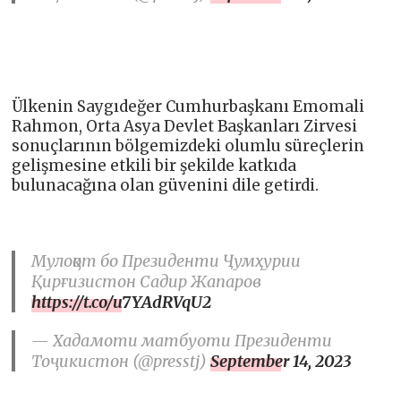
Ülkenin Saygıdeğer Cumhurbaşkanı Emomali
Rahmon, Orta Asya Devlet Başkanları Zirvesi
sonuçlarının bölgemizdeki olumlu süreçlerin
gelişmesine etkili bir şekilde katkıda
bulunacağına olan güvenini dile getirdi.
Мулоқот бо Президенти Ҷумҳурии
Қирғизистон Садир Жапаров
https://t.co/u7YAdRVqU2
— Хадамоти матбуоти Президенти
Тоҷикистон (@presstj)
September 14, 2023