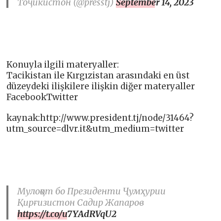
Тоҷикистон (@presstj)
September 14, 2023
Konuyla ilgili materyaller:
Tacikistan ile Kırgızistan arasındaki en üst
düzeydeki ilişkilere ilişkin diğer materyaller
FacebookTwitter
kaynak:http://www.president.tj/node/31464?
utm_source=dlvr.it&utm_medium=twitter
Мулоқот бо Президенти Ҷумҳурии
Қирғизистон Садир Жапаров
https://t.co/u7YAdRVqU2