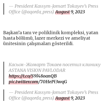
— President Kassym-Jomart Tokayev’s Press
Office (@aqorda_press)
August 9, 2023
Başkan’a tanı ve poliklinik kompleksi, yatan
hasta bölümü, lazer merkezi ve ameliyat
ünitesinin çalışmaları gösterildi.
Касым-Жомарт Токаев посетил клинику
ASTANA VISION PAVLODAR
https://t.co/S9l48oanQB
pic.twitter.com/70HePi3wqG
— President Kassym-Jomart Tokayev’s Press
Office (@aqorda_press)
August 9, 2023