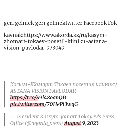
geri gelmek geri gelmektwitter Facebook Fok
kaynak:https://www.akorda.kz/ru/kasym-
zhomart-tokaev-posetil-kliniku-astana-
vision-pavlodar-973049
Касым-Жомарт Токаев посетил клинику
ASTANA VISION PAVLODAR
https://t.co/S9l48oanQB
pic.twitter.com/70HePi3wqG
— President Kassym-Jomart Tokayev’s Press
Office (@aqorda_press)
August 9, 2023