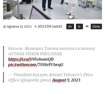
🔊
📅 Ağustos 11, 2023
📂 KÜLTÜR SANAT
A+
A-
Dinle
Касым-Жомарт Токаев посетил клинику
ASTANA VISION PAVLODAR
https://t.co/S9l48oanQB
pic.twitter.com/70HePi3wqG
— President Kassym-Jomart Tokayev’s Press
Office (@aqorda_press)
August 9, 2023