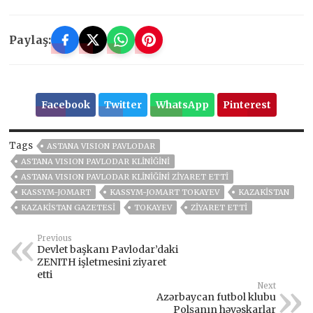
Paylaş:
Facebook
Twitter
WhatsApp
Pinterest
Tags
ASTANA VISION PAVLODAR
ASTANA VISION PAVLODAR KLINIĞINI
ASTANA VISION PAVLODAR KLINIĞINI ZIYARET ETTI
KASSYM-JOMART
KASSYM-JOMART TOKAYEV
KAZAKİSTAN
KAZAKISTAN GAZETESI
TOKAYEV
ZİYARET ETTİ
Previous
Devlet başkanı Pavlodar’daki
ZENITH işletmesini ziyaret
etti
Next
Azərbaycan futbol klubu
Polşanın həvəskarlar