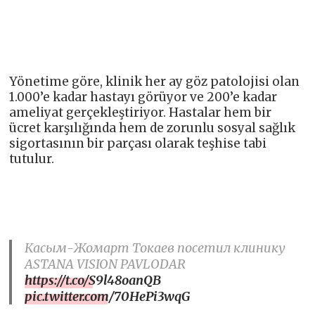
Yönetime göre, klinik her ay göz patolojisi olan
1.000’e kadar hastayı görüyor ve 200’e kadar
ameliyat gerçekleştiriyor. Hastalar hem bir
ücret karşılığında hem de zorunlu sosyal sağlık
sigortasının bir parçası olarak teşhise tabi
tutulur.
Касым-Жомарт Токаев посетил клинику
ASTANA VISION PAVLODAR
https://t.co/S9l48oanQB
pic.twitter.com/70HePi3wqG