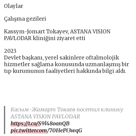
Olaylar
Çalışma gezileri
Kassym-Jomart Tokayev, ASTANA VISION
PAVLODAR kliniğini ziyaret etti
2023
Devlet başkanı, yerel sakinlere oftalmolojik
hizmetler sağlama konusunda uzmanlaşmış bir
tıp kurumunun faaliyetleri hakkında bilgi aldı.
Касым-Жомарт Токаев посетил клинику
ASTANA VISION PAVLODAR
https://t.co/S9l48oanQB
pic.twitter.com/70HePi3wqG