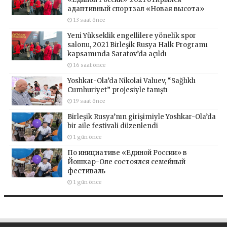
адаптивный спортзал «Новая высота»
13 saat önce
Yeni Yükseklik engellilere yönelik spor
salonu, 2021 Birleşik Rusya Halk Programı
kapsamında Saratov’da açıldı
16 saat önce
Yoshkar-Ola’da Nikolai Valuev, “Sağlıklı
Cumhuriyet” projesiyle tanıştı
19 saat önce
Birleşik Rusya’nın girişimiyle Yoshkar-Ola’da
bir aile festivali düzenlendi
1 gün önce
По инициативе «Единой России» в
Йошкар-Оле состоялся семейный
фестиваль
1 gün önce