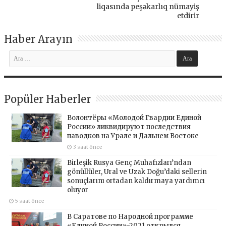
liqasında peşəkarlıq nümayiş
etdirir
Haber Arayın
Popüler Haberler
Волонтёры «Молодой Гвардии Единой
России» ликвидируют последствия
паводков на Урале и Дальнем Востоке
3 saat önce
Birleşik Rusya Genç Muhafızları’ndan
gönüllüler, Ural ve Uzak Doğu’daki sellerin
sonuçlarını ortadan kaldırmaya yardımcı
oluyor
5 saat önce
В Саратове по Народной программе
«Единой России»-2021 открылся