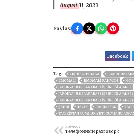
August 31, 2023
Paylaş:
Facebook
Tags
AKIHIKO TANAKA
CUMHURBAŞKA
EMOMALI
EMOMALI RAHMON
GÖR
JAPONYA ULUSLARARASI İŞBİRLİĞİ AJANSI
JAPONYA ULUSLARARASI İŞBIRLIĞI AJANSI 
JAPONYA ULUSLARARASI İŞBIRLIĞI AJANSI 
ŞEHRİ
TACİK
TACİKİSTAN
TACI
TACIKISTAN CUMHURIYETI CUMHURBAŞKA
Previous
Телефонный разговор с