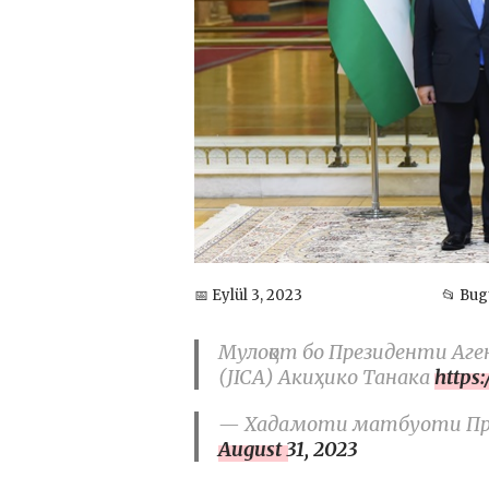
📅 Eylül 3, 2023
📂 Bu
Мулоқот бо Президенти Аг
(JICA) Акиҳико Танака
https
— Хадамоти матбуоти През
August 31, 2023