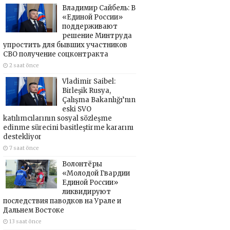
Владимир Сайбель: В
«Единой России»
поддерживают
решение Минтруда
упростить для бывших участников
СВО получение соцконтракта
2 saat önce
Vladimir Saibel:
Birleşik Rusya,
Çalışma Bakanlığı’nın
eski SVO
katılımcılarının sosyal sözleşme
edinme sürecini basitleştirme kararını
destekliyor
7 saat önce
Волонтёры
«Молодой Гвардии
Единой России»
ликвидируют
последствия паводков на Урале и
Дальнем Востоке
13 saat önce