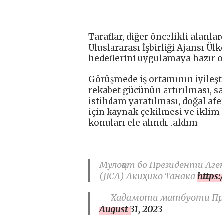
Taraflar, diğer öncelikli alanla
Uluslararası İşbirliği Ajansı Ü
hedeflerini uygulamaya hazır ol
Görüşmede iş ortamının iyileşti
rekabet gücünün artırılması, sa
istihdam yaratılması, doğal af
için kaynak çekilmesi ve iklim 
konuları ele alındı. .aldım
Мулоқот бо Президенти Аг
(JICA) Акиҳико Танака
https
— Хадамоти матбуоти През
August 31, 2023