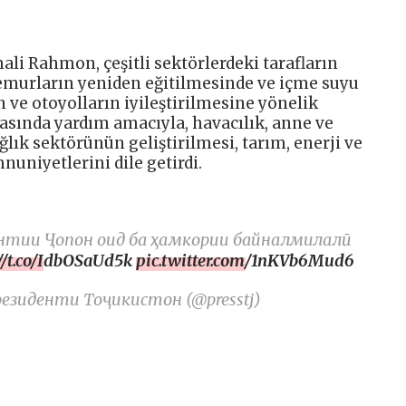
i Rahmon, çeşitli sektörlerdeki tarafların
 memurların yeniden eğitilmesinde ve içme suyu
 ve otoyolların iyileştirilmesine yönelik
sında yardım amacıyla, havacılık, anne ve
lık sektörünün geliştirilmesi, tarım, enerji ve
uniyetlerini dile getirdi.
ентии Ҷопон оид ба ҳамкории байналмилалӣ
://t.co/IdbOSaUd5k
pic.twitter.com/1nKVb6Mud6
иденти Тоҷикистон (@presstj)