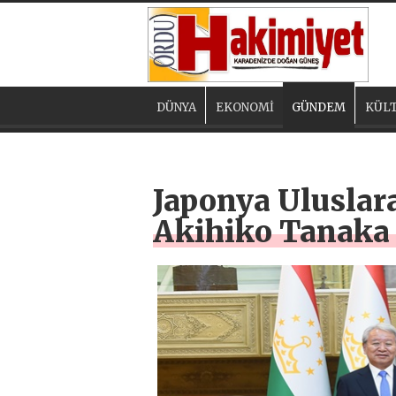
DÜNYA
EKONOMİ
GÜNDEM
KÜLT
Japonya Uluslara
Akihiko Tanaka 