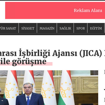
Reklam Alanı
ÜR SANAT
SİYASET
MAGAZİN
SAĞLIK
SPOR
EĞİTİM
rası İşbirliği Ajansı (JICA
ile görüşme