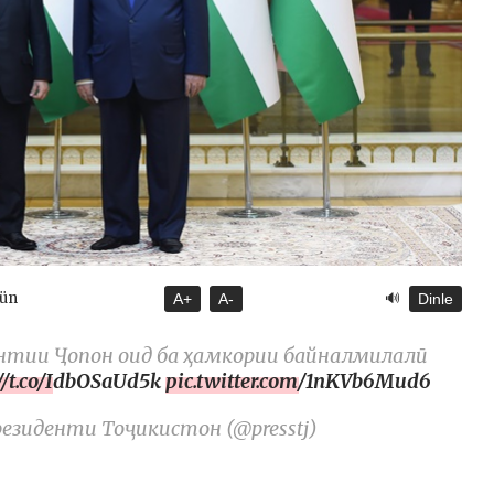
🔊
gün
A+
A-
Dinle
ентии Ҷопон оид ба ҳамкории байналмилалӣ
://t.co/IdbOSaUd5k
pic.twitter.com/1nKVb6Mud6
иденти Тоҷикистон (@presstj)