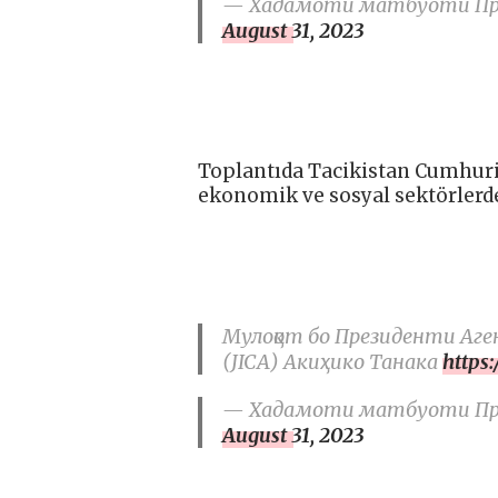
— Хадамоти матбуоти През
August 31, 2023
Toplantıda Tacikistan Cumhuriy
ekonomik ve sosyal sektörlerdeki
Мулоқот бо Президенти Аг
(JICA) Акиҳико Танака
https
— Хадамоти матбуоти През
August 31, 2023