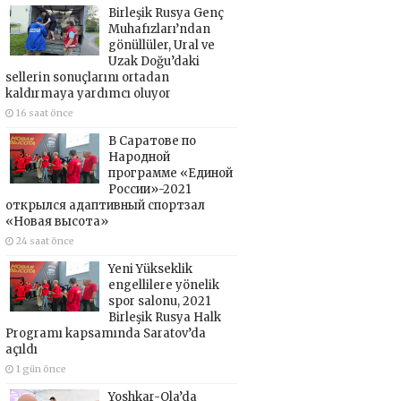
Birleşik Rusya Genç
Muhafızları’ndan
gönüllüler, Ural ve
Uzak Doğu’daki
sellerin sonuçlarını ortadan
kaldırmaya yardımcı oluyor
16 saat önce
В Саратове по
Народной
программе «Единой
России»-2021
открылся адаптивный спортзал
«Новая высота»
24 saat önce
Yeni Yükseklik
engellilere yönelik
spor salonu, 2021
Birleşik Rusya Halk
Programı kapsamında Saratov’da
açıldı
1 gün önce
Yoshkar-Ola’da