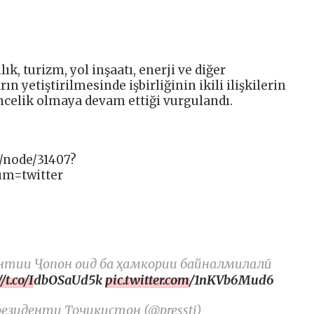
ık, turizm, yol inşaatı, enerji ve diğer
 yetiştirilmesinde işbirliğinin ikili ilişkilerin
öncelik olmaya devam ettiği vurgulandı.
j/node/31407?
um=twitter
ентии Ҷопон оид ба ҳамкории байналмилалӣ
://t.co/IdbOSaUd5k
pic.twitter.com/1nKVb6Mud6
иденти Тоҷикистон (@presstj)