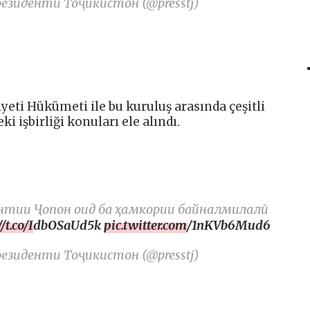
иденти Тоҷикистон (@presstj)
eti Hükümeti ile bu kuruluş arasında çeşitli
 işbirliği konuları ele alındı.
ентии Ҷопон оид ба ҳамкории байналмилалӣ
://t.co/IdbOSaUd5k
pic.twitter.com/1nKVb6Mud6
иденти Тоҷикистон (@presstj)