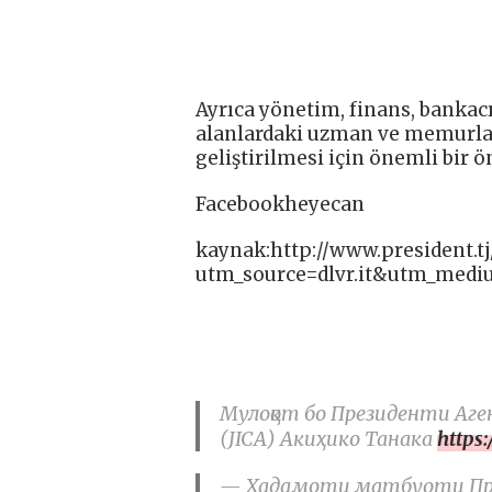
Ayrıca yönetim, finans, bankacıl
alanlardaki uzman ve memurların
geliştirilmesi için önemli bir 
Facebookheyecan
kaynak:http://www.president.t
utm_source=dlvr.it&utm_medi
Мулоқот бо Президенти Аг
(JICA) Акиҳико Танака
https
— Хадамоти матбуоти През