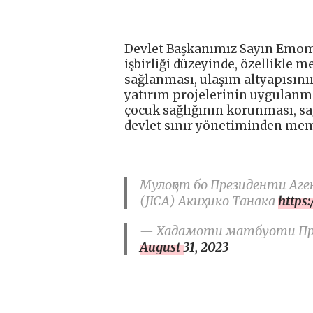
Devlet Başkanımız Sayın Emomal
işbirliği düzeyinde, özellikle
sağlanması, ulaşım altyapısının
yatırım projelerinin uygulanma
çocuk sağlığının korunması, sağ
devlet sınır yönetiminden memn
Мулоқот бо Президенти Аг
(JICA) Акиҳико Танака
https
— Хадамоти матбуоти През
August 31, 2023