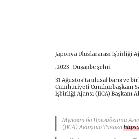
Japonya Uluslararası İşbirliği 
.2023 , Duşanbe şehri
31 Ağustos’ta ulusal barış ve bi
Cumhuriyeti Cumhurbaşkanı Sa
İşbirliği Ajansı (JICA) Başkanı 
Мулоқот бо Президенти Аг
(JICA) Акиҳико Танака
https