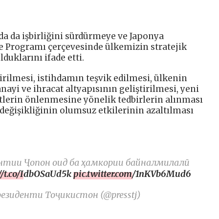
rda da işbirliğini sürdürmeye ve Japonya
lke Programı çerçevesinde ülkemizin stratejik
duklarını ifade etti.
rilmesi, istihdamın teşvik edilmesi, ülkenin
nayi ve ihracat altyapısının geliştirilmesi, yeni
etlerin önlenmesine yönelik tedbirlerin alınması
değişikliğinin olumsuz etkilerinin azaltılması
ентии Ҷопон оид ба ҳамкории байналмилалӣ
://t.co/IdbOSaUd5k
pic.twitter.com/1nKVb6Mud6
иденти Тоҷикистон (@presstj)