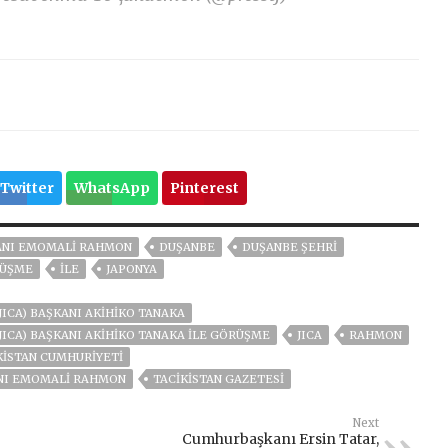
Twitter
WhatsApp
Pinterest
NI EMOMALI RAHMON
DUŞANBE
DUŞANBE ŞEHRI
ÜŞME
ILE
JAPONYA
(JICA) BAŞKANI AKIHIKO TANAKA
(JICA) BAŞKANI AKIHIKO TANAKA ILE GÖRÜŞME
JICA
RAHMON
KISTAN CUMHURIYETI
NI EMOMALI RAHMON
TACIKISTAN GAZETESI
Next
Cumhurbaşkanı Ersin Tatar,