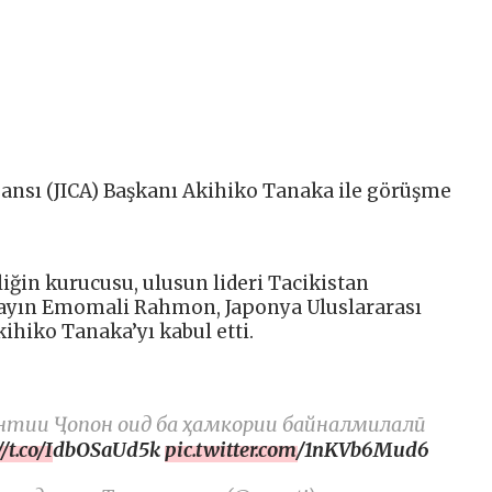
Ajansı (JICA) Başkanı Akihiko Tanaka ile görüşme
rliğin kurucusu, ulusun lideri Tacikistan
yın Emomali Rahmon, Japonya Uluslararası
Akihiko Tanaka’yı kabul etti.
ентии Ҷопон оид ба ҳамкории байналмилалӣ
://t.co/IdbOSaUd5k
pic.twitter.com/1nKVb6Mud6