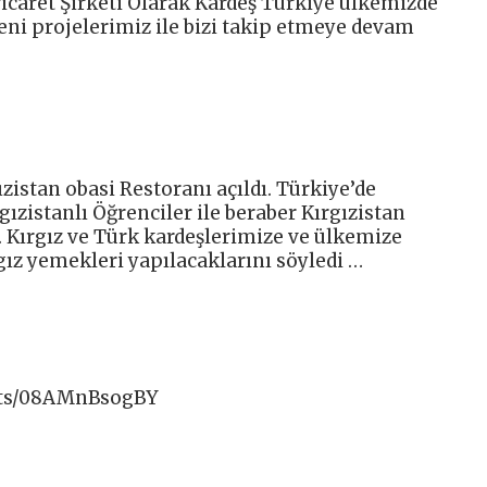
icaret Şirketi Olarak Kardeş Türkiye ülkemizde
eni projelerimiz ile bizi takip etmeye devam
zistan obasi Restoranı açıldı. Türkiye’de
gızistanlı Öğrenciler ile beraber Kırgızistan
k. Kırgız ve Türk kardeşlerimize ve ülkemize
gız yemekleri yapılacaklarını söyledi …
rts/08AMnBsogBY