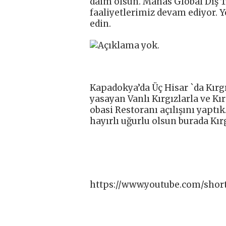
daim olsun. Manas Global Dış T
faaliyetlerimiz devam ediyor. Y
edin.
Kapadokya’da Üç Hisar `da Kırgı
yasayan Vanlı Kırgızlarla ve Kır
obasi Restoranı açılışını yaptı
hayırlı uğurlu olsun burada Kır
https://www.youtube.com/sho