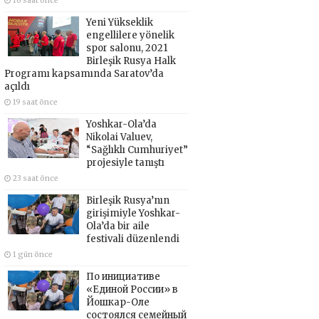
16 saat önce
Yeni Yükseklik
engellilere yönelik
spor salonu, 2021
Birleşik Rusya Halk
Programı kapsamında Saratov’da
açıldı
19 saat önce
Yoshkar-Ola’da
Nikolai Valuev,
“Sağlıklı Cumhuriyet”
projesiyle tanıştı
23 saat önce
Birleşik Rusya’nın
girişimiyle Yoshkar-
Ola’da bir aile
festivali düzenlendi
1 gün önce
По инициативе
«Единой России» в
Йошкар-Оле
состоялся семейный