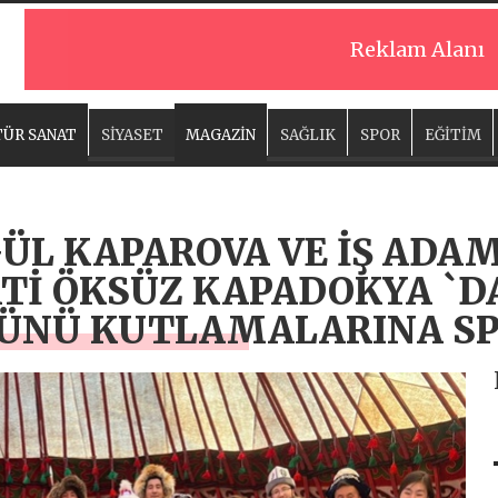
Reklam Alanı
ÜR SANAT
SİYASET
MAGAZİN
SAĞLIK
SPOR
EĞİTİM
GÜL KAPAROVA VE İŞ AD
Tİ ÖKSÜZ KAPADOKYA `D
GÜNÜ KUTLAMALARINA S