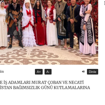
🔊
gün
A+
A-
Dinle
VE İŞ ADAMLARI MURAT ÇOBAN VE NECATİ
ZİSTAN BAĞIMSIZLIK GÜNÜ KUTLAMALARINA