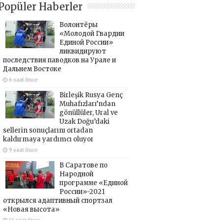
Popüler Haberler
Волонтёры
«Молодой Гвардии
Единой России»
ликвидируют
последствия паводков на Урале и
Дальнем Востоке
6 saat önce
Birleşik Rusya Genç
Muhafızları’ndan
gönüllüler, Ural ve
Uzak Doğu’daki
sellerin sonuçlarını ortadan
kaldırmaya yardımcı oluyor
9 saat önce
В Саратове по
Народной
программе «Единой
России»-2021
открылся адаптивный спортзал
«Новая высота»