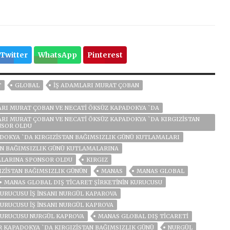
Twitter
WhatsApp
Pinterest
T
GLOBAL
İŞ ADAMLARI MURAT ÇOBAN
LARI MURAT ÇOBAN VE NECATİ ÖKSÜZ KAPADOKYA `DA
ARI MURAT ÇOBAN VE NECATİ ÖKSÜZ KAPADOKYA `DA KIRGIZİSTAN
NSOR OLDU
DOKYA `DA KIRGIZISTAN BAĞIMSIZLIK GÜNÜ KUTLAMALARI
AN BAĞIMSIZLIK GÜNÜ KUTLAMALARINA
ALARINA SPONSOR OLDU
KIRGIZ
IZISTAN BAĞIMSIZLIK GÜNÜN
MANAS
MANAS GLOBAL
MANAS GLOBAL DIŞ TICARET ŞIRKETININ KURUCUSU
KURUCUSU İŞ İNSANI NURGÜL KAPAROVA
KURUCUSU İŞ İNSANI NURGÜL KAPROVA
 KURUCUSU NURGÜL KAPROVA
MANAS GLOBAL DIŞ TICARETI
R KAPADOKYA `DA KIRGIZISTAN BAĞIMSIZLIK GÜNÜ
NURGÜL