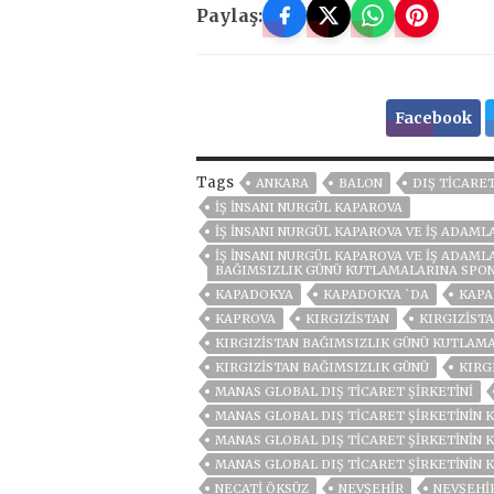
Paylaş:
Facebook
Tags
ANKARA
BALON
DIŞ TICARE
İŞ İNSANI NURGÜL KAPAROVA
İŞ İNSANI NURGÜL KAPAROVA VE İŞ ADAM
İŞ İNSANI NURGÜL KAPAROVA VE İŞ ADAML
BAĞIMSIZLIK GÜNÜ KUTLAMALARINA SPO
KAPADOKYA
KAPADOKYA `DA
KAPA
KAPROVA
KIRGIZİSTAN
KIRGIZİST
KIRGIZİSTAN BAĞIMSIZLIK GÜNÜ KUTLAM
KIRGIZISTAN BAĞIMSIZLIK GÜNÜ
KIRG
MANAS GLOBAL DIŞ TICARET ŞIRKETINI
MANAS GLOBAL DIŞ TICARET ŞIRKETININ 
MANAS GLOBAL DIŞ TICARET ŞIRKETININ 
MANAS GLOBAL DIŞ TICARET ŞIRKETININ
NECATİ ÖKSÜZ
NEVŞEHIR
NEVŞEHI