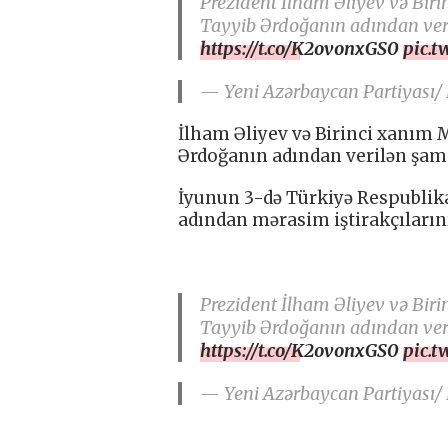
Prezident İlham Əliyev və Bir
Tayyib Ərdoğanın adından veri
https://t.co/K2ovonxGS0
pic.t
— Yeni Azərbaycan Partiyası/
İlham Əliyev və Birinci xanım
Ərdoğanın adından verilən şam 
İyunun 3-də Türkiyə Respublik
adından mərasim iştirakçılarını
Prezident İlham Əliyev və Bir
Tayyib Ərdoğanın adından veri
https://t.co/K2ovonxGS0
pic.t
— Yeni Azərbaycan Partiyası/