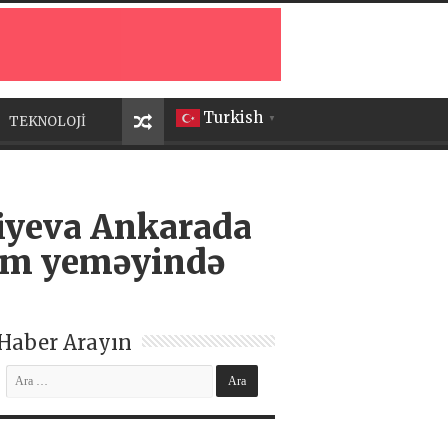
Turkish
TEKNOLOJİ
▼
liyeva Ankarada
şam yeməyində
Haber Arayın