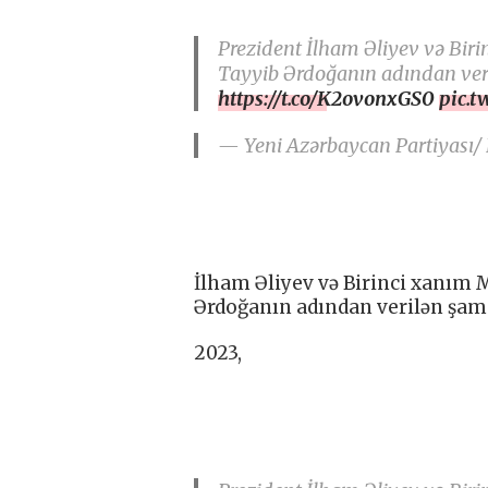
Prezident İlham Əliyev və Bir
Tayyib Ərdoğanın adından veri
https://t.co/K2ovonxGS0
pic.t
— Yeni Azərbaycan Partiyası/
İlham Əliyev və Birinci xanım
Ərdoğanın adından verilən şam 
2023,