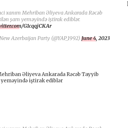
inci xanım Mehriban Əliyeva Ankarada Rəcəb
lən şam yeməyində iştirak ediblər.
witter.com/G1cqqjCKAr
 New Azerbaijan Party (@YAP_1992)
June 4, 2023
 Mehriban Əliyeva Ankarada Rəcəb Tayyib
yeməyində iştirak ediblər