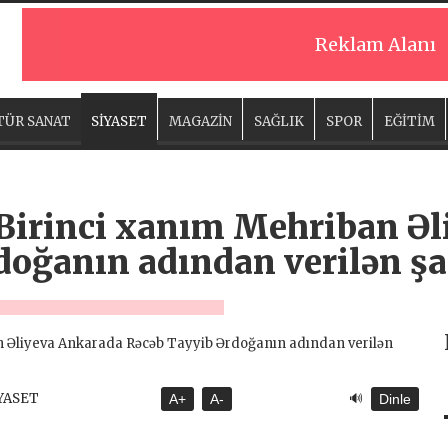
Reklam Alanı
TÜR SANAT
SİYASET
MAGAZİN
SAĞLIK
SPOR
EĞİTİM
 Birinci xanım Mehriban Ə
doğanın adından verilən 
🔊
İYASET
A+
A-
Dinle