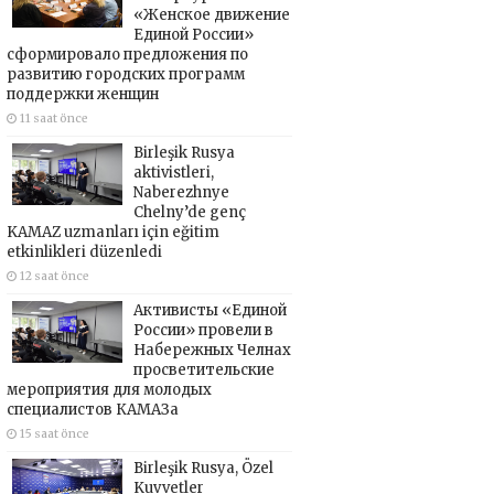
«Женское движение
Единой России»
сформировало предложения по
развитию городских программ
поддержки женщин
11 saat önce
Birleşik Rusya
aktivistleri,
Naberezhnye
Chelny’de genç
KAMAZ uzmanları için eğitim
etkinlikleri düzenledi
12 saat önce
Активисты «Единой
России» провели в
Набережных Челнах
просветительские
мероприятия для молодых
специалистов КАМАЗа
15 saat önce
Birleşik Rusya, Özel
Kuvvetler