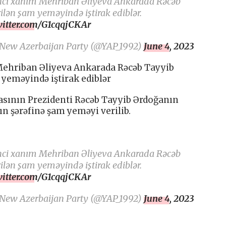
inci xanım Mehriban Əliyeva Ankarada Rəcəb
lən şam yeməyində iştirak ediblər.
witter.com/G1cqqjCKAr
 New Azerbaijan Party (@YAP_1992)
June 4, 2023
 Mehriban Əliyeva Ankarada Rəcəb Tayyib
yeməyində iştirak ediblər
asının Prezidenti Rəcəb Tayyib Ərdoğanın
n şərəfinə şam yeməyi verilib.
inci xanım Mehriban Əliyeva Ankarada Rəcəb
lən şam yeməyində iştirak ediblər.
witter.com/G1cqqjCKAr
 New Azerbaijan Party (@YAP_1992)
June 4, 2023