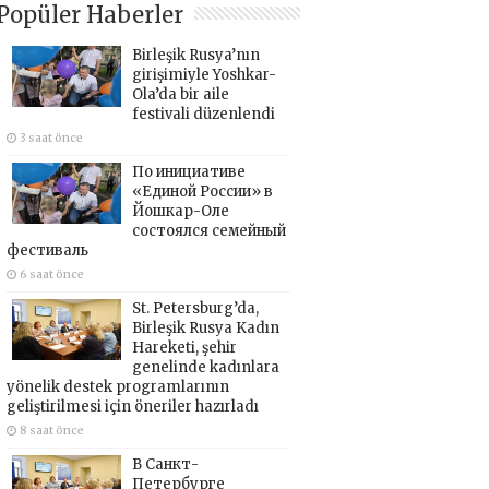
Popüler Haberler
Birleşik Rusya’nın
girişimiyle Yoshkar-
Ola’da bir aile
festivali düzenlendi
3 saat önce
По инициативе
«Единой России» в
Йошкар-Оле
состоялся семейный
фестиваль
6 saat önce
St. Petersburg’da,
Birleşik Rusya Kadın
Hareketi, şehir
genelinde kadınlara
yönelik destek programlarının
geliştirilmesi için öneriler hazırladı
8 saat önce
В Санкт-
Петербурге