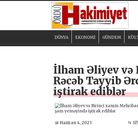
DÜNYA
EKONOMİ
GÜNDEM
KÜL
İlham Əliyev və
Rəcəb Tayyib Ər
iştirak ediblər
📅 Haziran 4, 2023
📂 S