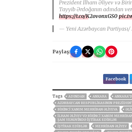
Prezident İlham Əliyev və Bir
Tayyib Ərdoğanın adından veri
https://t.co/K2ovonxGS0
pic.t
— Yeni Azərbaycan Partiyası/
Paylaş:
Facebook
Tags
ADINDAN
ANKARA
ANKARA’
AZƏRBAYCAN RESPUBLIKASININ PREZIDENT
BIRINCI XANIM MEHRIBAN ƏLIYEVA
ƏLI
İLHAM ƏLIYEV VƏ BIRINCI XANIM MEHRIBA
ŞAM YEMƏYINDƏ IŞTIRAK EDIBLƏR
IŞTIRAK EDIBLƏR
MEHRIBAN ƏLIYEV