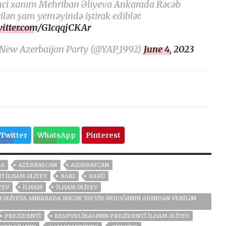
inci xanım Mehriban Əliyeva Ankarada Rəcəb
lən şam yeməyində iştirak ediblər.
witter.com/G1cqqjCKAr
 New Azerbaijan Party (@YAP_1992)
June 4, 2023
Twitter
WhatsApp
Pinterest
DA
AZERBAYCAN
AZƏRBAYCAN
I İLHAM ƏLIYEV
BAKI
BAKÜ
YEV
İLHAM
İLHAM ƏLIYEV
N ƏLIYEVA ANKARADA RƏCƏB TAYYIB ƏRDOĞANIN ADINDAN VERILƏN
PREZIDENTI
RESPUBLIKASININ PREZIDENTI İLHAM ƏLIYEV