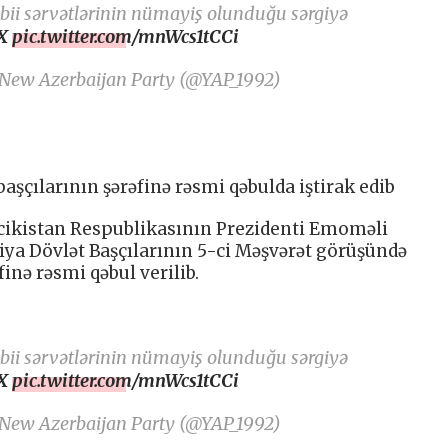
təbii sərvətlərinin nümayiş olunduğu sərgiyə
X
pic.twitter.com/mnWcs1tCCi
 New Azerbaijan Party (@YAP_1992)
aşçılarının şərəfinə rəsmi qəbulda iştirak edib
cikistan Respublikasının Prezidenti Emoməli
a Dövlət Başçılarının 5-ci Məşvərət görüşündə
finə rəsmi qəbul verilib.
təbii sərvətlərinin nümayiş olunduğu sərgiyə
X
pic.twitter.com/mnWcs1tCCi
 New Azerbaijan Party (@YAP_1992)