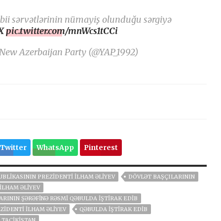
təbii sərvətlərinin nümayiş olunduğu sərgiyə
X
pic.twitter.com/mnWcs1tCCi
 New Azerbaijan Party (@YAP_1992)
Twitter
WhatsApp
Pinterest
BLIKASININ PREZIDENTI İLHAM ƏLIYEV
DÖVLƏT BAŞÇILARININ
İLHAM ƏLIYEV
RININ ŞƏRƏFINƏ RƏSMI QƏBULDA IŞTIRAK EDIB
ZIDENTI İLHAM ƏLIYEV
QƏBULDA IŞTIRAK EDIB
TACİKİSTAN