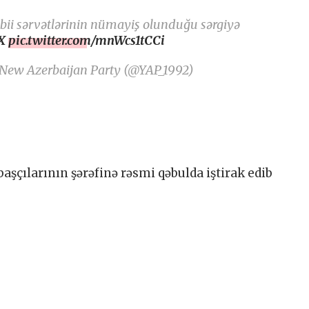
təbii sərvətlərinin nümayiş olunduğu sərgiyə
X
pic.twitter.com/mnWcs1tCCi
 New Azerbaijan Party (@YAP_1992)
aşçılarının şərəfinə rəsmi qəbulda iştirak edib