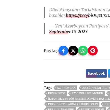
Dövlət başçıları Tacikistanın 
baxıblar.
https://t.co/bi0vJzCxD
— Yeni Azərbaycan Partiyası/
September 15, 2023
Paylaş:
Facebook
Tags
AZƏRBAYCAN
AZƏRBAYCAN RESPU
DÜŞƏNBƏDƏ
EMOMƏLI RƏHMONUN
İLHAM ƏLIYEV DÜŞƏNBƏDƏ DÖVLƏT BAŞÇILA
PREZIDENTI EMOMƏLI RƏHMONUN
PRE
RESPUBLIKASININ
ŞƏRƏFINƏ RƏSMI