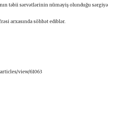
anın təbii sərvətlərinin nümayiş olunduğu sərgiyə
rəsi arxasında söhbət ediblər.
articles/view/61063