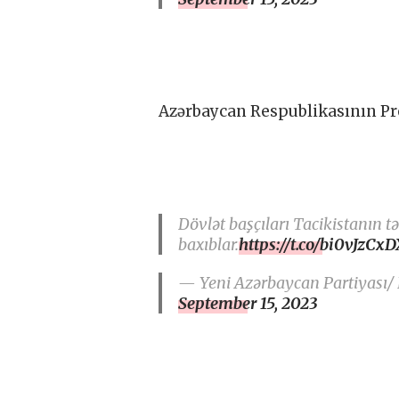
Azərbaycan Respublikasının Prez
Dövlət başçıları Tacikistanın 
baxıblar.
https://t.co/bi0vJzCxD
— Yeni Azərbaycan Partiyası/
September 15, 2023