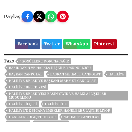
Paylaş:
Facebook
Twitter
WhatsApp
Pinterest
Tags
“GÖNÜLLERE DOKUNACAĞIZ
BASIN YAYIN VE HALKLA İLIŞKILER MÜDÜRLÜĞÜ
BAŞKAN CANPOLAT
BAŞKAN MEHMET CANPOLAT
HALILIYE
HALILIYE BELEDIYE BAŞKANI MEHMET CANPOLAT
HALİLİYE BELEDİYESİ
HALILIYE BELEDIYESI BASIN YAYIN VE HALKLA İLIŞKILER
MÜDÜRLÜĞÜ
HALİLİYE İLÇESİ
HALİLİYE’DE
HALİLİYE’DE SICAK YEMEKLER HANELERE ULAŞTIRILIYOR
HANELERE ULAŞTIRILIYOR
MEHMET CANPOLAT
ŞANLIURFA
SICAK YEMEKLER
SICAK YEMEKLER HANELERE ULAŞTIRILIYOR