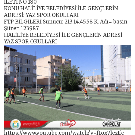
İLETİ NO 180
KONU HALİLİYE BELEDİYESİ İLE GENÇLERİN
ADRESİ: YAZ SPOR OKULLARI
FTP BİLGİLERİ Sunucu: 213.14.45.58 K. Adı= basin
Şifre= 123987
HALİLİYE BELEDİYESİ İLE GENÇLERİN ADRESİ:
YAZ SPOR OKULLARI
https://www.youtube.com/watch?v=f1ox7lezJfc