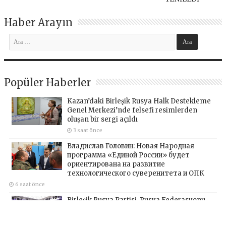
Haber Arayın
Popüler Haberler
Kazan’daki Birleşik Rusya Halk Destekleme
Genel Merkezi’nde felsefi resimlerden
oluşan bir sergi açıldı
3 saat önce
Владислав Головин: Новая Народная
программа «Единой России» будет
ориентирована на развитие
технологического суверенитета и ОПК
6 saat önce
Birleşik Rusya Partisi, Rusya Federasyonu
Merkez Bankası ve iş arama hizmeti
SuperJob, Sovyet Askeri Bölgesi gazilerinin