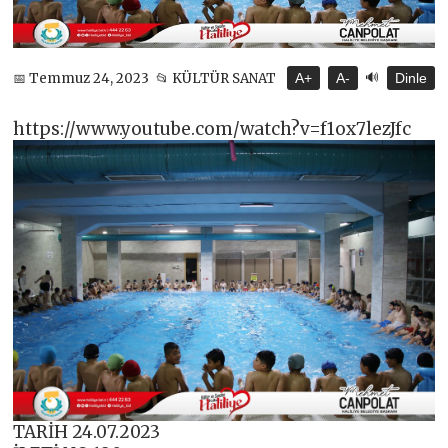
🔊
📅 Temmuz 24, 2023
📂 KÜLTÜR SANAT
A+
A-
Dinle
https://www.youtube.com/watch?v=f1ox7lezJfc
TARİH 24.07.2023