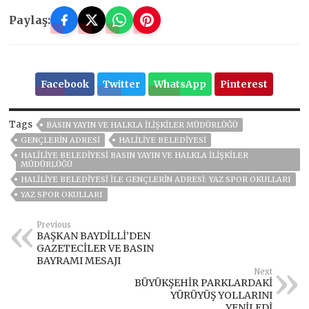
Paylaş:
Facebook
Twitter
WhatsApp
Pinterest
Tags
BASIN YAYIN VE HALKLA İLIŞKILER MÜDÜRLÜĞÜ
GENÇLERİN ADRESİ
HALİLİYE BELEDİYESİ
HALILIYE BELEDIYESI BASIN YAYIN VE HALKLA İLIŞKILER
MÜDÜRLÜĞÜ
HALİLİYE BELEDİYESİ İLE GENÇLERİN ADRESİ: YAZ SPOR OKULLARI
YAZ SPOR OKULLARI
Previous
BAŞKAN BAYDİLLİ’DEN
GAZETECİLER VE BASIN
BAYRAMI MESAJI
Next
BÜYÜKŞEHİR PARKLARDAKİ
YÜRÜYÜŞ YOLLARINI
YENİLEDİ