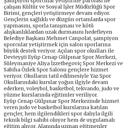
Şampiyon sporcular yetiştirme parolası ile
çalışan Kültür ve Sosyal İşler Müdürlüğü Spor
Birimi, gençleri yetiştirmeye devam ediyor.
Gençlerin sağlıklı ve düzgün ortamlarda spor
yapmasını, sporla tanışması ve kötü
alışkanlıklardan uzak durmasını hedefleyen
Belediye Başkanı Mehmet Canpolat, şampiyon
sporcular yetiştirmek için salon sporlarına
büyük destek veriyor. Açılan spor okulları ile
Devteyşti Eyüp Cenap Gülpınar Spor Merkezi,
Süleymaniye Aliya İzzetbegoviç Spor Merkezi ve
Sabiha Özlek Spor Salonu gençlere hizmet
veriyor. Okulların tatil edilmesiyle Yaz Spor
Okullarındaki kurslar yoğun ilgiyle devam
ederken, voleybol, basketbol, tekvando, judo ve
yüzme kurslarında eğitimler veriliyor.
Eyüp Cenap Gülpınar Spor Merkezinde hizmet
veren judo ve basketbol kurslarına katılan
gençler, hem ilgilendikleri spor dalıyla ilgili
teknik bilgi sahibi oluyor hem de uygulamalı
eğitim alıyor. Alanında uzman eğitmenler