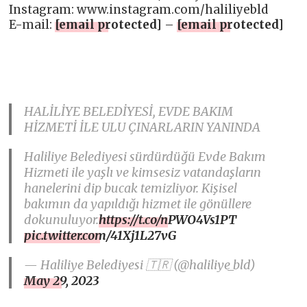
Instagram: www.instagram.com/haliliyebld
E-mail:
[email protected]
–
[email protected]
HALİLİYE BELEDİYESİ, EVDE BAKIM
HİZMETİ İLE ULU ÇINARLARIN YANINDA
Haliliye Belediyesi sürdürdüğü Evde Bakım
Hizmeti ile yaşlı ve kimsesiz vatandaşların
hanelerini dip bucak temizliyor. Kişisel
bakımın da yapıldığı hizmet ile gönüllere
dokunuluyor.
https://t.co/nPWO4Vs1PT
pic.twitter.com/41Xj1L27vG
— Haliliye Belediyesi 🇹🇷 (@haliliye_bld)
May 29, 2023