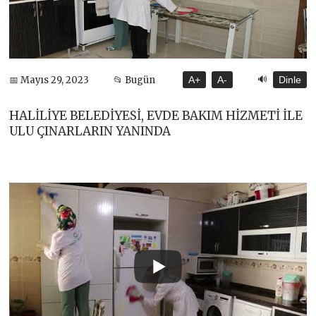
🔊
📅 Mayıs 29, 2023
📂 Bugün
A+
A-
Dinle
HALİLİYE BELEDİYESİ, EVDE BAKIM HİZMETİ İLE
ULU ÇINARLARIN YANINDA