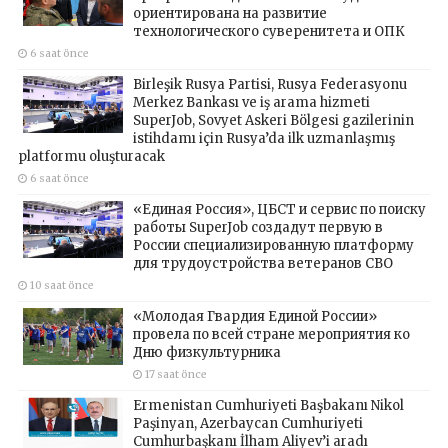
ориентирована на развитие
технологического суверенитета и ОПК
6 saat önce
Birleşik Rusya Partisi, Rusya Federasyonu
Merkez Bankası ve iş arama hizmeti
SuperJob, Sovyet Askeri Bölgesi gazilerinin
istihdamı için Rusya’da ilk uzmanlaşmış
platformu oluşturacak
6 saat önce
«Единая Россия», ЦБСТ и сервис по поиску
работы SuperJob создадут первую в
России специализированную платформу
для трудоустройства ветеранов СВО
10 saat önce
«Молодая Гвардия Единой России»
провела по всей стране мероприятия ко
Дню физкультурника
17 saat önce
Ermenistan Cumhuriyeti Başbakanı Nikol
Paşinyan, Azerbaycan Cumhuriyeti
Cumhurbaşkanı İlham Aliyev’i aradı