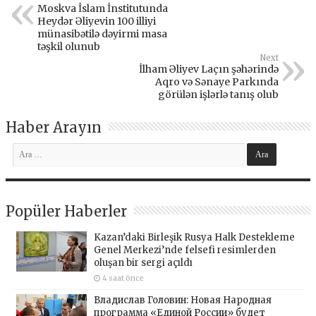
Moskva İslam İnstitutunda
Heydər Əliyevin 100 illiyi
münasibətilə dəyirmi masa
təşkil olunub
Next
İlham Əliyev Laçın şəhərində
Aqro və Sənaye Parkında
görülən işlərlə tanış olub
Haber Arayın
Popüler Haberler
Kazan’daki Birleşik Rusya Halk Destekleme
Genel Merkezi’nde felsefi resimlerden
oluşan bir sergi açıldı
4 saat önce
Владислав Головин: Новая Народная
программа «Единой России» будет