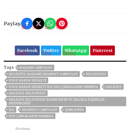
Paylaş:
Facebook
Twitter
WhatsApp
Pinterest
Tags
BAŞKAN CANPOLAT
BELEDIYE BAŞKANI MEHMET CANPOLAT
BELEDIYESI
EVDE BAKIM HİZMETİ
EVDE BAKIM HİZMETİ İLE ULU ÇINARLARIN YANINDA
HALILIYE
HALİLİYE BELEDİYESİ
HALILIYE BELEDIYESI BASIN YAYIN VE HALKLA İLIŞKILER
MÜDÜRLÜĞÜ
ILE
MEHMET CANPOLAT
ŞANLIURFA
ULU ÇINARLARIN YANINDA
Previous