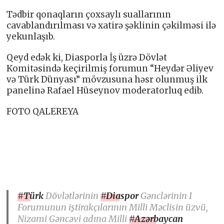
Tədbir qonaqların çoxsaylı suallarının
cavablandırılması və xatirə şəklinin çəkilməsi ilə
yekunlaşıb.
Qeyd edək ki, Diasporla İş üzrə Dövlət
Komitəsində keçirilmiş forumun “Heydər Əliyev
və Türk Dünyası” mövzusuna həsr olunmuş ilk
panelinə Rafael Hüseynov moderatorluq edib.
FOTO QALEREYA
#Türk
Dövlətlərinin
#Diaspor
Gənclərinin I
Forumunun iştirakçılarının Milli Məclisin üzvü,
Nizami Gəncəvi adına Milli
#Azərbaycan