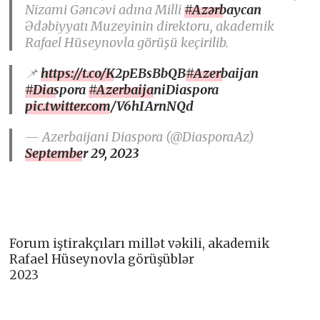
Nizami Gəncəvi adına Milli
#Azərbaycan
Ədəbiyyatı Muzeyinin direktoru, akademik
Rafael Hüseynovla görüşü keçirilib.
📌
https://t.co/K2pEBsBbQB
#Azerbaijan
#Diaspora
#AzerbaijaniDiaspora
pic.twitter.com/V6hIArnNQd
— Azerbaijani Diaspora (@DiasporaAz)
September 29, 2023
Forum iştirakçıları millət vəkili, akademik
Rafael Hüseynovla görüşüblər
2023