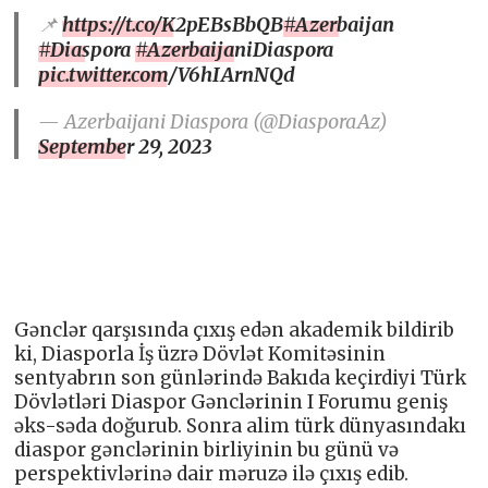
📌
https://t.co/K2pEBsBbQB
#Azerbaijan
#Diaspora
#AzerbaijaniDiaspora
pic.twitter.com/V6hIArnNQd
— Azerbaijani Diaspora (@DiasporaAz)
September 29, 2023
Gənclər qarşısında çıxış edən akademik bildirib
ki, Diasporla İş üzrə Dövlət Komitəsinin
sentyabrın son günlərində Bakıda keçirdiyi Türk
Dövlətləri Diaspor Gənclərinin I Forumu geniş
əks-səda doğurub. Sonra alim türk dünyasındakı
diaspor gənclərinin birliyinin bu günü və
perspektivlərinə dair məruzə ilə çıxış edib.