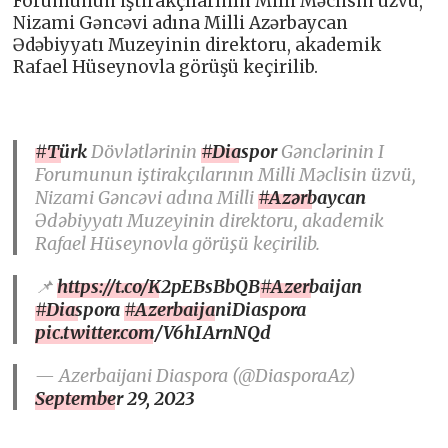
Forumunun iştirakçılarının Milli Məclisin üzvü,
Nizami Gəncəvi adına Milli Azərbaycan
Ədəbiyyatı Muzeyinin direktoru, akademik
Rafael Hüseynovla görüşü keçirilib.
#Türk
Dövlətlərinin
#Diaspor
Gənclərinin I
Forumunun iştirakçılarının Milli Məclisin üzvü,
Nizami Gəncəvi adına Milli
#Azərbaycan
Ədəbiyyatı Muzeyinin direktoru, akademik
Rafael Hüseynovla görüşü keçirilib.
📌
https://t.co/K2pEBsBbQB
#Azerbaijan
#Diaspora
#AzerbaijaniDiaspora
pic.twitter.com/V6hIArnNQd
— Azerbaijani Diaspora (@DiasporaAz)
September 29, 2023