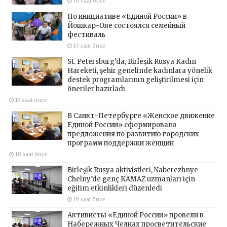
10 saat önce
По инициативе «Единой России» в
Йошкар-Оле состоялся семейный
фестиваль
13 saat önce
St. Petersburg’da, Birleşik Rusya Kadın
Hareketi, şehir genelinde kadınlara yönelik
destek programlarının geliştirilmesi için
öneriler hazırladı
15 saat önce
В Санкт-Петербурге «Женское движение
Единой России» сформировало
предложения по развитию городских
программ поддержки женщин
18 saat önce
Birleşik Rusya aktivistleri, Naberezhnye
Chelny’de genç KAMAZ uzmanları için
eğitim etkinlikleri düzenledi
19 saat önce
Активисты «Единой России» провели в
Набережных Челнах просветительские