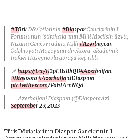
#Türk
Dövlətlərinin
#Diaspor
Gənclərinin I
Forumunun iştirakçılarının Milli Məclisin üzvü,
Nizami Gəncəvi adına Milli
#Azərbaycan
Ədəbiyyatı Muzeyinin direktoru, akademik
Rafael Hüseynovla görüşü keçirilib.
📌
https://t.co/K2pEBsBbQB
#Azerbaijan
#Diaspora
#AzerbaijaniDiaspora
pic.twitter.com/V6hIArnNQd
— Azerbaijani Diaspora (@DiasporaAz)
September 29, 2023
Türk Dövlətlərinin Diaspor Gənclərinin I