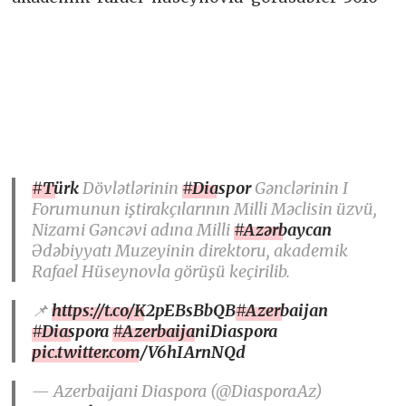
#Türk
Dövlətlərinin
#Diaspor
Gənclərinin I
Forumunun iştirakçılarının Milli Məclisin üzvü,
Nizami Gəncəvi adına Milli
#Azərbaycan
Ədəbiyyatı Muzeyinin direktoru, akademik
Rafael Hüseynovla görüşü keçirilib.
📌
https://t.co/K2pEBsBbQB
#Azerbaijan
#Diaspora
#AzerbaijaniDiaspora
pic.twitter.com/V6hIArnNQd
— Azerbaijani Diaspora (@DiasporaAz)