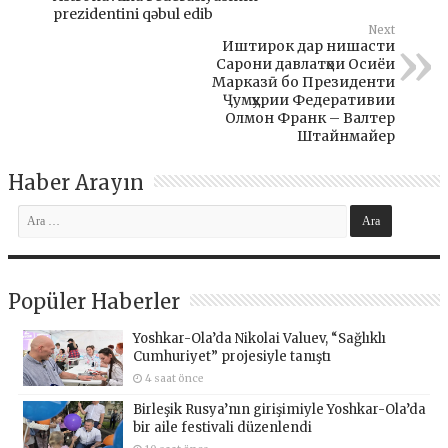
prezidentini qəbul edib
Next
Иштирок дар нишасти
Сарони давлатҳои Осиёи
Марказӣ бо Президенти
Ҷумҳурии Федеративии
Олмон Франк – Валтер
Штайнмайер
Haber Arayın
Popüler Haberler
Yoshkar-Ola’da Nikolai Valuev, “Sağlıklı
Cumhuriyet” projesiyle tanıştı
4 saat önce
Birleşik Rusya’nın girişimiyle Yoshkar-Ola’da
bir aile festivali düzenlendi