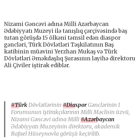
Nizami Gəncəvi adına Milli Azərbaycan
Ədəbiyyatı Muzeyi ilə tanışlıq çərçivəsində baş
tutan görüşdə 15 ölkəni təmsil edən diaspor
gəncləri, Türk Dövlətləri Təşkilatının Baş
katibinin müavini Yerzhan Mukaş və Türk
Dövlətləri Əməkdaşlıq Şurasının layihə direktoru
Ali Çiviler iştirak ediblər.
#Türk
Dövlətlərinin
#Diaspor
Gənclərinin I
Forumunun iştirakçılarının Milli Məclisin üzvü,
Nizami Gəncəvi adına Milli
#Azərbaycan
Ədəbiyyatı Muzeyinin direktoru, akademik
Rafael Hüseynovla görüşü keçirilib.