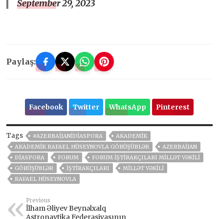
September 29, 2023
Paylaş:
Facebook
Twitter
WhatsApp
Pinterest
Tags
#AZERBAIJANIDIASPORA
AKADEMIK
AKADEMIK RAFAEL HÜSEYNOVLA GÖRÜŞÜBLƏR
AZERBAIJAN
DIASPORA
FORUM
FORUM IŞTIRAKÇILARI MILLƏT VƏKILI
GÖRÜŞÜBLƏR
IŞTIRAKÇILARI
MILLƏT VƏKILI
RAFAEL HÜSEYNOVLA
Previous
İlham Əliyev Beynəlxalq
Astronavtika Federasiyasının