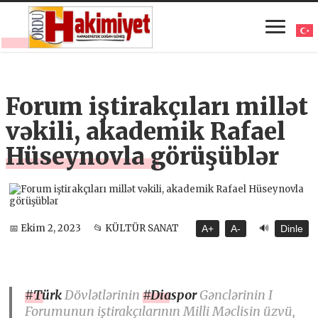
Forum iştirakçıları millət
vəkili, akademik Rafael
Hüseynovla görüşüblər
🔊
📅 Ekim 2, 2023
📂 KÜLTÜR SANAT
A+
A-
Dinle
#Türk
Dövlətlərinin
#Diaspor
Gənclərinin I
Forumunun iştirakçılarının Milli Məclisin üzvü,