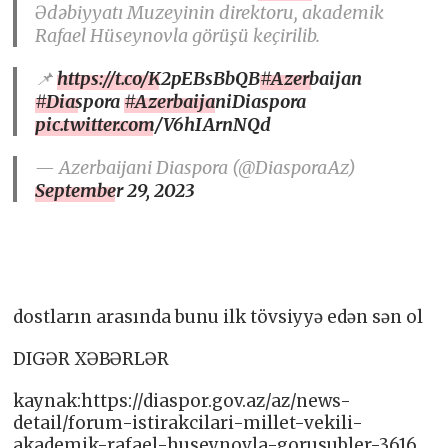
Ədəbiyyatı Muzeyinin direktoru, akademik
Rafael Hüseynovla görüşü keçirilib.
📌
https://t.co/K2pEBsBbQB
#Azerbaijan
#Diaspora
#AzerbaijaniDiaspora
pic.twitter.com/V6hIArnNQd
— Azerbaijani Diaspora (@DiasporaAz)
September 29, 2023
dostların arasında bunu ilk tövsiyyə edən sən ol
DIGƏR XƏBƏRLƏR
kaynak:https://diaspor.gov.az/az/news-
detail/forum-istirakcilari-millet-vekili-
akademik-rafael-huseynovla-gorusubler-3616