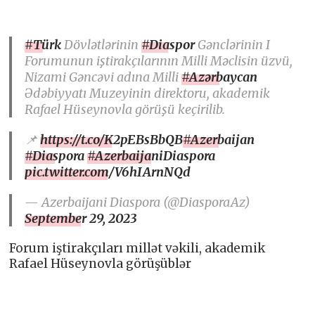
#Türk
Dövlətlərinin
#Diaspor
Gənclərinin I
Forumunun iştirakçılarının Milli Məclisin üzvü,
Nizami Gəncəvi adına Milli
#Azərbaycan
Ədəbiyyatı Muzeyinin direktoru, akademik
Rafael Hüseynovla görüşü keçirilib.
📌
https://t.co/K2pEBsBbQB
#Azerbaijan
#Diaspora
#AzerbaijaniDiaspora
pic.twitter.com/V6hIArnNQd
— Azerbaijani Diaspora (@DiasporaAz)
September 29, 2023
Forum iştirakçıları millət vəkili, akademik
Rafael Hüseynovla görüşüblər