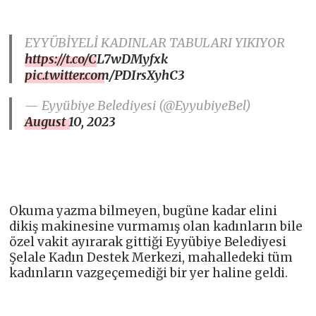
EYYÜBİYELİ KADINLAR TABULARI YIKIYOR
https://t.co/CL7wDMyfxk
pic.twitter.com/PDIrsXyhC3
— Eyyübiye Belediyesi (@EyyubiyeBel)
August 10, 2023
Okuma yazma bilmeyen, bugüne kadar elini
dikiş makinesine vurmamış olan kadınların bile
özel vakit ayırarak gittiği Eyyübiye Belediyesi
Şelale Kadın Destek Merkezi, mahalledeki tüm
kadınların vazgeçemediği bir yer haline geldi.