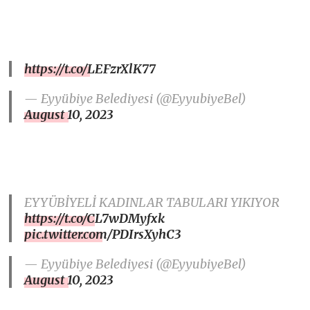
https://t.co/LEFzrXlK77
— Eyyübiye Belediyesi (@EyyubiyeBel)
August 10, 2023
EYYÜBİYELİ KADINLAR TABULARI YIKIYOR
https://t.co/CL7wDMyfxk
pic.twitter.com/PDIrsXyhC3
— Eyyübiye Belediyesi (@EyyubiyeBel)
August 10, 2023