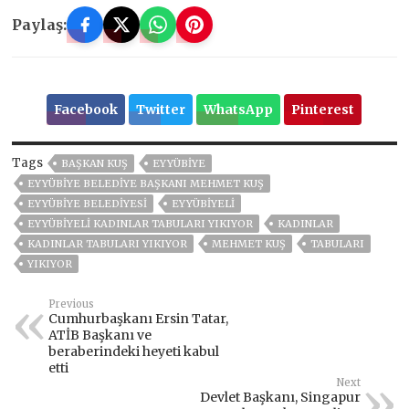
Paylaş:
Facebook
Twitter
WhatsApp
Pinterest
Tags
BAŞKAN KUŞ
EYYÜBİYE
EYYÜBIYE BELEDIYE BAŞKANI MEHMET KUŞ
EYYÜBİYE BELEDİYESİ
EYYÜBİYELİ
EYYÜBİYELİ KADINLAR TABULARI YIKIYOR
KADINLAR
KADINLAR TABULARI YIKIYOR
MEHMET KUŞ
TABULARI
YIKIYOR
Previous
Cumhurbaşkanı Ersin Tatar,
ATİB Başkanı ve
beraberindeki heyeti kabul
etti
Next
Devlet Başkanı, Singapur