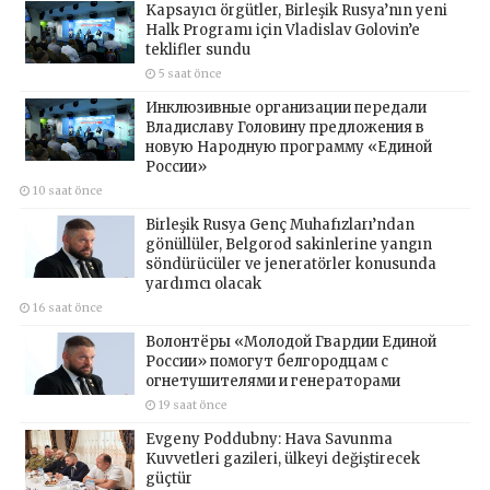
Kapsayıcı örgütler, Birleşik Rusya’nın yeni
Halk Programı için Vladislav Golovin’e
teklifler sundu
5 saat önce
Инклюзивные организации передали
Владиславу Головину предложения в
новую Народную программу «Единой
России»
10 saat önce
Birleşik Rusya Genç Muhafızları’ndan
gönüllüler, Belgorod sakinlerine yangın
söndürücüler ve jeneratörler konusunda
yardımcı olacak
16 saat önce
Волонтёры «Молодой Гвардии Единой
России» помогут белгородцам с
огнетушителями и генераторами
19 saat önce
Evgeny Poddubny: Hava Savunma
Kuvvetleri gazileri, ülkeyi değiştirecek
güçtür