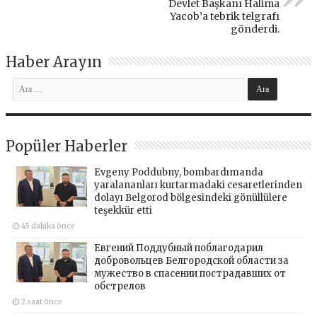
Devlet Başkanı Halima
Yacob’a tebrik telgrafı
gönderdi.
Haber Arayın
Popüler Haberler
Evgeny Poddubny, bombardımanda
yaralananları kurtarmadaki cesaretlerinden
dolayı Belgorod bölgesindeki gönüllülere
teşekkür etti
45 dakika önce
Евгений Поддубный поблагодарил
добровольцев Белгородской области за
мужество в спасении пострадавших от
обстрелов
2 saat önce