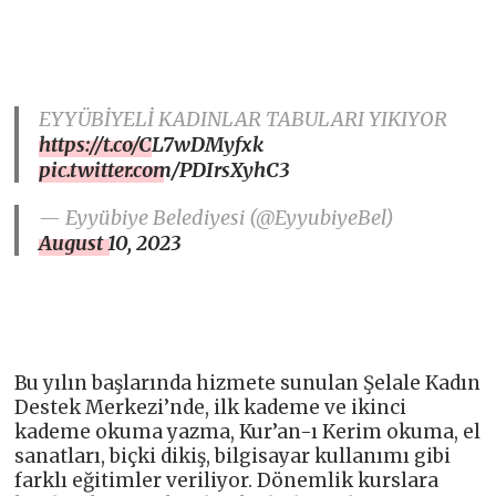
EYYÜBİYELİ KADINLAR TABULARI YIKIYOR
https://t.co/CL7wDMyfxk
pic.twitter.com/PDIrsXyhC3
— Eyyübiye Belediyesi (@EyyubiyeBel)
August 10, 2023
Bu yılın başlarında hizmete sunulan Şelale Kadın
Destek Merkezi’nde, ilk kademe ve ikinci
kademe okuma yazma, Kur’an-ı Kerim okuma, el
sanatları, biçki dikiş, bilgisayar kullanımı gibi
farklı eğitimler veriliyor. Dönemlik kurslara