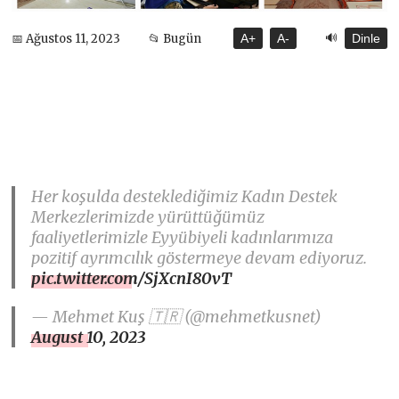
🔊
📅 Ağustos 11, 2023
📂 Bugün
A+
A-
Dinle
Her koşulda desteklediğimiz Kadın Destek
Merkezlerimizde yürüttüğümüz
faaliyetlerimizle Eyyübiyeli kadınlarımıza
pozitif ayrımcılık göstermeye devam ediyoruz.
pic.twitter.com/SjXcnI80vT
— Mehmet Kuş 🇹🇷 (@mehmetkusnet)
August 10, 2023