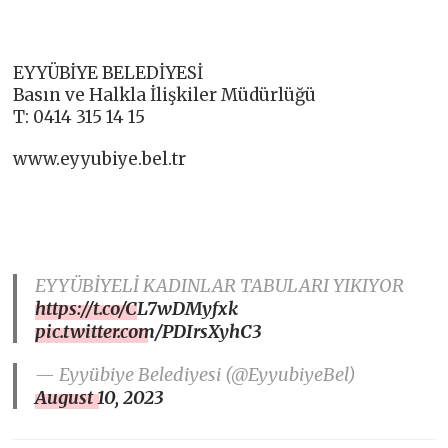
EYYÜBİYE BELEDİYESİ
Basın ve Halkla İlişkiler Müdürlüğü
T: 0414 315 14 15
www.eyyubiye.bel.tr
EYYÜBİYELİ KADINLAR TABULARI YIKIYOR
https://t.co/CL7wDMyfxk
pic.twitter.com/PDIrsXyhC3
— Eyyübiye Belediyesi (@EyyubiyeBel)
August 10, 2023