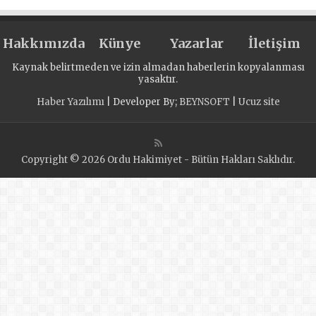
terör örgütünün 15
Temmuz 1974
Hakkımızda
darbesinin 48’inci,
Künye
Yazarlar
İletişim
FETÖ terör
Kaynak belirtmeden ve izin almadan haberlerin kopyalanması
örgütünün 15
yasaktır.
Temmuz 2016’da
Haber Yazılımı
| Developer By;
BEYNSOFT
|
Ucuz site
Anavatan
Türkiye’de yaptığı
darbe
Copyright © 2026 Ordu Hakimiyet - Bütün Hakları Saklıdır.
kalkışmasının 6.
yıl dönümünde
açıklamalarda
bulundu: