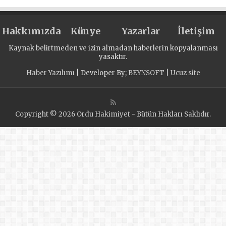
ŞEHİTLERİNİ
ANMA,
Hakkımızda
DEMOKRASİ VE
Künye
Yazarlar
İletişim
MİLLİ BİRLİK
Kaynak belirtmeden ve izin almadan haberlerin kopyalanması
GÜNÜ MESAJI
yasaktır.
Haber Yazılımı
| Developer By;
BEYNSOFT
|
Ucuz site
Copyright © 2026 Ordu Hakimiyet - Bütün Hakları Saklıdır.