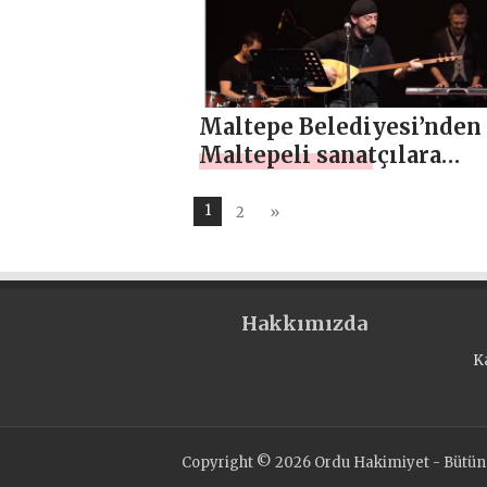
Maltepe Belediyesi’nden
Maltepeli sanatçılara
pandemi döneminde anl
destek
1
2
»
Hakkımızda
K
Copyright © 2026 Ordu Hakimiyet - Bütün H