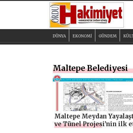
DÜNYA
EKONOMİ
GÜNDEM
KÜL
Maltepe Belediyesi
Maltepe Meydan Yayalaş
ve Tünel Projesi’nin ilk e
başladı.