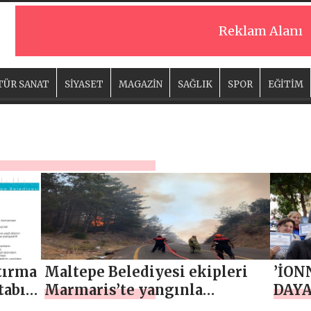
Reklam Alanı
TÜR SANAT
SİYASET
MAGAZİN
SAĞLIK
SPOR
EĞİTİM
tırma
Maltepe Belediyesi ekipleri
’İON
tabı
Marmaris’te yangınla
DAYA
savaşıyor
MALT