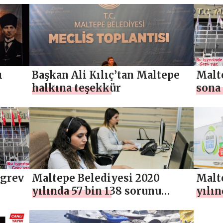
YAN
ı
Başkan Ali Kılıç’tan Maltepe
Malt
halkına teşekkür
sona 
 grev
Maltepe Belediyesi 2020
Malt
yılında 57 bin 138 sorunu
yılın
çözüme ulaştırdı
ambal