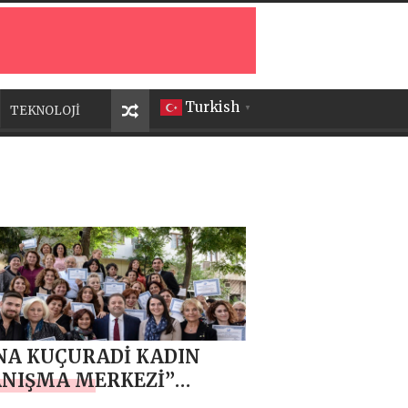
Turkish
TEKNOLOJİ
▼
NA KUÇURADİ KADIN
NIŞMA MERKEZİ’’
EPELİ KADINLARIN