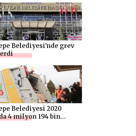
INDA
epe Belediyesi’nde grev
erdi
epe Belediyesi 2020
da 4 milyon 194 bin
aj atığı toplandı