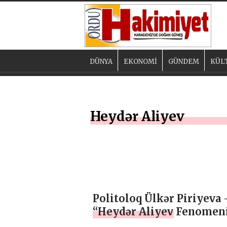
DÜNYA
EKONOMİ
GÜNDEM
KÜL
Heydər Aliyev
Politoloq Ülkər Piriyeva 
“Heydər Aliyev Fenomen
Türkiyə Mediasında” –