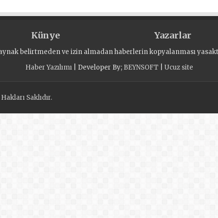
Künye
Yazarlar
aynak belirtmeden ve izin almadan haberlerin kopyalanması yasaktı
Haber Yazılımı
| Developer By;
BEYNSOFT
|
Ucuz site
akları Saklıdır.