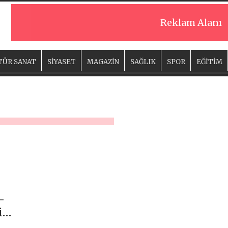
Reklam Alanı
TÜR SANAT
SİYASET
MAGAZİN
SAĞLIK
SPOR
EĞİTİM
–
i