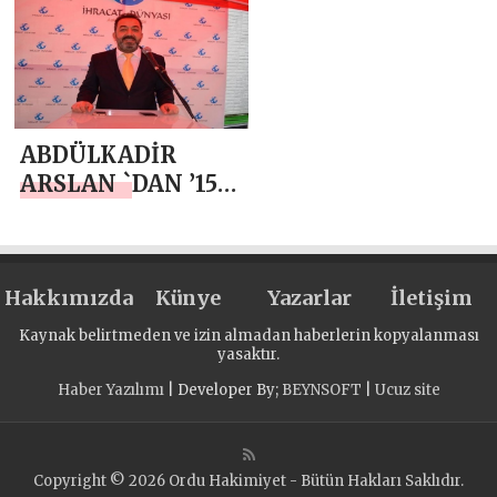
DEMOKRASİ VE
DEMOKRASİ VE
MİLLİ BİRLİK
MİLLİ BİRLİK
GÜNÜ MESAJI
GÜNÜ MESAJI
ABDÜLKADİR
ARSLAN `DAN ’15
TEMMUZ
DEMOKRASİ VE
MİLLİ BİRLİK
Hakkımızda
GÜNÜ’ MESAJI
Künye
Yazarlar
İletişim
Kaynak belirtmeden ve izin almadan haberlerin kopyalanması
yasaktır.
Haber Yazılımı
| Developer By;
BEYNSOFT
|
Ucuz site
Copyright © 2026 Ordu Hakimiyet - Bütün Hakları Saklıdır.