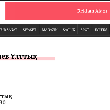
Reklam Alanı
TÜR SANAT
SİYASET
MAGAZİN
SAĞLIK
SPOR
EĞİTİM
аев Ұлттық
тық
 30