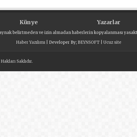
ысты
Künye
Yazarlar
aynak belirtmeden ve izin almadan haberlerin kopyalanması yasaktı
Haber Yazılımı
| Developer By;
BEYNSOFT
|
Ucuz site
akları Saklıdır.