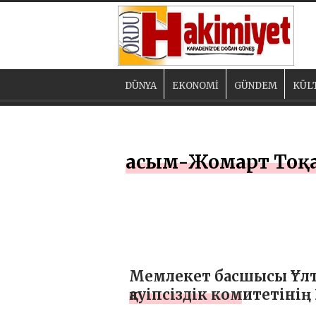
DÜNYA
EKONOMİ
GÜNDEM
KÜL
Қасым-Жомарт Тоқ
Мемлекет басшысы Ұлт
қауіпсіздік комитетінің
жылдығына арналған