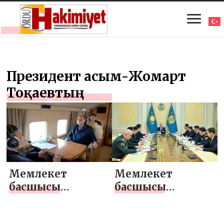
Президент Қасым-Жомарт
Тоқаевтың
Мемлекет
Мемлекет
басшысы
басшысы
Солтүстік
Қауіпсіздік
Қазақстан
Кеңесінің шұғыл