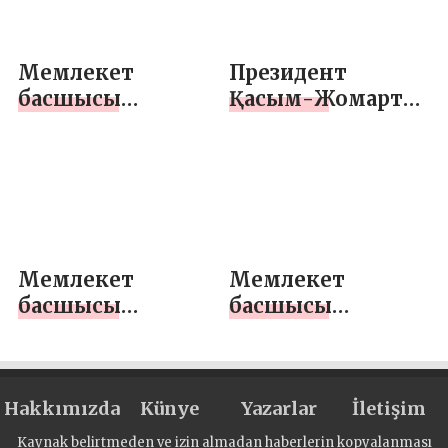
барды
Мемлекет
Президент
басшысы
Қасым-Жомарт
Үкіметтің
Тоқаевтың БҰҰ
кеңейтілген
Бас Ассамблеясы
отырысына
77-сессиясының
қатысты
жалпы
дебатында
сөйлеген сөзі
Мемлекет
Мемлекет
басшысы
басшысы
Қауіпсіздік
Үкіметтің
Кеңесінің
кеңейтілген
отырысын
отырысын
Hakkımızda
өткізді
Künye
өткізді
Yazarlar
İletişim
Kaynak belirtmeden ve izin almadan haberlerin kopyalanması