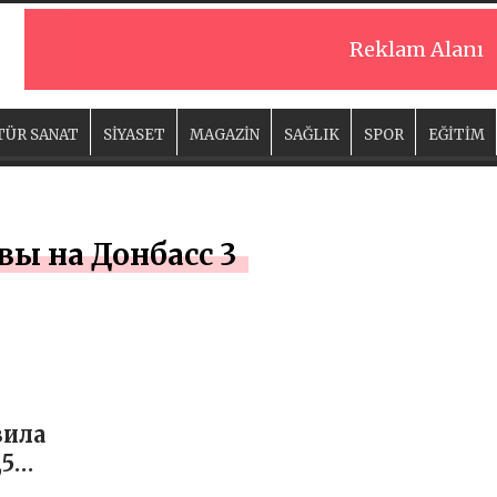
Reklam Alanı
TÜR SANAT
SİYASET
MAGAZİN
SAĞLIK
SPOR
EĞİTİM
вы на Донбасс 3
вила
,5