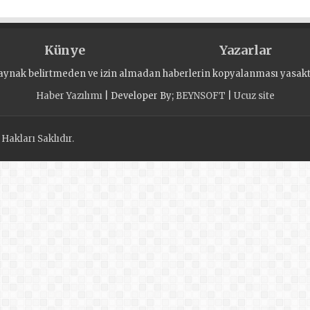
Künye
Yazarlar
aynak belirtmeden ve izin almadan haberlerin kopyalanması yasaktı
Haber Yazılımı
| Developer By;
BEYNSOFT
|
Ucuz site
akları Saklıdır.