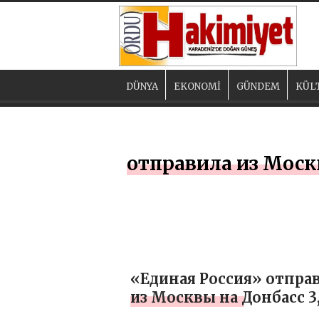
DÜNYA
EKONOMİ
GÜNDEM
KÜL
отправила из Моск
«Единая Россия» отпра
из Москвы на Донбасс 3
тонны питьевой воды