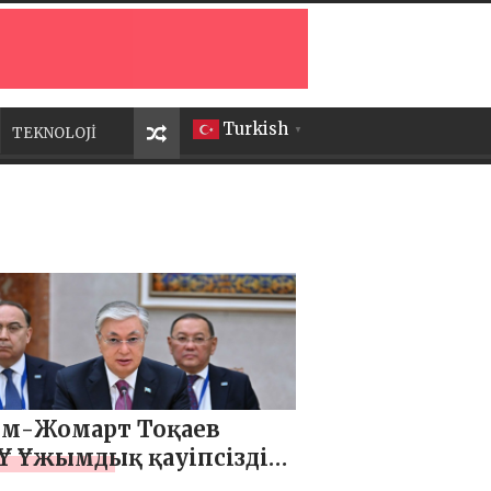
Turkish
TEKNOLOJİ
▼
м-Жомарт Тоқаев
 Ұжымдық қауіпсіздік
інің кеңейтілген құрамда