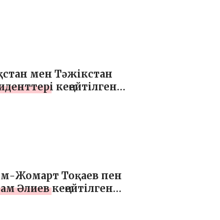
н сессиясына қатысты
қстан мен Тәжікстан
иденттері кеңейтілген
мда келіссөз жүргізді
м-Жомарт Тоқаев пен
ам Әлиев кеңейтілген
мда келіссөз жүргізді