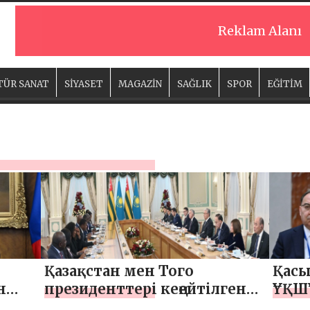
Reklam Alanı
TÜR SANAT
SİYASET
MAGAZİN
SAĞLIK
SPOR
EĞİTİM
Қазақстан мен Того
Қасы
н
президенттері кеңейтілген
ҰҚШҰ
іссөз
құрамда келіссөз жүргізді
кеңес