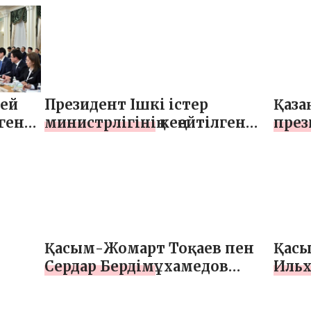
өтке
ей
Президент Ішкі істер
Қаза
ген
министрлігінің кеңейтілген
през
зді
алқа мәжілісін өткізді
құра
Қасым-Жомарт Тоқаев пен
Қасы
Сердар Бердімұхамедов
Ильх
кеңейтілген құрамда келіссөз
құра
жүргізді