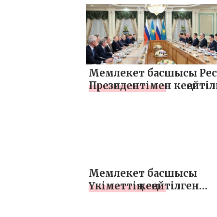
жүргізді
Мемлекет басшысы Рес
Президентімен кеңейтіл
құрамда келіссөз жүргі
Мемлекет басшысы
Үкіметтің кеңейтілген
отырысына қатысты