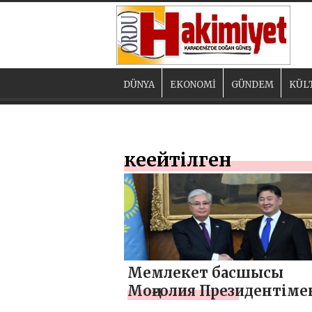
DÜNYA
EKONOMİ
GÜNDEM
KÜL
кеңейтілген
Мемлекет басшысы
Моңғолия Президентіме
кеңейтілген құрамда кел