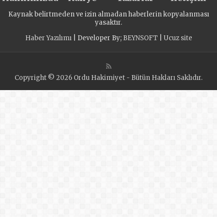
Россия» подвела
Kaynak belirtmeden ve izin almadan haberlerin kopyalanması
итоги весенней
yasaktır.
сессии в Госдуме
Haber Yazılımı
| Developer By;
BEYNSOFT
|
Ucuz site
Copyright © 2026 Ordu Hakimiyet - Bütün Hakları Saklıdır.