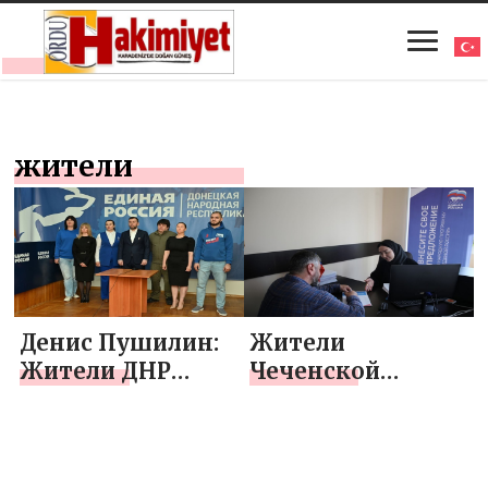
жители
Денис Пушилин:
Жители
Жители ДНР
Чеченской
показали
Республики
высокую явку на
направили около
первом
22 тысяч
предварительном
инициатив в