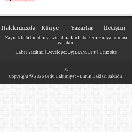
конкурс на
лучший сценарий
ролика для
Hakkımızda
международной
Künye
Yazarlar
İletişim
акции «Диктант
Kaynak belirtmeden ve izin almadan haberlerin kopyalanması
Победы»
yasaktır.
Haber Yazılımı
| Developer By;
BEYNSOFT
|
Ucuz site
Copyright © 2026 Ordu Hakimiyet - Bütün Hakları Saklıdır.