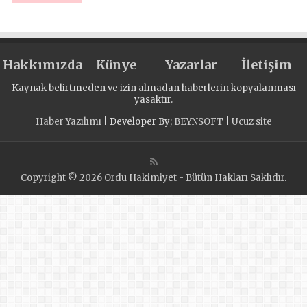
половину
показателей
народной
Hakkımızda
программы на
Künye
Yazarlar
İletişim
2022 год
Kaynak belirtmeden ve izin almadan haberlerin kopyalanması
yasaktır.
Haber Yazılımı
| Developer By;
BEYNSOFT
|
Ucuz site
Copyright © 2026 Ordu Hakimiyet - Bütün Hakları Saklıdır.