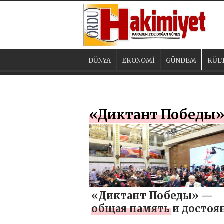
DÜNYA
EKONOMİ
GÜNDEM
KÜL
«Диктант Победы
«Диктант Победы» —
общая память и достоя
космонавты Роскосмос