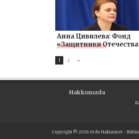
Анна Цивилева: Фонд
«Защитники Отечества
подключится к
международной акции
1
2
»
«Единой России» «Дик
Победы»
Hakkımızda
K
Copyright © 2026 Ordu Hakimiyet - Bütün H