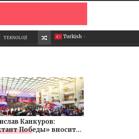
Turkish
TEKNOLOJİ
▼
ислав Канкуров:
тант Победы» вносит
шой вклад в дело