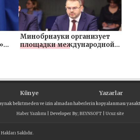
операции
Минобрнауки организует
»
площадки международной
акции «Единой России»
«Диктант Победы» во всех
тант
университетах страны и их
зарубежных филиалах
Künye
Yazarlar
aynak belirtmeden ve izin almadan haberlerin kopyalanması yasaktı
Haber Yazılımı
| Developer By;
BEYNSOFT
|
Ucuz site
akları Saklıdır.