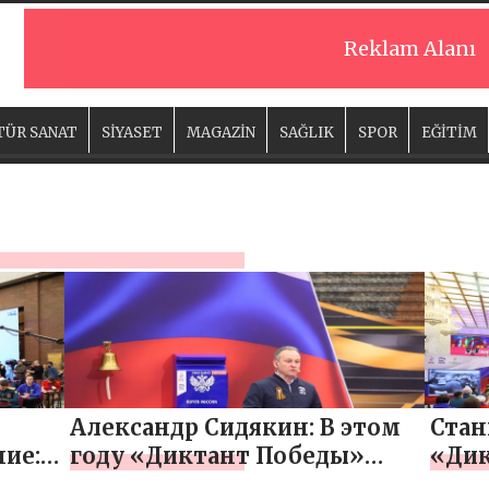
Reklam Alanı
TÜR SANAT
SİYASET
MAGAZİN
SAĞLIK
SPOR
EĞİTİM
»
Александр Сидякин: В этом
Стан
ние:
году «Диктант Победы»
«Дик
а
«Единой России» проходит
боль