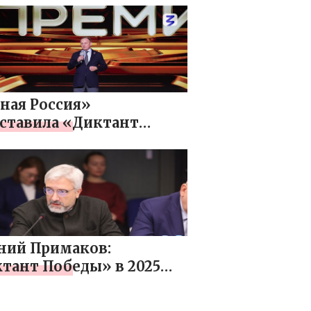
вования ветеранов и
ев Великой
ественной войны
ная Россия»
ставила «Диктант
ды» на очной защите в
ах премии
ние.Премия 2025»
ний Примаков:
тант Победы» в 2025
 планируют провести в
транах мира