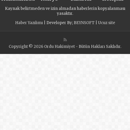
Роты»
Kaynak belirtmeden ve izin almadan haberlerin kopyalanması
отправились в
yasaktır.
Мариуполь и
Haber Yazılımı
| Developer By;
BEYNSOFT
|
Ucuz site
Мелитополь
Copyright © 2026 Ordu Hakimiyet - Bütün Hakları Saklıdır.