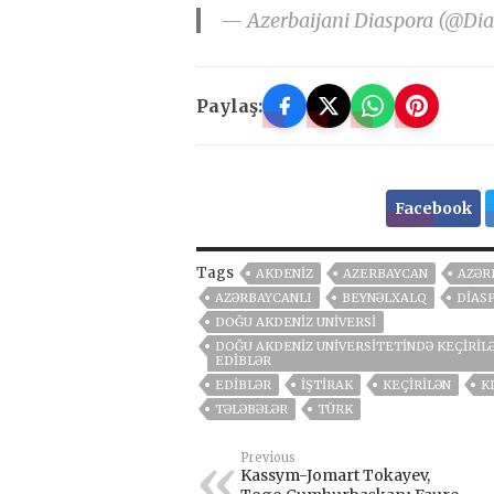
— Azerbaijani Diaspora (@Di
Paylaş:
Facebook
Tags
AKDENİZ
AZERBAYCAN
AZƏR
AZƏRBAYCANLI
BEYNƏLXALQ
DIAS
DOĞU AKDENIZ UNIVERSI
DOĞU AKDENIZ UNIVERSITETINDƏ KEÇIRIL
EDIBLƏR
EDIBLƏR
IŞTIRAK
KEÇIRILƏN
K
TƏLƏBƏLƏR
TÜRK
Previous
Kassym-Jomart Tokayev,