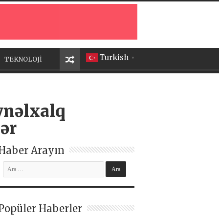
Turkish
TEKNOLOJİ
▼
ynəlxalq
lər
Haber Arayın
Popüler Haberler