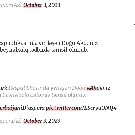
asporaAz)
October 3, 2023
espublikasında yerləşən Doğu Akdeniz
 beynəlxalq tədbirdə təmsil olunub.
ürk
Respublikasında yerləşən Doğu
#Akdeniz
n beynəlxalq tədbirdə təmsil olunub.
erbaijaniDiaspora
pic.twitter.com/LScryaONQ4
asporaAz)
October 3, 2023