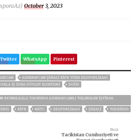
asporaAz)
October 3, 2023
Twitter
WhatsApp
Pinterest
BAYCAN
AZƏRBAYCAN ŞIMALI KIPR TÜRK RESPUBLIKASI
PORLA İŞ ÜZRƏ DÖVLƏT KOMITƏSI
DOĞU
ƏN BEYNƏLXALQ TƏDBIRDƏ AZƏRBAYCANLI TƏLƏBƏLƏR IŞTIRAK
IBRIS
KIPR
KKTC
RESPUBLIKASI
ŞIMALI
TƏDBIRDƏ
Next
Tacikistan Cumhuriyeti ve