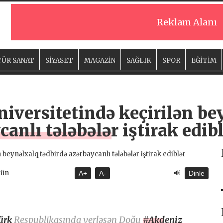
Reklam Alanı
ÜR SANAT
SİYASET
MAGAZİN
SAĞLIK
SPOR
EĞİTİM
iversitetində keçirilən be
anlı tələbələr iştirak edib
🔊
gün
A+
A-
Dinle
ürk
Respublikasında yerləşən Doğu
#Akdeniz