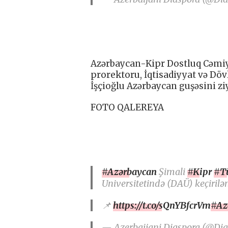
Azərbaycan-Kipr Dostluq Cəmiy
prorektoru, İqtisadiyyat və Döv
İşçioğlu Azərbaycan guşəsini zi
FOTO QALEREYA
#Azərbaycan
Şimali
#Kipr
#T
Universitetində (DAÜ) keçirilə
📌
https://t.co/sQnYBfcrVm
#Az
— Azerbaijani Diaspora (@Di