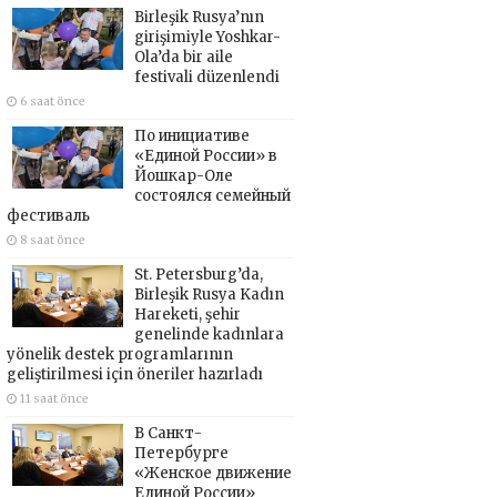
Birleşik Rusya’nın
girişimiyle Yoshkar-
Ola’da bir aile
festivali düzenlendi
6 saat önce
По инициативе
«Единой России» в
Йошкар-Оле
состоялся семейный
фестиваль
8 saat önce
St. Petersburg’da,
Birleşik Rusya Kadın
Hareketi, şehir
genelinde kadınlara
yönelik destek programlarının
geliştirilmesi için öneriler hazırladı
11 saat önce
В Санкт-
Петербурге
«Женское движение
Единой России»