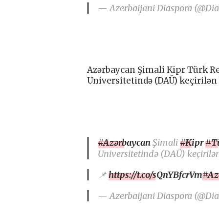
— Azerbaijani Diaspora (@Di
Azərbaycan Şimali Kipr Türk R
Universitetində (DAÜ) keçirilən
#Azərbaycan
Şimali
#Kipr
#T
Universitetində (DAÜ) keçirilə
📌
https://t.co/sQnYBfcrVm
#Az
— Azerbaijani Diaspora (@Di