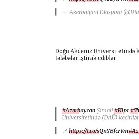
— Azerbaijani Diaspora (@Di
Doğu Akdeniz Universitetində k
tələbələr iştirak ediblər
#Azərbaycan
Şimali
#Kipr
#T
Universitetində (DAÜ) keçirilə
📌
https://t.co/sQnYBfcrVm
#Az