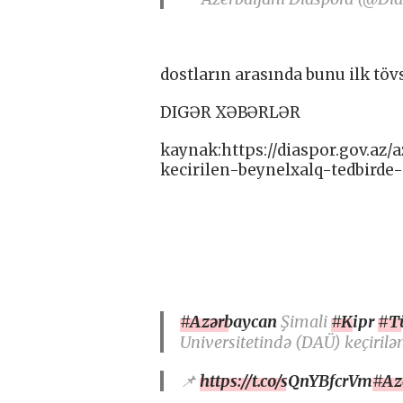
dostların arasında bunu ilk töv
DIGƏR XƏBƏRLƏR
kaynak:https://diaspor.gov.az/
kecirilen-beynelxalq-tedbirde-
#Azərbaycan
Şimali
#Kipr
#T
Universitetində (DAÜ) keçirilə
📌
https://t.co/sQnYBfcrVm
#Az