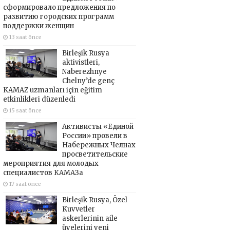
сформировало предложения по
развитию городских программ
поддержки женщин
13 saat önce
Birleşik Rusya
aktivistleri,
Naberezhnye
Chelny’de genç
KAMAZ uzmanları için eğitim
etkinlikleri düzenledi
15 saat önce
Активисты «Единой
России» провели в
Набережных Челнах
просветительские
мероприятия для молодых
специалистов КАМАЗа
17 saat önce
Birleşik Rusya, Özel
Kuvvetler
askerlerinin aile
üyelerini yeni