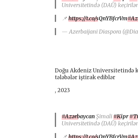
Universitetində (DAÜ) keçirilə
📌
https://t.co/sQnYBfcrVm
#Az
— Azerbaijani Diaspora (@Di
Doğu Akdeniz Universitetində k
tələbələr iştirak ediblər
, 2023
#Azərbaycan
Şimali
#Kipr
#T
Universitetində (DAÜ) keçirilə
📌
https://t.co/sQnYBfcrVm
#Az