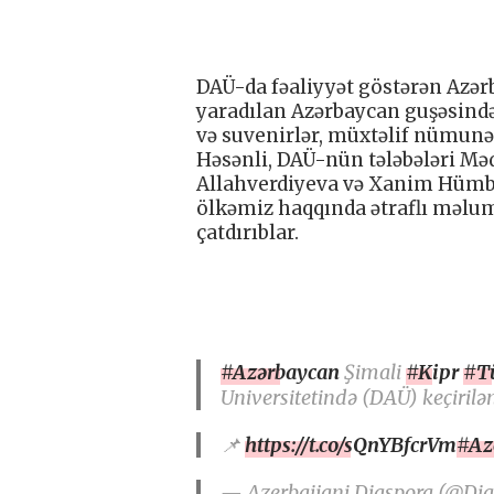
DAÜ-da fəaliyyət göstərən Azərb
yaradılan Azərbaycan guşəsində
və suvenirlər, müxtəlif nümunə
Həsənli, DAÜ-nün tələbələri Məd
Allahverdiyeva və Xanim Hümbəto
ölkəmiz haqqında ətraflı məluma
çatdırıblar.
#Azərbaycan
Şimali
#Kipr
#T
Universitetində (DAÜ) keçirilə
📌
https://t.co/sQnYBfcrVm
#Az
— Azerbaijani Diaspora (@Di