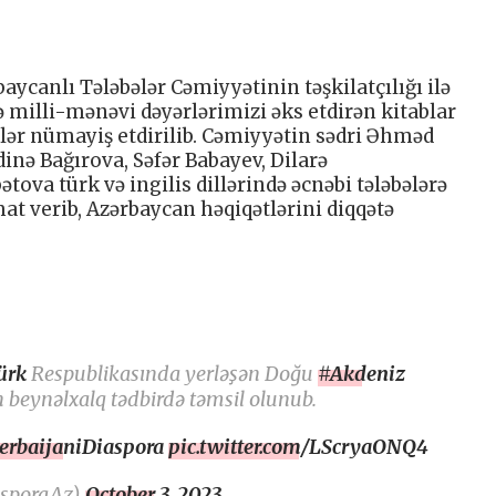
aycanlı Tələbələr Cəmiyyətinin təşkilatçılığı ilə
 milli-mənəvi dəyərlərimizi əks etdirən kitablar
lər nümayiş etdirilib. Cəmiyyətin sədri Əhməd
inə Bağırova, Səfər Babayev, Dilarə
va türk və ingilis dillərində əcnəbi tələbələrə
t verib, Azərbaycan həqiqətlərini diqqətə
ürk
Respublikasında yerləşən Doğu
#Akdeniz
n beynəlxalq tədbirdə təmsil olunub.
erbaijaniDiaspora
pic.twitter.com/LScryaONQ4
asporaAz)
October 3, 2023