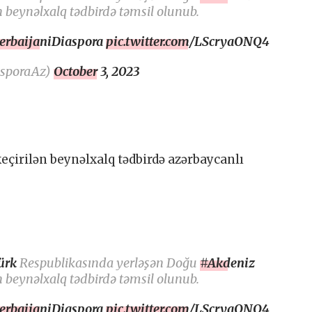
n beynəlxalq tədbirdə təmsil olunub.
erbaijaniDiaspora
pic.twitter.com/LScryaONQ4
asporaAz)
October 3, 2023
eçirilən beynəlxalq tədbirdə azərbaycanlı
ürk
Respublikasında yerləşən Doğu
#Akdeniz
n beynəlxalq tədbirdə təmsil olunub.
erbaijaniDiaspora
pic.twitter.com/LScryaONQ4