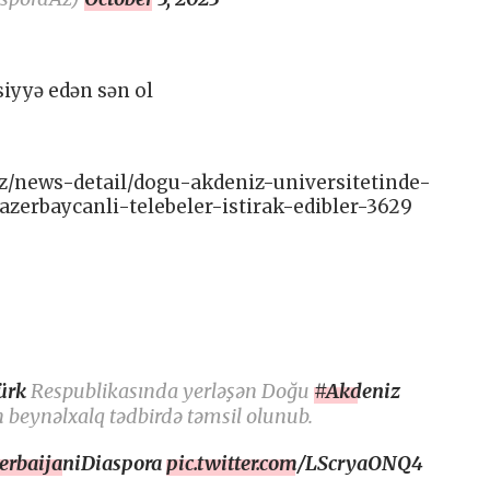
siyyə edən sən ol
az/news-detail/dogu-akdeniz-universitetinde-
azerbaycanli-telebeler-istirak-edibler-3629
ürk
Respublikasında yerləşən Doğu
#Akdeniz
n beynəlxalq tədbirdə təmsil olunub.
erbaijaniDiaspora
pic.twitter.com/LScryaONQ4