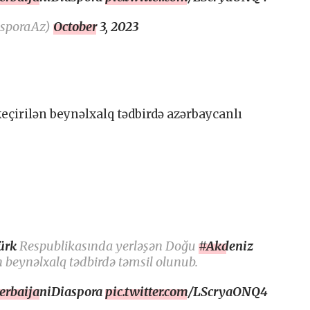
asporaAz)
October 3, 2023
eçirilən beynəlxalq tədbirdə azərbaycanlı
ürk
Respublikasında yerləşən Doğu
#Akdeniz
n beynəlxalq tədbirdə təmsil olunub.
erbaijaniDiaspora
pic.twitter.com/LScryaONQ4