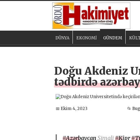
DÜNYA
EKONOMİ
GÜNDEM
KÜLT
Doğu Akdeniz Un
tədbirdə azərbayc
📅 Ekim 4, 2023
📂 Bu
#Azərbaycan
Şimali
#Kipr
#T