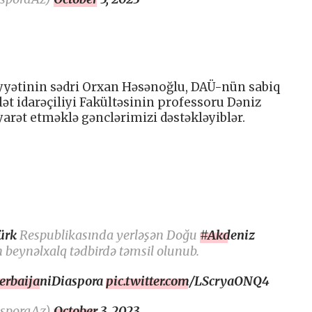
yətinin sədri Orxan Həsənoğlu, DAÜ-nün sabiq
lət idarəçiliyi Fakültəsinin professoru Dəniz
yarət etməklə gənclərimizi dəstəkləyiblər.
ürk
Respublikasında yerləşən Doğu
#Akdeniz
n beynəlxalq tədbirdə təmsil olunub.
erbaijaniDiaspora
pic.twitter.com/LScryaONQ4
asporaAz)
October 3, 2023