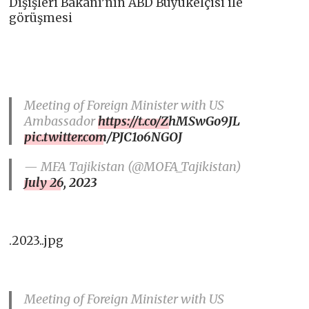
Dışişleri Bakanı’nın ABD Büyükelçisi ile
görüşmesi
Meeting of Foreign Minister with US
Ambassador
https://t.co/ZhMSwGo9JL
pic.twitter.com/PJC1o6NGOJ
— MFA Tajikistan (@MOFA_Tajikistan)
July 26, 2023
.2023..jpg
Meeting of Foreign Minister with US