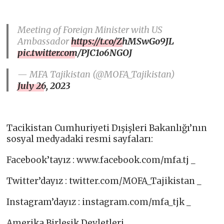
Meeting of Foreign Minister with US
Ambassador
https://t.co/ZhMSwGo9JL
pic.twitter.com/PJC1o6NGOJ
— MFA Tajikistan (@MOFA_Tajikistan)
July 26, 2023
Tacikistan Cumhuriyeti Dışişleri Bakanlığı’nın
sosyal medyadaki resmi sayfaları:
Facebook’tayız : www.facebook.com/mfa.tj _
Twitter’dayız : twitter.com/MOFA_Tajikistan _
Instagram’dayız : instagram.com/mfa_tjk _
Amerika Birleşik Devletleri