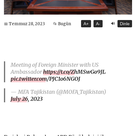
🔊
📅 Temmuz 28, 2023
📂 Bugün
A+
A-
Dinle
Meeting of Foreign Minister with US
Ambassador
https://t.co/ZhMSwGo9JL
pic.twitter.com/PJC1o6NGOJ
— MFA Tajikistan (@MOFA_Tajikistan)
July 26, 2023