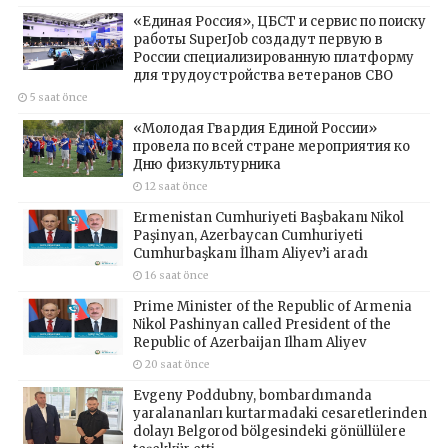
«Единая Россия», ЦБСТ и сервис по поиску
работы SuperJob создадут первую в
России специализированную платформу
для трудоустройства ветеранов СВО
5 saat önce
«Молодая Гвардия Единой России»
провела по всей стране мероприятия ко
Дню физкультурника
12 saat önce
Ermenistan Cumhuriyeti Başbakanı Nikol
Paşinyan, Azerbaycan Cumhuriyeti
Cumhurbaşkanı İlham Aliyev’i aradı
16 saat önce
Prime Minister of the Republic of Armenia
Nikol Pashinyan called President of the
Republic of Azerbaijan Ilham Aliyev
20 saat önce
Evgeny Poddubny, bombardımanda
yaralananları kurtarmadaki cesaretlerinden
dolayı Belgorod bölgesindeki gönüllülere