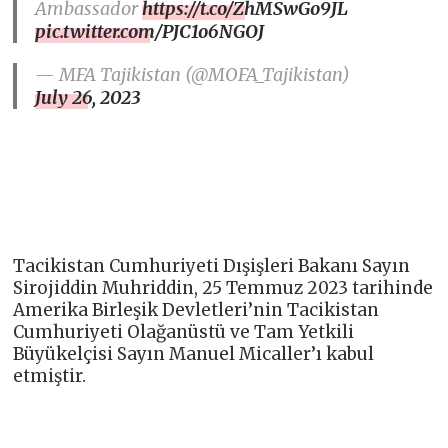
Ambassador
https://t.co/ZhMSwGo9JL
pic.twitter.com/PJC1o6NGOJ
— MFA Tajikistan (@MOFA_Tajikistan)
July 26, 2023
Tacikistan Cumhuriyeti Dışişleri Bakanı Sayın
Sirojiddin Muhriddin, 25 Temmuz 2023 tarihinde
Amerika Birleşik Devletleri’nin Tacikistan
Cumhuriyeti Olağanüstü ve Tam Yetkili
Büyükelçisi Sayın Manuel Micaller’ı kabul
etmiştir.