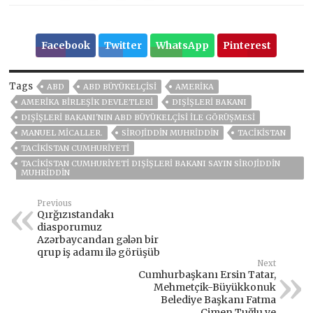
Facebook
Twitter
WhatsApp
Pinterest
Tags
ABD
ABD BÜYÜKELÇISI
AMERIKA
AMERIKA BIRLEŞIK DEVLETLERI
DIŞIŞLERI BAKANI
DIŞIŞLERI BAKANI'NIN ABD BÜYÜKELÇISI ILE GÖRÜŞMESI
MANUEL MICALLER.
SIROJIDDIN MUHRIDDIN
TACİKİSTAN
TACIKISTAN CUMHURIYETI
TACIKISTAN CUMHURIYETI DIŞIŞLERI BAKANI SAYIN SIROJIDDIN
MUHRIDDIN
Previous
Qırğızıstandakı
diasporumuz
Azərbaycandan gələn bir
qrup iş adamı ilə görüşüb
Next
Cumhurbaşkanı Ersin Tatar,
Mehmetçik-Büyükkonuk
Belediye Başkanı Fatma
Çimen Tuğlu ve