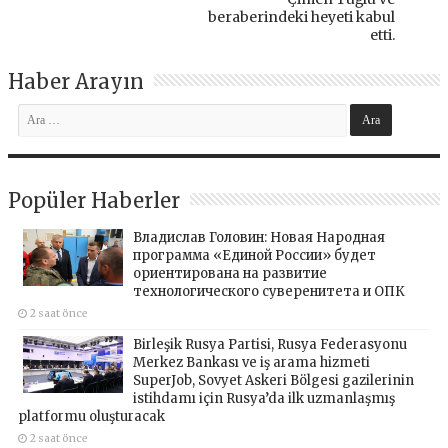
beraberindeki heyeti kabul
etti.
Haber Arayın
Popüler Haberler
Владислав Головин: Новая Народная
программа «Единой России» будет
ориентирована на развитие
технологического суверенитета и ОПК
2 saat önce
Birleşik Rusya Partisi, Rusya Federasyonu
Merkez Bankası ve iş arama hizmeti
SuperJob, Sovyet Askeri Bölgesi gazilerinin
istihdamı için Rusya’da ilk uzmanlaşmış
platformu oluşturacak
2 saat önce