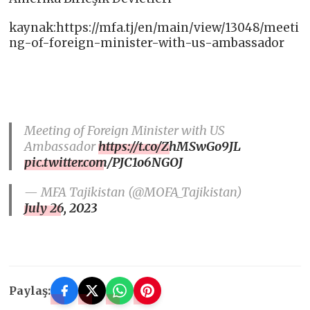
kaynak:https://mfa.tj/en/main/view/13048/meeti
ng-of-foreign-minister-with-us-ambassador
Meeting of Foreign Minister with US
Ambassador
https://t.co/ZhMSwGo9JL
pic.twitter.com/PJC1o6NGOJ
— MFA Tajikistan (@MOFA_Tajikistan)
July 26, 2023
Paylaş: