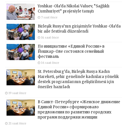
Yoshkar-Ola’da Nikolai Valuev, “Sağlıklı
Cumhuriyet” projesiyle tanıştı
7 saat önce
Birleşik Rusya’nın girişimiyle Yoshkar-Ola’da
bir aile festivali düzenlendi
14 saat önce
По инициативе «Единой России» в
Йошкар-Оле состоялся семейный
фестиваль
16 saat önce
St. Petersburg’da, Birleşik Rusya Kadın
Hareketi, şehir genelinde kadınlara yönelik
destek programlarının geliştirilmesi için
öneriler hazırladı
19 saat önce
В Санкт-Петербурге «Женское движение
Единой России» сформировало
предложения по развитию городских
программ поддержки женщин
21 saat önce