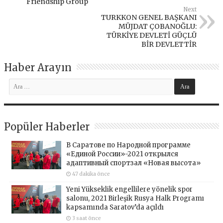
Friendship Group
Next
TURKKON GENEL BAŞKANI
MÜJDAT ÇOBANOĞLU:
TÜRKİYE DEVLETİ GÜÇLÜ
BİR DEVLETTİR
Haber Arayın
Popüler Haberler
В Саратове по Народной программе
«Единой России»-2021 открылся
адаптивный спортзал «Новая высота»
47 dakika önce
Yeni Yükseklik engellilere yönelik spor
salonu, 2021 Birleşik Rusya Halk Programı
kapsamında Saratov’da açıldı
3 saat önce