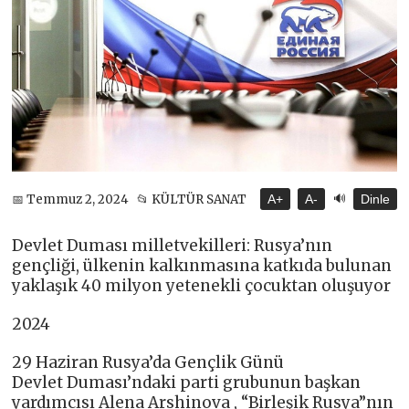
🔊
📅 Temmuz 2, 2024
📂 KÜLTÜR SANAT
A+
A-
Dinle
Devlet Duması milletvekilleri: Rusya’nın
gençliği, ülkenin kalkınmasına katkıda bulunan
yaklaşık 40 milyon yetenekli çocuktan oluşuyor
2024
29 Haziran Rusya’da Gençlik Günü
Devlet Duması’ndaki parti grubunun başkan
yardımcısı Alena Arshinova , “Birleşik Rusya”nın