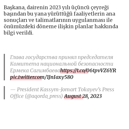
Başkana, dairenin 2023 yılı üçüncü çeyreği
başından bu yana yürüttüğü faaliyetlerin ana
sonuçları ve talimatlarının uygulanması ile
önümüzdeki döneme ilişkin planlar hakkında
bilgi verildi.
Глава государства принял председателя
Комитета национальной безопасности
Ермека Сагимбаева
https://t.co/06tpvVZ6YR
pic.twitter.com/1JnIaxy580
— President Kassym-Jomart Tokayev’s Press
Office (@aqorda_press)
August 28, 2023