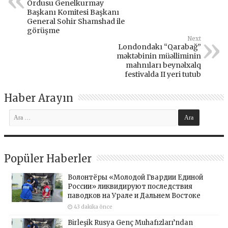
Ordusu Genelkurmay
Başkanı Komitesi Başkanı
General Sohir Shamshad ile
görüşme
Next
Londondakı “Qarabağ”
məktəbinin müəlliminin
mahnıları beynəlxalq
festivalda II yeri tutub
Haber Arayın
Popüler Haberler
Волонтёры «Молодой Гвардии Единой
России» ликвидируют последствия
паводков на Урале и Дальнем Востоке
43 dakika önce
Birleşik Rusya Genç Muhafızları’ndan