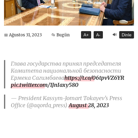
🔊
📅 Ağustos 31, 2023
📂 Bugün
A+
A-
Dinle
Глава государства принял председателя
Комитета национальной безопасности
Ермека Сагимбаева
https://t.co/06tpvVZ6YR
pic.twitter.com/1JnIaxy580
— President Kassym-Jomart Tokayev’s Press
Office (@aqorda_press)
August 28, 2023