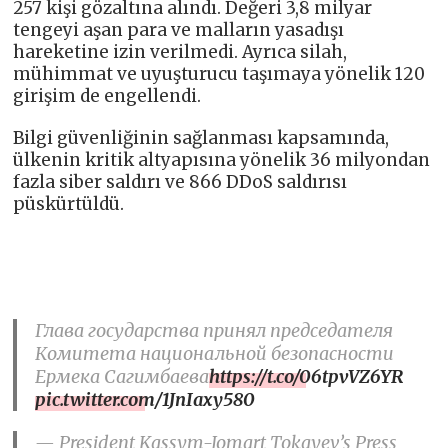
257 kişi gözaltına alındı. Değeri 3,8 milyar
tengeyi aşan para ve malların yasadışı
hareketine izin verilmedi. Ayrıca silah,
mühimmat ve uyuşturucu taşımaya yönelik 120
girişim de engellendi.
Bilgi güvenliğinin sağlanması kapsamında,
ülkenin kritik altyapısına yönelik 36 milyondan
fazla siber saldırı ve 866 DDoS saldırısı
püskürtüldü.
Глава государства принял председателя
Комитета национальной безопасности
Ермека Сагимбаева
https://t.co/06tpvVZ6YR
pic.twitter.com/1JnIaxy580
— President Kassym-Jomart Tokayev’s Press