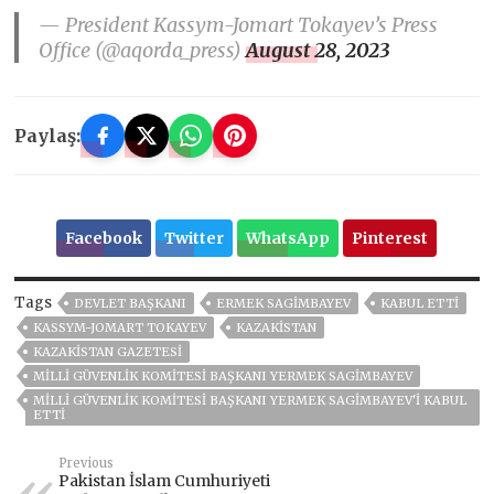
— President Kassym-Jomart Tokayev’s Press
Office (@aqorda_press)
August 28, 2023
Paylaş:
Facebook
Twitter
WhatsApp
Pinterest
Tags
DEVLET BAŞKANI
ERMEK SAGIMBAYEV
KABUL ETTI
KASSYM-JOMART TOKAYEV
KAZAKİSTAN
KAZAKISTAN GAZETESI
MILLI GÜVENLIK KOMITESI BAŞKANI YERMEK SAGIMBAYEV
MILLI GÜVENLIK KOMITESI BAŞKANI YERMEK SAGIMBAYEV'I KABUL
ETTI
Previous
Pakistan İslam Cumhuriyeti