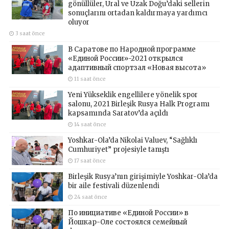
gönüllüler, Ural ve Uzak Doğu’daki sellerin
sonuçlarını ortadan kaldırmaya yardımcı
oluyor
3 saat önce
В Саратове по Народной программе
«Единой России»-2021 открылся
адаптивный спортзал «Новая высота»
11 saat önce
Yeni Yükseklik engellilere yönelik spor
salonu, 2021 Birleşik Rusya Halk Programı
kapsamında Saratov’da açıldı
14 saat önce
Yoshkar-Ola’da Nikolai Valuev, “Sağlıklı
Cumhuriyet” projesiyle tanıştı
17 saat önce
Birleşik Rusya’nın girişimiyle Yoshkar-Ola’da
bir aile festivali düzenlendi
24 saat önce
По инициативе «Единой России» в
Йошкар-Оле состоялся семейный