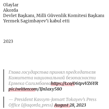
Olaylar
Akorda
Devlet Başkanı, Milli Güvenlik Komitesi Başkanı
Yermek Sagimbayev’i kabul etti
2023
Глава государства принял председателя
Комитета национальной безопасности
Ермека Сагимбаева
https://t.co/06tpvVZ6YR
pic.twitter.com/1JnIaxy580
— President Kassym-Jomart Tokayev’s Press
Office (@aqorda_press)
August 28, 2023