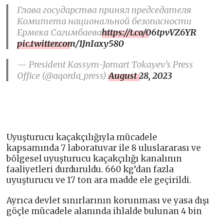
Глава государства принял председателя
Комитета национальной безопасности
Ермека Сагимбаева
https://t.co/06tpvVZ6YR
pic.twitter.com/1JnIaxy580
— President Kassym-Jomart Tokayev’s Press
Office (@aqorda_press)
August 28, 2023
Uyuşturucu kaçakçılığıyla mücadele
kapsamında 7 laboratuvar ile 8 uluslararası ve
bölgesel uyuşturucu kaçakçılığı kanalının
faaliyetleri durduruldu. 660 kg’dan fazla
uyuşturucu ve 17 ton ara madde ele geçirildi.
Ayrıca devlet sınırlarının korunması ve yasa dışı
göçle mücadele alanında ihlalde bulunan 4 bin