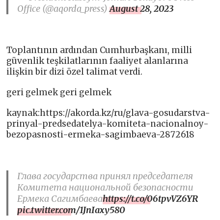
Office (@aqorda_press)
August 28, 2023
Toplantının ardından Cumhurbaşkanı, milli
güvenlik teşkilatlarının faaliyet alanlarına
ilişkin bir dizi özel talimat verdi.
geri gelmek geri gelmek
kaynak:https://akorda.kz/ru/glava-gosudarstva-
prinyal-predsedatelya-komiteta-nacionalnoy-
bezopasnosti-ermeka-sagimbaeva-2872618
Глава государства принял председателя
Комитета национальной безопасности
Ермека Сагимбаева
https://t.co/06tpvVZ6YR
pic.twitter.com/1JnIaxy580