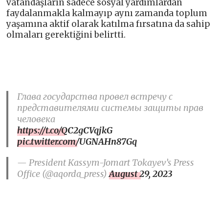
vatandaşların sadece sosyal yardımlardan
faydalanmakla kalmayıp aynı zamanda toplum
yaşamına aktif olarak katılma fırsatına da sahip
olmaları gerektiğini belirtti.
Глава государства провел встречу с
представителями системы защиты прав
человека
https://t.co/QC2gCVqjkG
pic.twitter.com/UGNAHn87Gq
— President Kassym-Jomart Tokayev’s Press
Office (@aqorda_press)
August 29, 2023