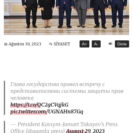
🔊
📅 Ağustos 30, 2023
📂 SİYASET
A+
A-
Dinle
Глава государства провел встречу с
представителями системы защиты прав
человека
https://t.co/QC2gCVqjkG
pic.twitter.com/UGNAHn87Gq
— President Kassym-Jomart Tokayev’s Press
Office (@aqorda_press)
August 29, 2023