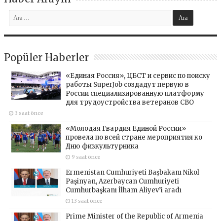
Popüler Haberler
«Единая Россия», ЦБСТ и сервис по поиску
работы SuperJob создадут первую в
России специализированную платформу
для трудоустройства ветеранов СВО
3 saat önce
«Молодая Гвардия Единой России»
провела по всей стране мероприятия ко
Дню физкультурника
9 saat önce
Ermenistan Cumhuriyeti Başbakanı Nikol
Paşinyan, Azerbaycan Cumhuriyeti
Cumhurbaşkanı İlham Aliyev’i aradı
13 saat önce
Prime Minister of the Republic of Armenia