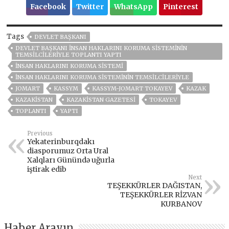
Facebook
Twitter
WhatsApp
Pinterest
Tags
DEVLET BAŞKANI
DEVLET BAŞKANI INSAN HAKLARINI KORUMA SISTEMININ
TEMSILCILERIYLE TOPLANTI YAPTI
INSAN HAKLARINI KORUMA SISTEMI
INSAN HAKLARINI KORUMA SISTEMININ TEMSILCILERIYLE
JOMART
KASSYM
KASSYM-JOMART TOKAYEV
KAZAK
KAZAKİSTAN
KAZAKISTAN GAZETESI
TOKAYEV
TOPLANTI
YAPTI
Previous
Yekaterinburqdakı
diasporumuz Orta Ural
Xalqları Günündə uğurla
iştirak edib
Next
TEŞEKKÜRLER DAĞISTAN,
TEŞEKKÜRLER RİZVAN
KURBANOV
Haber Arayın