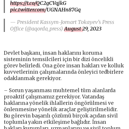
https://t.co/QC2gCVqjkG
pic.twitter.com/UGNAHn87Gq
— President Kassym-Jomart Tokayev’s Press
Office (@aqorda_press)
August 29, 2023
Devlet başkanı, insan haklarını koruma
sisteminin temsilcileri için bir dizi öncelikli
görev belirledi. Ona göre insan hakları ve kolluk
kuvvetlerinin çalışmalarında önleyici tedbirlere
odaklanmak gerekiyor.
– Sorun yaşanması muhtemel tüm alanlarda
proaktif çalışmamız gerekiyor. Vatandaş
haklarına yönelik ihlallerin öngörülmesi ve
önlenmesine yönelik araçlar geliştirilmelidir.
Bu görevin başarılı çözümü birçok açıdan sivil
toplumla yakın etkileşime bağlıdır. İnsan
hakları kurumları, uzmanlarını ve sivil toplum