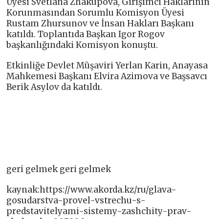
Üyesi Svetlana Zhakupova, Girişimci Haklarının
Korunmasından Sorumlu Komisyon Üyesi
Rustam Zhursunov ve İnsan Hakları Başkanı
katıldı. Toplantıda Başkan Igor Rogov
başkanlığındaki Komisyon konuştu.
Etkinliğe Devlet Müşaviri Yerlan Karin, Anayasa
Mahkemesi Başkanı Elvira Azimova ve Başsavcı
Berik Asylov da katıldı.
geri gelmek geri gelmek
kaynak:https://www.akorda.kz/ru/glava-
gosudarstva-provel-vstrechu-s-
predstavitelyami-sistemy-zashchity-prav-