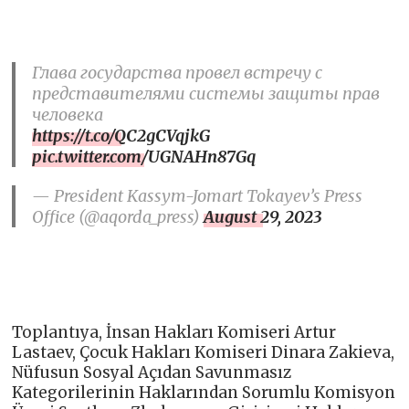
Глава государства провел встречу с
представителями системы защиты прав
человека
https://t.co/QC2gCVqjkG
pic.twitter.com/UGNAHn87Gq
— President Kassym-Jomart Tokayev’s Press
Office (@aqorda_press)
August 29, 2023
Toplantıya, İnsan Hakları Komiseri Artur
Lastaev, Çocuk Hakları Komiseri Dinara Zakieva,
Nüfusun Sosyal Açıdan Savunmasız
Kategorilerinin Haklarından Sorumlu Komisyon