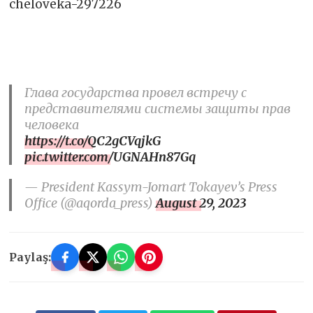
cheloveka-297226
Глава государства провел встречу с
представителями системы защиты прав
человека
https://t.co/QC2gCVqjkG
pic.twitter.com/UGNAHn87Gq
— President Kassym-Jomart Tokayev’s Press
Office (@aqorda_press)
August 29, 2023
Paylaş: