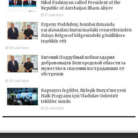
Nikol Pashinyan called President of the
Republic of Azerbaijan Ilham Aliyev
17 saat önce
Evgeny Poddubny, bombardımanda
yaralananları kurtarmadaki cesaretlerinden
dolayı Belgorod bölgesindeki gönüllülere
teşekkür etti
18 saat önce
Евгений Поддубный поблагодарил
добровольцев Белгородской области за
мужество в спасении пострадавших от
обстрелов
20 saat önce
Kapsayıcı örgütler, Birleşik Rusya’nın yeni
Halk Programı için Vladislav Golovin’e
teklifler sundu
22 saat önce