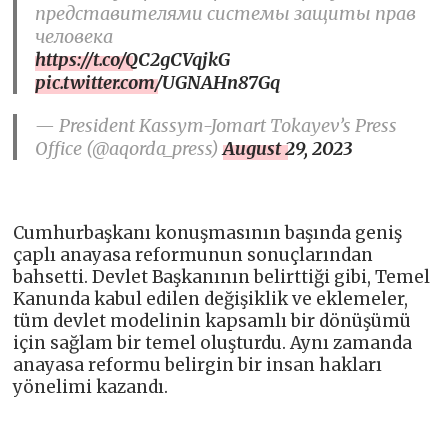
представителями системы защиты прав
человека
https://t.co/QC2gCVqjkG
pic.twitter.com/UGNAHn87Gq
— President Kassym-Jomart Tokayev’s Press
Office (@aqorda_press)
August 29, 2023
Cumhurbaşkanı konuşmasının başında geniş
çaplı anayasa reformunun sonuçlarından
bahsetti. Devlet Başkanının belirttiği gibi, Temel
Kanunda kabul edilen değişiklik ve eklemeler,
tüm devlet modelinin kapsamlı bir dönüşümü
için sağlam bir temel oluşturdu. Aynı zamanda
anayasa reformu belirgin bir insan hakları
yönelimi kazandı.