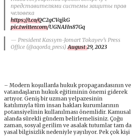
представителями системы защиты прав
человека
https://t.co/QC2gCVqjkG
pic.twitter.com/UGNAHn87Gq
— President Kassym-Jomart Tokayev’s Press
Office (@aqorda_press)
August 29, 2023
– Modern koşullarda hukuk propagandasının ve
vatandaşların hukuk eğitiminin önemi giderek
artıyor. Geniş bir uzman yelpazesinin
katılımıyla tüm insan hakları kurumlarının
potansiyelinin kullanılması önemlidir. Kamusal
alanda sürekli gündem belirlemelisiniz. Çoğu
zaman, sosyal gerilim ve asalak tutumlar tam da
yasal bilgisizlik nedeniyle yayılıyor. Pek çok kişi