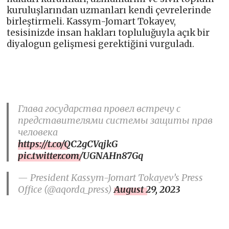
kuruluşlarından uzmanları kendi çevrelerinde
birleştirmeli. Kassym-Jomart Tokayev,
tesisinizde insan hakları topluluğuyla açık bir
diyalogun gelişmesi gerektiğini vurguladı.
Глава государства провел встречу с
представителями системы защиты прав
человека
https://t.co/QC2gCVqjkG
pic.twitter.com/UGNAHn87Gq
— President Kassym-Jomart Tokayev’s Press
Office (@aqorda_press)
August 29, 2023