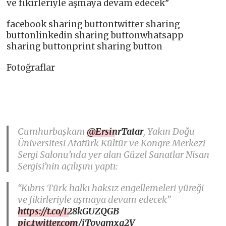
ve fikirleriyle aşmaya devam edecek”
facebook sharing buttontwitter sharing
buttonlinkedin sharing buttonwhatsapp
sharing buttonprint sharing button
Fotoğraflar
Cumhurbaşkanı
@ErsinrTatar
, Yakın Doğu
Üniversitesi Atatürk Kültür ve Kongre Merkezi
Sergi Salonu’nda yer alan Güzel Sanatlar Nisan
Sergisi’nin açılışını yaptı:
“Kıbrıs Türk halkı haksız engellemeleri yüreği
ve fikirleriyle aşmaya devam edecek”
https://t.co/I28kGUZQGB
pic.twitter.com/jToygmxg2V