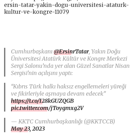
ersin-tatar-yakin-dogu-universitesi-ataturk-
kultur-ve-kongre-11079
Cumhurbaşkanı
@ErsinrTatar
, Yakın Doğu
Üniversitesi Atatürk Kültür ve Kongre Merkezi
Sergi Salonu’nda yer alan Güzel Sanatlar Nisan
Sergisi’nin açılışını yaptı:
“Kıbrıs Türk halkı haksız engellemeleri yüreği
ve fikirleriyle aşmaya devam edecek”
https://t.co/I28kGUZQGB
pic.twitter.com/jToygmxg2V
— KKTC Cumhurbaşkanlığı (@KKTCCB)
May 23, 2023