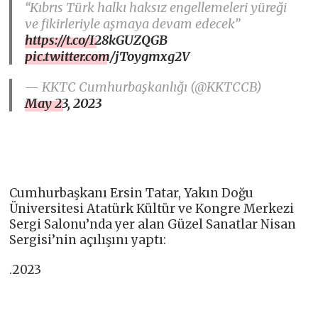
“Kıbrıs Türk halkı haksız engellemeleri yüreği
ve fikirleriyle aşmaya devam edecek”
https://t.co/I28kGUZQGB
pic.twitter.com/jToygmxg2V
— KKTC Cumhurbaşkanlığı (@KKTCCB)
May 23, 2023
Cumhurbaşkanı Ersin Tatar, Yakın Doğu
Üniversitesi Atatürk Kültür ve Kongre Merkezi
Sergi Salonu’nda yer alan Güzel Sanatlar Nisan
Sergisi’nin açılışını yaptı:
.2023