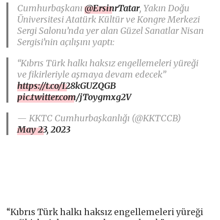
Cumhurbaşkanı
@ErsinrTatar
, Yakın Doğu
Üniversitesi Atatürk Kültür ve Kongre Merkezi
Sergi Salonu’nda yer alan Güzel Sanatlar Nisan
Sergisi’nin açılışını yaptı:
“Kıbrıs Türk halkı haksız engellemeleri yüreği
ve fikirleriyle aşmaya devam edecek”
https://t.co/I28kGUZQGB
pic.twitter.com/jToygmxg2V
— KKTC Cumhurbaşkanlığı (@KKTCCB)
May 23, 2023
“Kıbrıs Türk halkı haksız engellemeleri yüreği