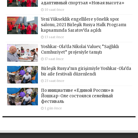
адаптивный спортзал «Новая высота»
10 saat önce
Yeni Yükseklik engellilere yönelik spor
salonu, 2021 Birleşik Rusya Halk Programı
kapsamında Saratov’da açıldı
13 saat önce
Yoshkar-Ola’da Nikolai Valuev, “Sağlıklı
Cumhuriyet” projesiyle tanıştı
17 saat önce
Birleşik Rusya’nın girişimiyle Yoshkar-Ola’da
bir aile festivali düzenlendi
23 saat önce
По инициативе «Единой России» в
Йошкар-Оле состоялся семейный
фестиваль
1 gün önce