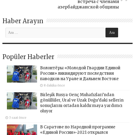
встреча с членами
азербайджанской общины
Haber Arayın
Popüler Haberler
Волонтёры «Молодой Гвардии Единой
России» ликвидируют последствия
паводков на Урале и Дальнем Востоке
8 dakika önce
Birleşik Rusya Genç Muhafızları’ndan
gönüllüler, Ural ve Uzak Doğu’daki sellerin
sonuçlarını ortadan kaldırmaya yardımcı
oluyor
3 saat önce
В Саратове по Народной программе
«Единой России»-2021 открылся