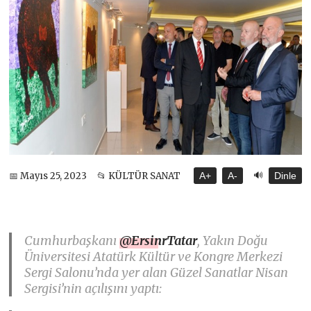
🔊
📅 Mayıs 25, 2023
📂 KÜLTÜR SANAT
A+
A-
Dinle
Cumhurbaşkanı
@ErsinrTatar
, Yakın Doğu
Üniversitesi Atatürk Kültür ve Kongre Merkezi
Sergi Salonu’nda yer alan Güzel Sanatlar Nisan
Sergisi’nin açılışını yaptı: