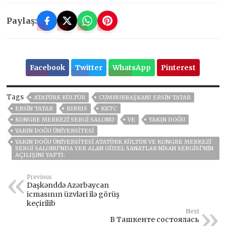
Paylaş:
Facebook
Twitter
WhatsApp
Pinterest
Tags
ATATÜRK KÜLTÜR
CUMHURBAŞKANI ERSIN TATAR
ERSIN TATAR
KIBRIS
KKTC
KONGRE MERKEZI SERGI SALONU
VE
YAKIN DOĞU
YAKIN DOĞU ÜNIVERSITESI
YAKIN DOĞU ÜNIVERSITESI ATATÜRK KÜLTÜR VE KONGRE MERKEZI
SERGI SALONU’NDA YER ALAN GÜZEL SANATLAR NISAN SERGISI’NIN
AÇILIŞINI YAPTI:
Previous
Daşkənddə Azərbaycan
icmasının üzvləri ilə görüş
keçirilib
Next
В Ташкенте состоялась