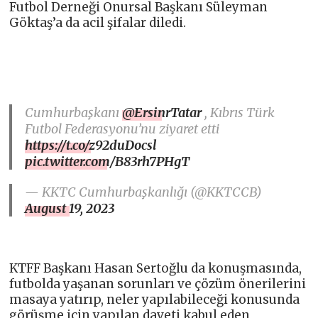
Futbol Derneği Onursal Başkanı Süleyman
Göktaş’a da acil şifalar diledi.
Cumhurbaşkanı
@ErsinrTatar
, Kıbrıs Türk
Futbol Federasyonu’nu ziyaret etti
https://t.co/z92duDocsl
pic.twitter.com/B83rh7PHgT
— KKTC Cumhurbaşkanlığı (@KKTCCB)
August 19, 2023
KTFF Başkanı Hasan Sertoğlu da konuşmasında,
futbolda yaşanan sorunları ve çözüm önerilerini
masaya yatırıp, neler yapılabileceği konusunda
görüşme için yapılan daveti kabul eden