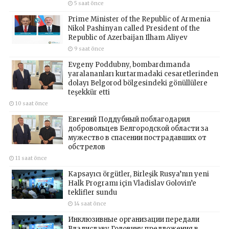
5 saat önce
Prime Minister of the Republic of Armenia
Nikol Pashinyan called President of the
Republic of Azerbaijan Ilham Aliyev
9 saat önce
Evgeny Poddubny, bombardımanda
yaralananları kurtarmadaki cesaretlerinden
dolayı Belgorod bölgesindeki gönüllülere
teşekkür etti
10 saat önce
Евгений Поддубный поблагодарил
добровольцев Белгородской области за
мужество в спасении пострадавших от
обстрелов
11 saat önce
Kapsayıcı örgütler, Birleşik Rusya’nın yeni
Halk Programı için Vladislav Golovin’e
teklifler sundu
14 saat önce
Инклюзивные организации передали
Владиславу Головину предложения в