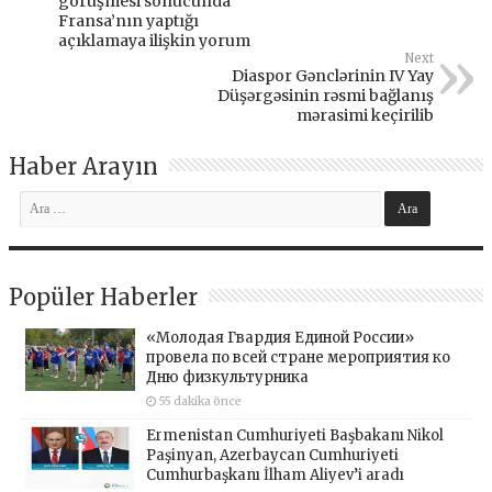
görüşmesi sonucunda
Fransa’nın yaptığı
açıklamaya ilişkin yorum
Next
Diaspor Gənclərinin IV Yay
Düşərgəsinin rəsmi bağlanış
mərasimi keçirilib
Haber Arayın
Popüler Haberler
«Молодая Гвардия Единой России»
провела по всей стране мероприятия ко
Дню физкультурника
55 dakika önce
Ermenistan Cumhuriyeti Başbakanı Nikol
Paşinyan, Azerbaycan Cumhuriyeti
Cumhurbaşkanı İlham Aliyev’i aradı