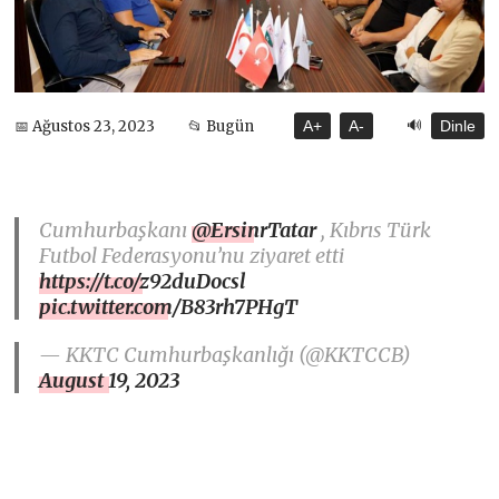
🔊
📅 Ağustos 23, 2023
📂 Bugün
A+
A-
Dinle
Cumhurbaşkanı
@ErsinrTatar
, Kıbrıs Türk
Futbol Federasyonu’nu ziyaret etti
https://t.co/z92duDocsl
pic.twitter.com/B83rh7PHgT
— KKTC Cumhurbaşkanlığı (@KKTCCB)
August 19, 2023