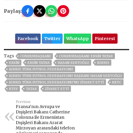
Paylaş:
Facebook
Twitter
WhatsApp
Pinterest
Tags
CUMHURBAŞKANI
CUMHURBAŞKANI ERSIN TATAR
ERSIN
ERSIN TATAR
HASAN SERTOĞLU
KIBRIS
KIBRIS TÜRK FUTBOL FEDERASYONU
KIBRIS TÜRK FUTBOL FEDERASYONU BAŞKANI HASAN SERTOĞLU
KIBRIS TÜRK FUTBOL FEDERASYONU’NU ZIYARET ETTI
KKTC
KTFF
TATAR
ZİYARET ETTİ
Previous
Fransa’nın Avrupa ve
Dışişleri Bakanı Catherine
Colonna ile Ermenistan
Dışişleri Bakanı Ararat
Mirzoyan arasındaki telefon