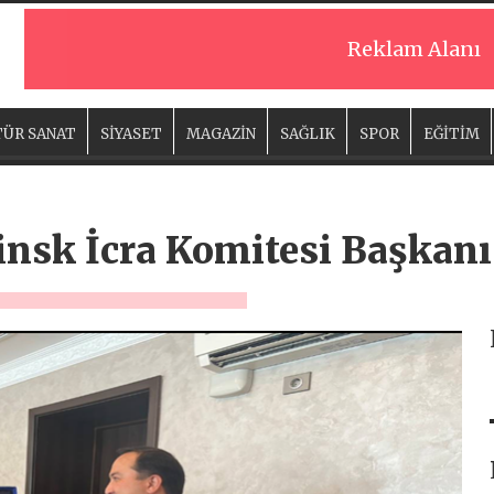
Reklam Alanı
ÜR SANAT
SİYASET
MAGAZİN
SAĞLIK
SPOR
EĞİTİM
nsk İcra Komitesi Başkanı