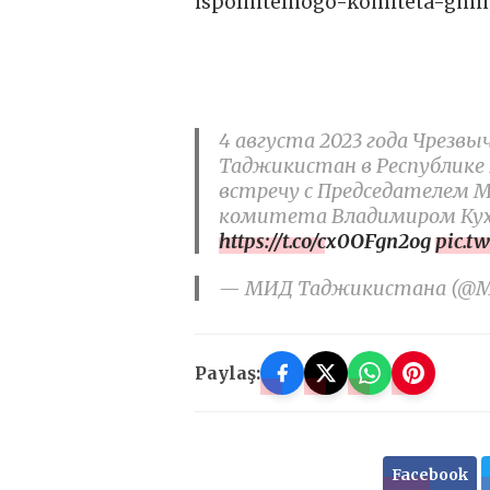
ispolnitelnogo-komiteta-gmi
4 августа 2023 года Чрезв
Таджикистан в Республике 
встречу с Председателем М
комитета Владимиром Ку
https://t.co/cx0OFgn2og
pic.t
— МИД Таджикистана (@MID
Paylaş:
Facebook