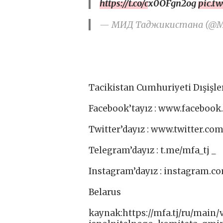
https://t.co/cx0OFgn2og
pic.t
— МИД Таджикистана (@MID
Tacikistan Cumhuriyeti Dışişler
Facebook’tayız : www.facebook.
Twitter’dayız : www.twitter.co
Telegram’dayız : t.me/mfa_tj _
Instagram’dayız : instagram.co
Belarus
kaynak:https://mfa.tj/ru/main