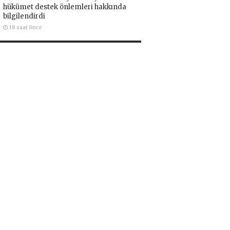
hükümet destek önlemleri hakkında
bilgilendirdi
18 saat önce