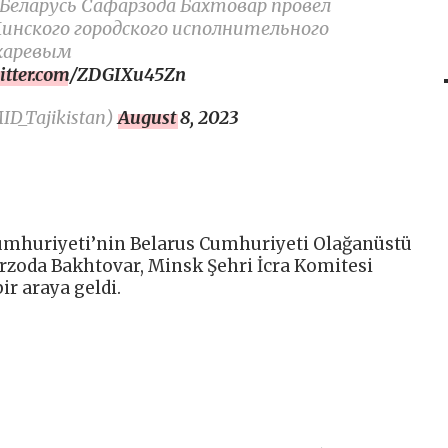
Беларусь Сафарзода Бахтовар провел
инского городского исполнительного
харевым
witter.com/ZDGIXu45Zn
_Tajikistan)
August 8, 2023
Cumhuriyeti’nin Belarus Cumhuriyeti Olağanüstü
arzoda Bakhtovar, Minsk Şehri İcra Komitesi
ir araya geldi.