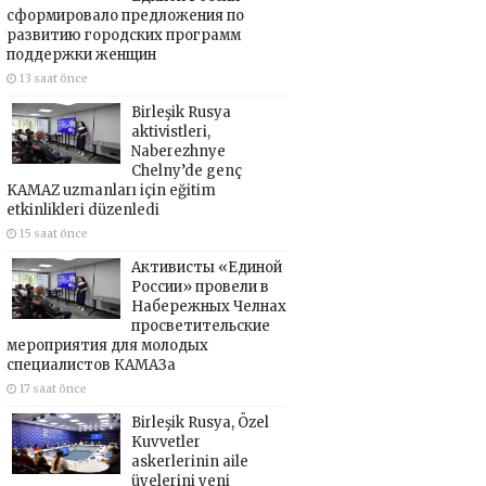
сформировало предложения по
развитию городских программ
поддержки женщин
13 saat önce
Birleşik Rusya
aktivistleri,
Naberezhnye
Chelny’de genç
KAMAZ uzmanları için eğitim
etkinlikleri düzenledi
15 saat önce
Активисты «Единой
России» провели в
Набережных Челнах
просветительские
мероприятия для молодых
специалистов КАМАЗа
17 saat önce
Birleşik Rusya, Özel
Kuvvetler
askerlerinin aile
üyelerini yeni