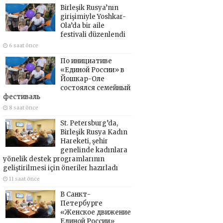
Birleşik Rusya’nın
girişimiyle Yoshkar-
Ola’da bir aile
festivali düzenlendi
6 saat önce
По инициативе
«Единой России» в
Йошкар-Оле
состоялся семейный
фестиваль
8 saat önce
St. Petersburg’da,
Birleşik Rusya Kadın
Hareketi, şehir
genelinde kadınlara
yönelik destek programlarının
geliştirilmesi için öneriler hazırladı
11 saat önce
В Санкт-
Петербурге
«Женское движение
Единой России»