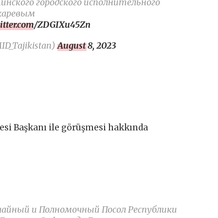
инского городского исполнительного
харевым
witter.com/ZDGIXu45Zn
_Tajikistan)
August 8, 2023
esi Başkanı ile görüşmesi hakkında
ычайный и Полномочный Посол Республики