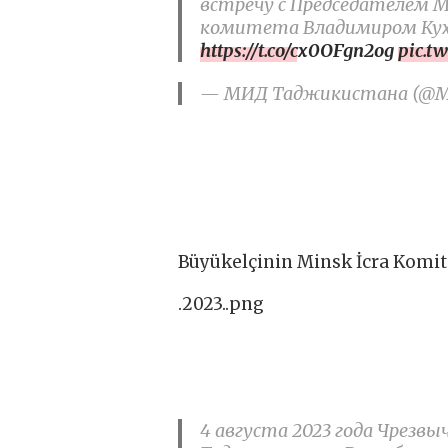
встречу с Председателем М
комитета Владимиром Ку
https://t.co/cx0OFgn2og
pic.t
— МИД Таджикистана (@MID
Büyükelçinin Minsk İcra Komit
.2023..png
4 августа 2023 года Чрезв