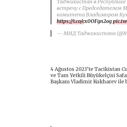
Таджикистан в Республике 
встречу с Председателем М
комитета Владимиром Ку
https://t.co/cx0OFgn2og
pic.t
— МИД Таджикистана (@MID
4 Ağustos 2023’te Tacikistan 
ve Tam Yetkili Büyükelçisi Saf
Başkanı Vladimir Kukharev ile b