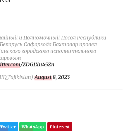
nska
ычайный и Полномочный Посол Республики
Беларусь Сафарзода Бахтовар провел
инского городского исполнительного
харевым
witter.com/ZDGIXu45Zn
_Tajikistan)
August 8, 2023
Twitter
WhatsApp
Pinterest