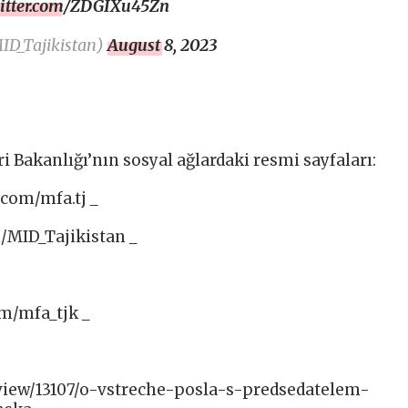
witter.com/ZDGIXu45Zn
_Tajikistan)
August 8, 2023
i Bakanlığı’nın sosyal ağlardaki resmi sayfaları:
com/mfa.tj _
m/MID_Tajikistan _
m/mfa_tjk _
/view/13107/o-vstreche-posla-s-predsedatelem-