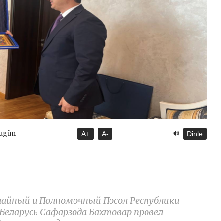
🔊
Bugün
A+
A-
Dinle
ычайный и Полномочный Посол Республики
Беларусь Сафарзода Бахтовар провел