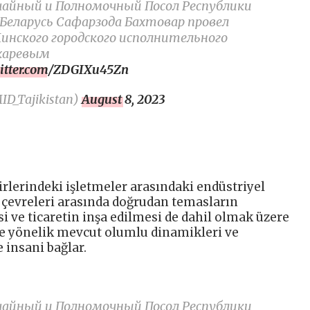
ычайный и Полномочный Посол Республики
Беларусь Сафарзода Бахтовар провел
инского городского исполнительного
харевым
witter.com/ZDGIXu45Zn
_Tajikistan)
August 8, 2023
rlerindeki işletmeler arasındaki endüstriyel
iş çevreleri arasında doğrudan temasların
si ve ticaretin inşa edilmesi de dahil olmak üzere
sine yönelik mevcut olumlu dinamikleri ve
ve insani bağlar.
ычайный и Полномочный Посол Республики