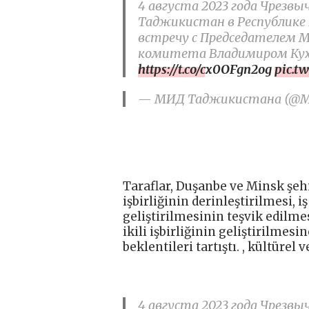
4 августа 2023 года Чрезв
Таджикистан в Республике 
встречу с Председателем М
комитета Владимиром Ку
https://t.co/cx0OFgn2og
pic.t
— МИД Таджикистана (@MID
Taraflar, Duşanbe ve Minsk şehi
işbirliğinin derinleştirilmesi, 
geliştirilmesinin teşvik edilme
ikili işbirliğinin geliştirilme
beklentileri tartıştı. , kültürel 
4 августа 2023 года Чрезв