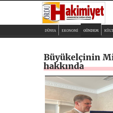
DÜNYA
EKONOMİ
GÜNDEM
KÜLT
Büyükelçinin Mi
hakkında