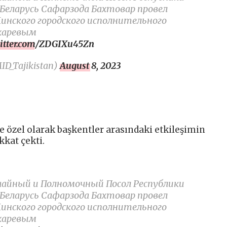
Беларусь Сафарзода Бахтовар провел
инского городского исполнительного
харевым
witter.com/ZDGIXu45Zn
_Tajikistan)
August 8, 2023
ve özel olarak başkentler arasındaki etkileşimin
kkat çekti.
ычайный и Полномочный Посол Республики
Беларусь Сафарзода Бахтовар провел
инского городского исполнительного
харевым