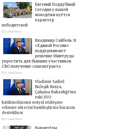
Евгений Поддубный:
Сегодня у нашей
молодёжи куётся
характер
победителей
1 saat önce
Владимир Сайбель: В
«Единой России»
поддерживают
решение Минтруда
упростить для бывших участников
СВО получение соцконтракта
4 saat önce
Vladimir Saibel:
Birleşik Rusya,
Çalışma Bakanlığı’nın
eski SVO
katılımcılarının sosyal sözleşme
edinme sürecini basitleştirme kararını
destekliyor
9 saat önce
Волонтёры