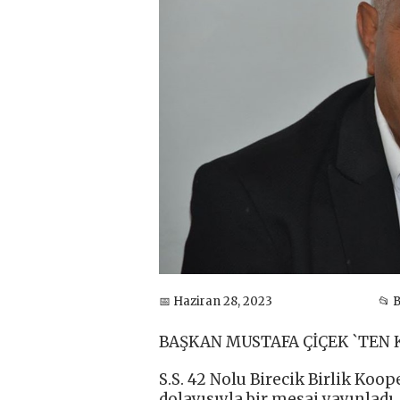
📅 Haziran 28, 2023
📂 
BAŞKAN MUSTAFA ÇİÇEK `TEN 
S.S. 42 Nolu Birecik Birlik Koo
dolayısıyla bir mesaj yayınladı.