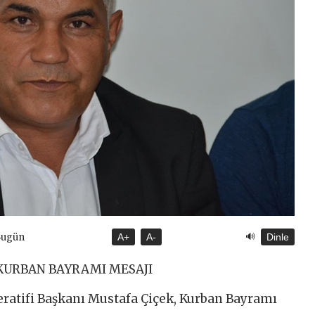
🔊
Bugün
A+
A-
Dinle
KURBAN BAYRAMI MESAJI
peratifi Başkanı Mustafa Çiçek, Kurban Bayramı