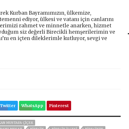
arek Kurban Bayramımızın, ülkemize,
emenni ediyor, ülkesi ve vatanı için canlarını
ilerimizi rahmet ve minnetle anarken, hizmet
duğum siz değerli Birecikli hemşerilerimin ve
nı en içten dileklerimle kutluyor, sevgi ve
Twitter
WhatsApp
Pinterest
AN MUSTAFA ÇİÇEK