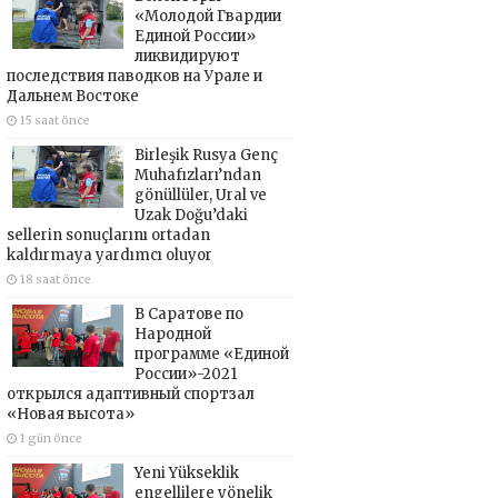
«Молодой Гвардии
Единой России»
ликвидируют
последствия паводков на Урале и
Дальнем Востоке
15 saat önce
Birleşik Rusya Genç
Muhafızları’ndan
gönüllüler, Ural ve
Uzak Doğu’daki
sellerin sonuçlarını ortadan
kaldırmaya yardımcı oluyor
18 saat önce
В Саратове по
Народной
программе «Единой
России»-2021
открылся адаптивный спортзал
«Новая высота»
1 gün önce
Yeni Yükseklik
engellilere yönelik