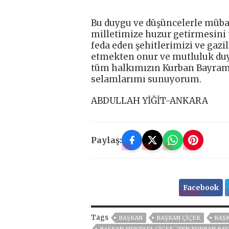
Bu duygu ve düşüncelerle müb
milletimize huzur getirmesini t
feda eden şehitlerimizi ve gaz
etmekten onur ve mutluluk duy
tüm halkımızın Kurban Bayramı’
selamlarımı sunuyorum.
ABDULLAH YİĞİT-ANKARA
Paylaş:
Facebook
Tags
BAŞKAN
BAŞKAN ÇIÇEK
BAŞK