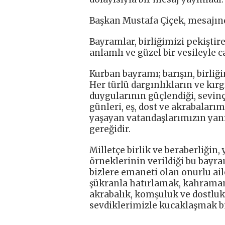
Başkan Mustafa Çiçek, mesajında
Bayramlar, birliğimizi pekiştir
anlamlı ve güzel bir vesileyle c
Kurban bayramı; barışın, birli
Her türlü dargınlıkların ve kır
duygularının güçlendiği, sevin
günleri, eş, dost ve akrabaları
yaşayan vatandaşlarımızın yan
gereğidir.
Milletçe birlik ve beraberliği
örneklerinin verildiği bu bayra
bizlere emaneti olan onurlu ail
şükranla hatırlamak, kahraman
akrabalık, komşuluk ve dostluk
sevdiklerimizle kucaklaşmak biz