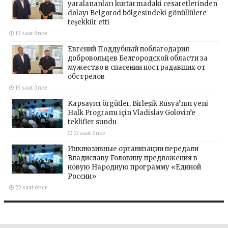
yaralananları kurtarmadaki cesaretlerinden
dolayı Belgorod bölgesindeki gönüllülere
teşekkür etti
13 saat önce
Евгений Поддубный поблагодарил
добровольцев Белгородской области за
мужество в спасении пострадавших от
обстрелов
15 saat önce
Kapsayıcı örgütler, Birleşik Rusya’nın yeni
Halk Programı için Vladislav Golovin’e
teklifler sundu
17 saat önce
Инклюзивные организации передали
Владиславу Головину предложения в
новую Народную программу «Единой
России»
22 saat önce