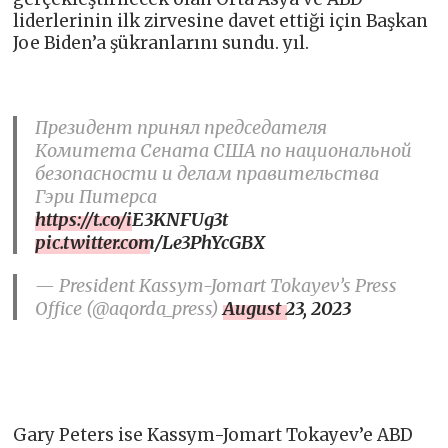
liderlerinin ilk zirvesine davet ettiği için Başkan
Joe Biden’a şükranlarını sundu. yıl.
Президент принял председателя
Комитета Сената США по национальной
безопасности и делам правительства
Гэри Питерса
https://t.co/iE3KNFUg3t
pic.twitter.com/Le3PhYcGBX
— President Kassym-Jomart Tokayev’s Press
Office (@aqorda_press)
August 23, 2023
Gary Peters ise Kassym-Jomart Tokayev’e ABD