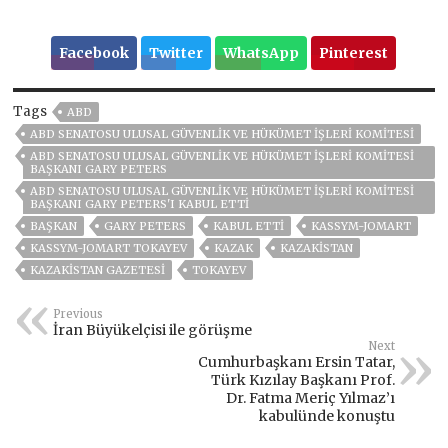
Facebook
Twitter
WhatsApp
Pinterest
Tags
ABD
ABD SENATOSU ULUSAL GÜVENLIK VE HÜKÜMET İŞLERI KOMITESI
ABD SENATOSU ULUSAL GÜVENLIK VE HÜKÜMET İŞLERI KOMITESI
BAŞKANI GARY PETERS
ABD SENATOSU ULUSAL GÜVENLIK VE HÜKÜMET İŞLERI KOMITESI
BAŞKANI GARY PETERS'I KABUL ETTI
BAŞKAN
GARY PETERS
KABUL ETTI
KASSYM-JOMART
KASSYM-JOMART TOKAYEV
KAZAK
KAZAKİSTAN
KAZAKISTAN GAZETESI
TOKAYEV
Previous
İran Büyükelçisi ile görüşme
Next
Cumhurbaşkanı Ersin Tatar,
Türk Kızılay Başkanı Prof.
Dr. Fatma Meriç Yılmaz’ı
kabulünde konuştu