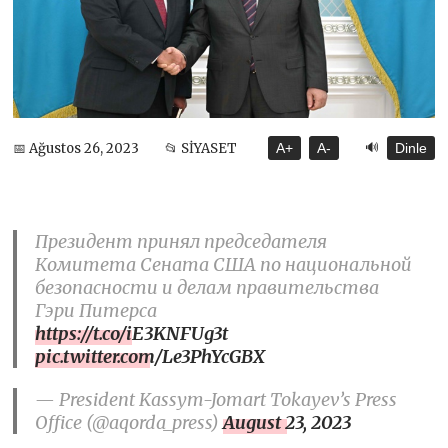
🔊
📅 Ağustos 26, 2023
📂 SİYASET
A+
A-
Dinle
Президент принял председателя
Комитета Сената США по национальной
безопасности и делам правительства
Гэри Питерса
https://t.co/iE3KNFUg3t
pic.twitter.com/Le3PhYcGBX
— President Kassym-Jomart Tokayev’s Press
Office (@aqorda_press)
August 23, 2023