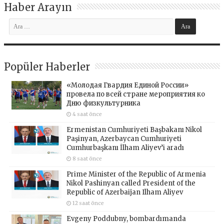
Haber Arayın
Popüler Haberler
«Молодая Гвардия Единой России»
провела по всей стране мероприятия ко
Дню физкультурника
4 saat önce
Ermenistan Cumhuriyeti Başbakanı Nikol
Paşinyan, Azerbaycan Cumhuriyeti
Cumhurbaşkanı İlham Aliyev’i aradı
8 saat önce
Prime Minister of the Republic of Armenia
Nikol Pashinyan called President of the
Republic of Azerbaijan Ilham Aliyev
12 saat önce
Evgeny Poddubny, bombardımanda