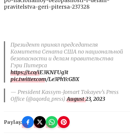
po-nacionalnoy-bezopasnosti-i-delam-
pravitelstva-geri-pitersa-237328
Президент принял председателя
Комитета Сената США по национальной
безопасности и делам правительства
Гэри Питерса
https://t.co/iE3KNFUg3t
pic.twitter.com/Le3PhYcGBX
— President Kassym-Jomart Tokayev’s Press
Office (@aqorda_press)
August 23, 2023
Paylaş: