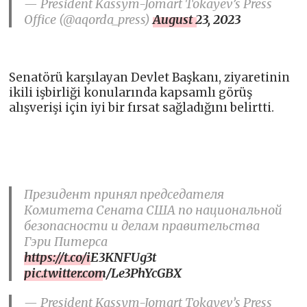
— President Kassym-Jomart Tokayev’s Press
Office (@aqorda_press)
August 23, 2023
Senatörü karşılayan Devlet Başkanı, ziyaretinin
ikili işbirliği konularında kapsamlı görüş
alışverişi için iyi bir fırsat sağladığını belirtti.
Президент принял председателя
Комитета Сената США по национальной
безопасности и делам правительства
Гэри Питерса
https://t.co/iE3KNFUg3t
pic.twitter.com/Le3PhYcGBX
— President Kassym-Jomart Tokayev’s Press