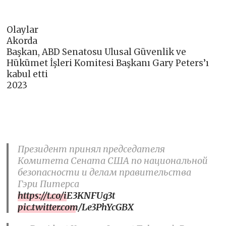
Olaylar
Akorda
Başkan, ABD Senatosu Ulusal Güvenlik ve
Hükümet İşleri Komitesi Başkanı Gary Peters’ı
kabul etti
2023
Президент принял председателя
Комитета Сената США по национальной
безопасности и делам правительства
Гэри Питерса
https://t.co/iE3KNFUg3t
pic.twitter.com/Le3PhYcGBX