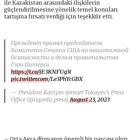
ile Kazakistan arasındaki ilişkilerin
güçlendirilmesine yönelik temel konuları
tartışma fırsatı verdiği için teşekkür etti.
Президент принял председателя
Комитета Сената США по национальной
безопасности и делам правительства
Гэри Питерса
https://t.co/iE3KNFUg3t
pic.twitter.com/Le3PhYcGBX
— President Kassym-Jomart Tokayev’s Press
Office (@aqorda_press)
August 23, 2023
– Orta Asya dünyanın önemli bir parçası olup,