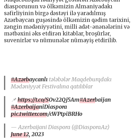
diasporunun və ölkəmizin Almaniyadakı
səfirliyinin birgə dəstəyi ilə yaradılmış
Azərbaycan guşəsində ölkəmizin qədim tarixini,
zəngin mədəniyyətini, milli adət-ənənələrini və
mətbəxini əks etdirən kitablar, broşürlər,
suvenirlər və nümunələr nümayiş etdirilib.
#Azərbaycanlı
tələbələr Maqdeburqdakı
Mədəniyyət Festivalına qatılıblar
📌
https://t.co/SOv22Qj5Am
#Azerbaijan
#AzerbaijaniDiaspora
pic.twitter.com/cWPtpiBRHo
— Azerbaijani Diaspora (@DiasporaAz)
June 12, 2023