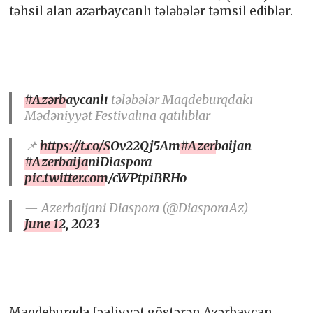
təhsil alan azərbaycanlı tələbələr təmsil ediblər.
#Azərbaycanlı
tələbələr Maqdeburqdakı
Mədəniyyət Festivalına qatılıblar
📌
https://t.co/SOv22Qj5Am
#Azerbaijan
#AzerbaijaniDiaspora
pic.twitter.com/cWPtpiBRHo
— Azerbaijani Diaspora (@DiasporaAz)
June 12, 2023
Maqdeburqda fəaliyyət göstərən Azərbaycan