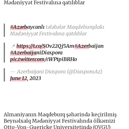
Mədəniyyət Festivalına qatılıblar
#Azərbaycanlı
tələbələr Maqdeburqdakı
Mədəniyyət Festivalına qatılıblar
📌
https://t.co/SOv22Qj5Am
#Azerbaijan
#AzerbaijaniDiaspora
pic.twitter.com/cWPtpiBRHo
— Azerbaijani Diaspora (@DiasporaAz)
June 12, 2023
Almaniyanın Maqdeburq şəhərində keçirilmiş
Beynəlxalq Mədəniyyət Festivalında ölkəmizi
Otto-Von-Guericke Universitetində (OVGU)