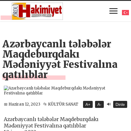
Azərbaycanlı tələbələr
Maqdeburqdakı
Mədəniyyət Festivalına
qatılıblar
🔊
📅 Haziran 12, 2023
📂 KÜLTÜR SANAT
A+
A-
Dinle
Azərbaycanlı tələbələr Maqdeburqdakı
Mədəniyyət Festivalına qatılıblar