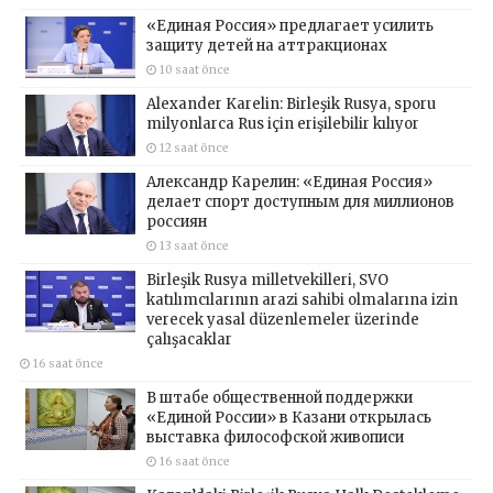
«Единая Россия» предлагает усилить
защиту детей на аттракционах
10 saat önce
Alexander Karelin: Birleşik Rusya, sporu
milyonlarca Rus için erişilebilir kılıyor
12 saat önce
Александр Карелин: «Единая Россия»
делает спорт доступным для миллионов
россиян
13 saat önce
Birleşik Rusya milletvekilleri, SVO
katılımcılarının arazi sahibi olmalarına izin
verecek yasal düzenlemeler üzerinde
çalışacaklar
16 saat önce
В штабе общественной поддержки
«Единой России» в Казани открылась
выставка философской живописи
16 saat önce