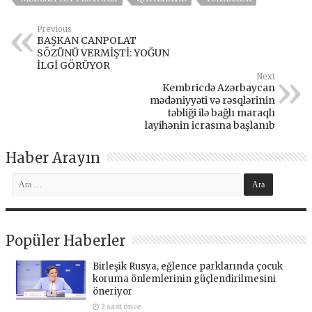
Previous
BAŞKAN CANPOLAT
SÖZÜNÜ VERMİŞTİ: YOĞUN
İLGİ GÖRÜYOR
Next
Kembricdə Azərbaycan
mədəniyyəti və rəsqlərinin
təbliği ilə bağlı maraqlı
layihənin icrasına başlanıb
Haber Arayın
Popüler Haberler
Birleşik Rusya, eğlence parklarında çocuk
koruma önlemlerinin güçlendirilmesini
öneriyor
2 saat önce