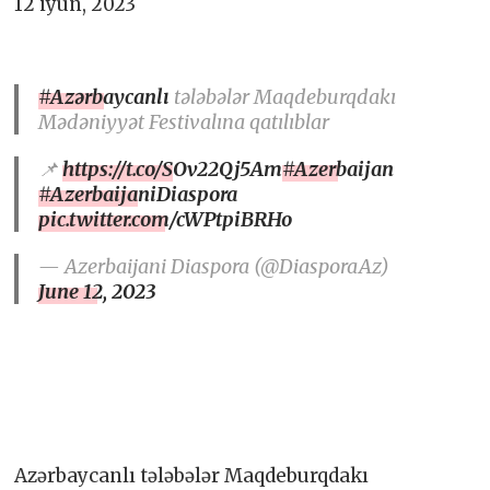
12 iyun, 2023
#Azərbaycanlı
tələbələr Maqdeburqdakı
Mədəniyyət Festivalına qatılıblar
📌
https://t.co/SOv22Qj5Am
#Azerbaijan
#AzerbaijaniDiaspora
pic.twitter.com/cWPtpiBRHo
— Azerbaijani Diaspora (@DiasporaAz)
June 12, 2023
Azərbaycanlı tələbələr Maqdeburqdakı