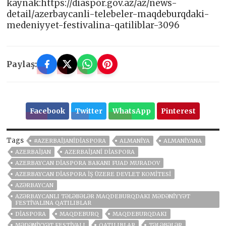
kaynak:https://diaspor.gov.az/az/news-
detail/azerbaycanli-telebeler-maqdeburqdaki-
medeniyyet-festivalina-qatiliblar-3096
Paylaş:
Facebook
Twitter
WhatsApp
Pinterest
Tags
#AZERBAIJANIDIASPORA
ALMANIYA
ALMANIYANA
AZERBAIJAN
AZERBAIJANI DIASPORA
AZERBAYCAN DIASPORA BAKANI FUAD MURADOV
AZERBAYCAN DIASPORA İŞ ÜZERE DEVLET KOMITESI
AZƏRBAYCAN
AZƏRBAYCANLI TƏLƏBƏLƏR MAQDEBURQDAKI MƏDƏNIYYƏT
FESTIVALINA QATILIBLAR
DIASPORA
MAQDEBURQ
MAQDEBURQDAKI
MƏDƏNIYYƏT FESTIVALI
QATILIBLAR
TƏLƏBƏLƏR